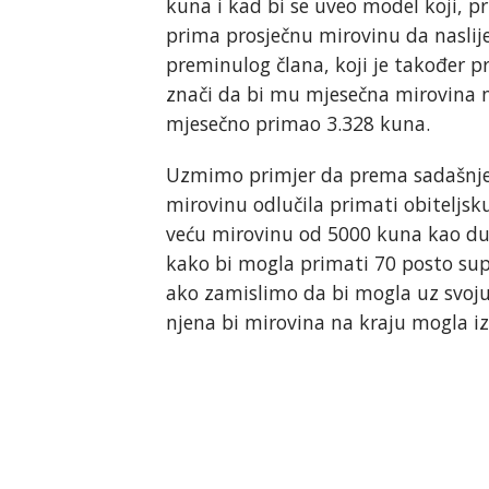
kuna i kad bi se uveo model koji, pr
prima prosječnu mirovinu da naslij
preminulog člana, koji je također p
znači da bi mu mjesečna mirovina n
mjesečno primao 3.328 kuna.
Uzmimo primjer da prema sadašnjem
mirovinu odlučila primati obiteljsk
veću mirovinu od 5000 kuna kao dug
kako bi mogla primati 70 posto su
ako zamislimo da bi mogla uz svoj
njena bi mirovina na kraju mogla iz