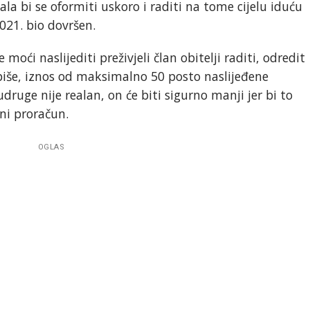
la bi se oformiti uskoro i raditi na tome cijelu iduću
021. bio dovršen.
moći naslijediti preživjeli član obitelji raditi, odredit
iše, iznos od maksimalno 50 posto naslijeđene
druge nije realan, on će biti sigurno manji jer bi to
avni proračun.
OGLAS