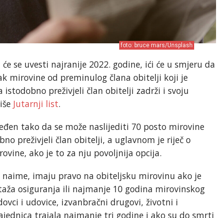
foto: bruce mars/Unsplash
 će se uvesti najranije 2022. godine, ići će u smjeru da
k mirovine od preminulog člana obitelji koji je
stodobno preživjeli član obitelji zadrži i svoju
piše
Jutarnji list
.
ređen tako da se može naslijediti 70 posto mirovine
bno preživjeli član obitelji, a uglavnom je riječ o
vine, ako je to za nju povoljnija opcija.
, naime, imaju pravo na obiteljsku mirovinu ako je
taža osiguranja ili najmanje 10 godina mirovinskog
vci i udovice, izvanbračni drugovi, životni i
ajednica trajala najmanje tri godine i ako su do smrti