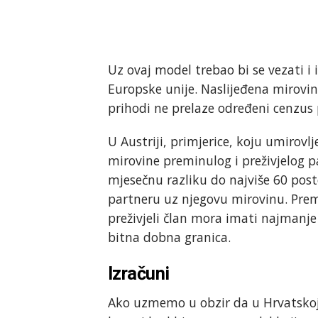
Uz ovaj model trebao bi se vezati i
Europske unije. Naslijeđena mirovi
prihodi ne prelaze određeni cenzus 
U Austriji, primjerice, koju umirovl
mirovine preminulog i preživjelog 
mjesečnu razliku do najviše 60 pos
partneru uz njegovu mirovinu. Prem
preživjeli član mora imati najmanje 
bitna dobna granica.
Izračuni
Ako uzmemo u obzir da u Hrvatskoj