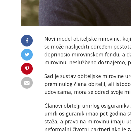
Novi model obiteljske mirovine, koji
se može naslijediti određeni postota
doprinosio mirovinskom fondu, a da i
mirovinu, neslužbeno doznajemo, 
Sad je sustav obiteljske mirovine u
preminulog člana obitelji, ali istodo
udovicama, mora se odreći svoje miro
Članovi obitelji umrlog osiguranika
umrli osiguranik imao pet godina s
staža, a pravo na mirovinu imaju udo
neformalni životni partneri ako je z