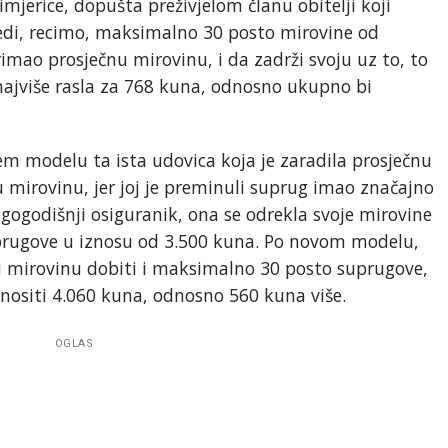
imjerice, dopušta preživjelom članu obitelji koji
edi, recimo, maksimalno 30 posto mirovine od
rimao prosječnu mirovinu, i da zadrži svoju uz to, to
ajviše rasla za 768 kuna, odnosno ukupno bi
 modelu ta ista udovica koja je zaradila prosječnu
u mirovinu, jer joj je preminuli suprug imao značajno
ogodišnji osiguranik, ona se odrekla svoje mirovine
prugove u iznosu od 3.500 kuna. Po novom modelu,
u mirovinu dobiti i maksimalno 30 posto suprugove,
nositi 4.060 kuna, odnosno 560 kuna više.
OGLAS