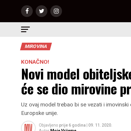
MIROVINA
KONAČNO!
Novi model obiteljsk
će se dio mirovine p
Uz ovaj model trebao bi se vezati i imovinski
Europske unije.
Objavljeno
prije 6 godina
|
09. 11. 2020.
Autor
Moje Vrijeme