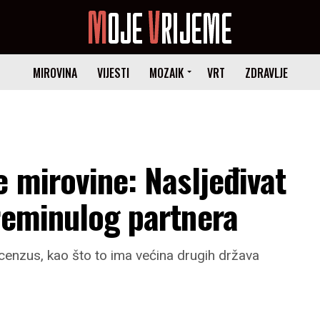
MIROVINA
VIJESTI
MOZAIK
VRT
ZDRAVLJE
e mirovine: Nasljeđivat
reminulog partnera
 cenzus, kao što to ima većina drugih država