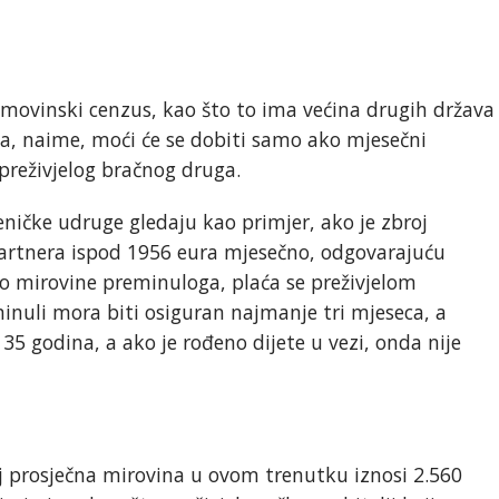
 imovinski cenzus, kao što to ima većina drugih država
na, naime, moći će se dobiti samo ako mjesečni
preživjelog bračnog druga.
jeničke udruge gledaju kao primjer, ako je zbroj
partnera ispod 1956 eura mjesečno, odgovarajuću
to mirovine preminuloga, plaća se preživjelom
inuli mora biti osiguran najmanje tri mjeseca, a
35 godina, a ako je rođeno dijete u vezi, onda nije
 prosječna mirovina u ovom trenutku iznosi 2.560