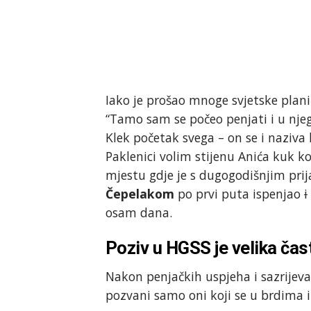
Iako je prošao mnoge svjetske plani
“Tamo sam se počeo penjati i u nj
Klek početak svega – on se i naziva
Paklenici volim stijenu Anića kuk koja
mjestu gdje je s dugogodišnjim pri
Čepelakom
po prvi puta ispenjao
i
osam dana.
Poziv u HGSS je velika čas
Nakon penjačkih uspjeha i sazrijeva
pozvani samo oni koji se u brdima 