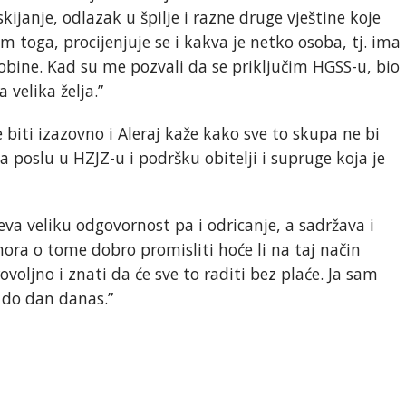
kijanje, odlazak u špilje i razne druge vještine koje
 toga, procijenjuje se i kakva je netko osoba, tj. ima
sobine. Kad su me pozvali da se priključim HGSS-u, bio
 velika želja.”
 biti izazovno i Aleraj kaže kako sve to skupa ne bi
 poslu u HZJZ-u i podršku obitelji i supruge koja je
jeva veliku odgovornost pa i odricanje, a sadržava i
mora o tome dobro promisliti hoće li na taj način
rovoljno i znati da će sve to raditi bez plaće. Ja sam
ao do dan danas.”