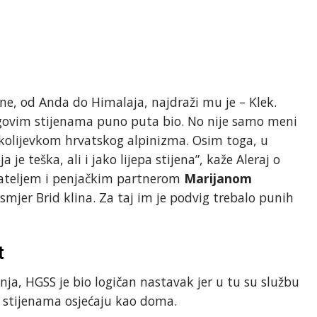
ne, od Anda do Himalaja, najdraži mu je – Klek.
egovim stijenama puno puta bio. No nije samo meni
 kolijevkom hrvatskog alpinizma. Osim toga, u
 je teška, ali i jako lijepa stijena”, kaže Aleraj o
jateljem i penjačkim partnerom
Marijanom
smjer Brid klina. Za taj im je podvig trebalo punih
t
nja, HGSS je bio logičan nastavak jer u tu su službu
i stijenama osjećaju kao doma.