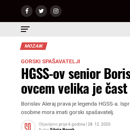
MOZAIK
GORSKI SPAŠAVATELJI
HGSS-ov senior Borisl
ovcem velika je čast
Borislav Aleraj prava je legenda HGSS-a. Isp
osobine mora imati gorski spašavatelj.
Objavljeno
prije 6 godina
|
28. 12. 2020.
Autor
Silvija Novak