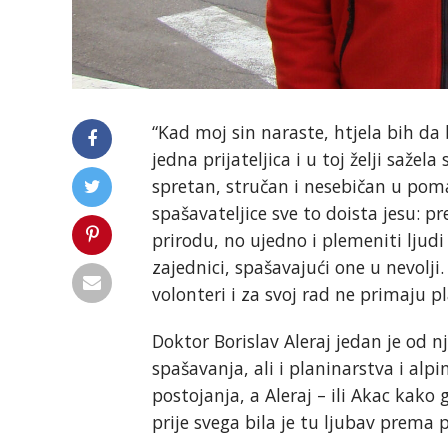
“Kad moj sin naraste, htjela bih da
jedna prijateljica i u toj želji saže
spretan, stručan i nesebičan u poma
spašavateljice sve to doista jesu: pre
prirodu, no ujedno i plemeniti ljudi
zajednici, spašavajući one u nevolji
volonteri i za svoj rad ne primaju pl
Doktor Borislav Aleraj jedan je od n
spašavanja, ali i planinarstva i al
postojanja, a Aleraj – ili Akac kako
prije svega bila je tu ljubav prema