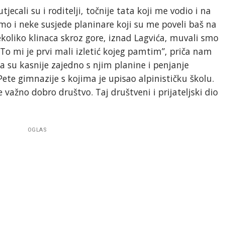
cali su i roditelji, točnije tata koji me vodio i na
smo i neke susjede planinare koji su me poveli baš na
nekoliko klinaca skroz gore, iznad Lagvića, muvali smo
. To mi je prvi mali izletić kojeg pamtim”, priča nam
da su kasnije zajedno s njim planine i penjanje
z Pete gimnazije s kojima je upisao alpinističku školu.
 važno dobro društvo. Taj društveni i prijateljski dio
OGLAS