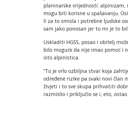
planinarske vrijednosti: alpinizam, s
mogu biti korisne u spašavanju. Osim
li za to smisla i potrebne ljudske o
sam jako ponosan jer to mi je to bila
Uskladiti HGSS, posao i obitelj može
bilo moguće da nije imao pomoć i na
isto alpinistica.
“To je vrlo ozbiljna stvar koja zahti
određene rizike pa svaki novi član 
živjeti i to sve skupa prihvatiti dob
razmislio i priključio se i, eto, ost