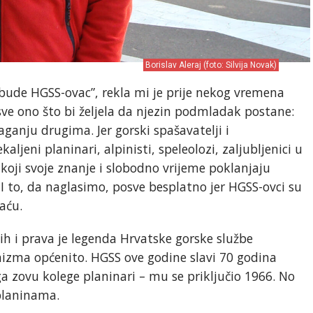
Borislav Aleraj (foto: Silvija Novak)
 bude HGSS-ovac”, rekla mi je prije nekog vremena
la sve ono što bi željela da njezin podmladak postane:
ganju drugima. Jer gorski spašavatelji i
kaljeni planinari, alpinisti, speleolozi, zaljubljenici u
 koji svoje znanje i slobodno vrijeme poklanjaju
. I to, da naglasimo, posve besplatno jer HGSS-ovci su
aću.
jih i prava je legenda Hrvatske gorske službe
pinizma općenito. HGSS ove godine slavi 70 godina
 ga zovu kolege planinari – mu se priključio 1966. No
 planinama.