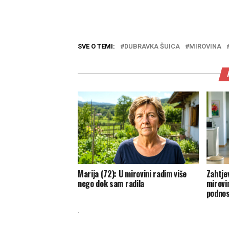
SVE O TEMI:
DUBRAVKA ŠUICA
MIROVINA
Marija (72): U mirovini radim više
Zahtje
nego dok sam radila
mirovi
podnos
.