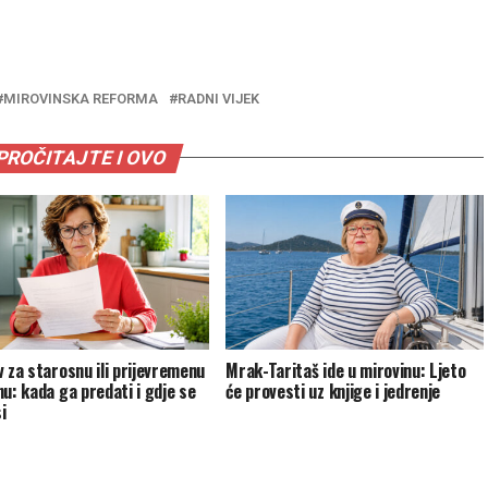
MIROVINSKA REFORMA
RADNI VIJEK
PROČITAJTE I OVO
v za starosnu ili prijevremenu
Mrak-Taritaš ide u mirovinu: Ljeto
nu: kada ga predati i gdje se
će provesti uz knjige i jedrenje
i