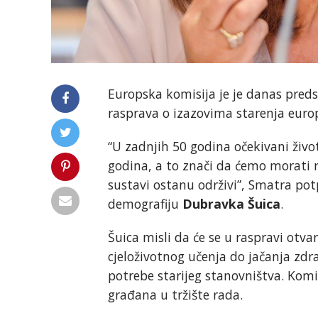
Europska komisija je je danas preds
rasprava o izazovima starenja europ
“U zadnjih 50 godina očekivani živo
godina, a to znači da ćemo morati ra
sustavi ostanu održivi”, Smatra pot
demografiju
Dubravka Šuica
.
Šuica misli da će se u raspravi otv
cjeloživotnog učenja do jačanja zdra
potrebe starijeg stanovništva. Komi
građana u tržište rada.