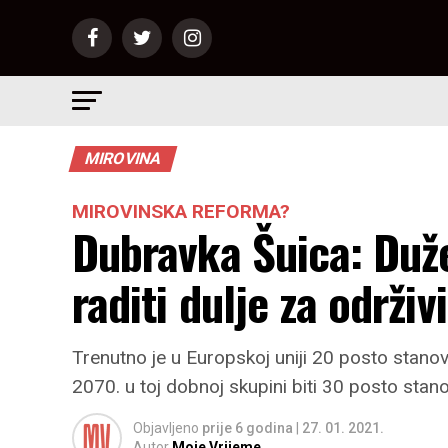
MIROVINA
MIROVINSKA REFORMA?
Dubravka Šuica: Duž
raditi dulje za održiv
Trenutno je u Europskoj uniji 20 posto stanov
2070. u toj dobnoj skupini biti 30 posto stano
Objavljeno
prije 6 godina
|
27. 01. 2021.
Autor
Moje Vrijeme