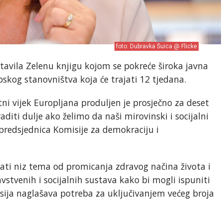
foto: Dubravka Šuica @ Flicke
tavila Zelenu knjigu kojom se pokreće široka javna
skog stanovništva koja će trajati 12 tjedana.
tni vijek Europljana produljen je prosječno za deset
diti dulje ako želimo da naši mirovinski i socijalni
predsjednica Komisije za demokraciju i
arati niz tema od promicanja zdravog načina života i
vstvenih i socijalnih sustava kako bi mogli ispuniti
sija naglašava potreba za uključivanjem većeg broja