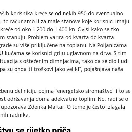
aših korisnika kreće se od nekih 950 do eventualno
, i to računamo li za male stanove koje korisnici imaju
kreće od oko 1.200 do 1.400 kn. Ovisi kako se tko
jem stanuju. Problem varira od kvarta do kvarta.
ade su više priključene na toplanu. Na Poljanicama
. U kućama se korisnici griju uglavnom na drva. S tim
tuacija s oštećenim dimnjacima, tako da se dio ljudi
 pa su onda ti troškovi jako veliki”, pojašnjava naša
benu definiciju pojma “energetsko siromaštvo” i to se
st održavanja doma adekvatno toplim. No, radi se o
 upozorava Zdenka Maltar. O tome je često izlagala
nih radnika.
vu se rijetko priča