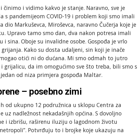
i činimo i vidimo kakvo je stanje. Naravno, sve je
dila s pandemijeom COVID-19 i problem koji smo imali
a dio Markuševca, Miroševca, naravno Čučerja koje je
jku. Upravo tamo smo dan, dva nakon potresa imali
 i sina. Oboje su invalidne osobe. Gospođa je vrlo
grijanja. Kako su dosta udaljeni, sin koji je inače
m mogao otići ni do dućana. Mi smo odmah to jutro
i grijalicu, da im omogućimo sve što treba, bili smo s
 jedan od niza primjera gospođa Maltar.
aprene – posebno zimi
ih od ukupno 12 podružnica u sklopu Centra za
ne uz nadležnost nekadašnjih općina. S dovoljno
e i izbrišu, raširenu iluziju o lagodnom životu
etropoli”. Potvrđuju to i brojke koje ukazuju na