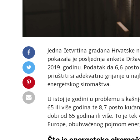
Jedna četvrtina građana Hrvatske ni
pokazala je posljednja anketa Drža
2019. godinu. Podatak da 6,6 posto
priuštiti si adekvatno grijanje u n
energetskog siromaštva.
U istoj je godini u problemu s kašn
65 ili više godina te 8,7 posto kuća
dobi od 65 godina ili više. To je tek
Europe, obuhvaćenog pojmom ener
Što je energetsko siromaš