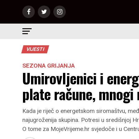
VIJESTI
SEZONA GRIJANJA
Umirovljenici i ener
plate račune, mnogi 
Kada je riječ o energetskom siromaštvu, među
najugroženija skupina. Potresi u središnjoj H
O tome za MojeVrijeme.hr svjedoče i u Centr