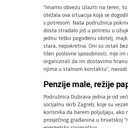
“Imamo obvezu izlaziti na teren, to 
otežala ova situacija koja se dogo
s potresom. Naša podružnica pokriv
dosta stradalo još u potresu u ožu
jednu teško pogođenu obitelj, majku
stara, nepokretna. Oni su ostali bez 
lišen poslovne sposobnosti, nije i
organizirali da im dostavimo hranu 
njima u stalnom kontaktu”, navodi
Penzije male, režije p
Podružnica Dubrava jedna je od već
socijalnu skrb Zagreb, koje su veza
korisnika da barem poljuljaju, ako n
prosječnog građanina u hrvatskoj “m
energetsko siromaštvo.