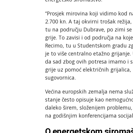
“Prosjek mirovina koji vidimo kod n
2.700 kn. A taj okvirni trošak režija
tu na području Dubrave, po zimi se 
grije. To zavisi i od područja na ko
Recimo, tu u Studentskom gradu zgr
je to više centralno etažno grijanje
da sad zbog ovih potresa imamo i si
grije uz pomoć električnih grijalica,
sugovornica.
Većina europskih zemalja nema služ
stanje često opisuje kao nemogućno
daleko širem, složenijem problemu,
na godišnjim konferencijama socijal
O energetskom siromašt