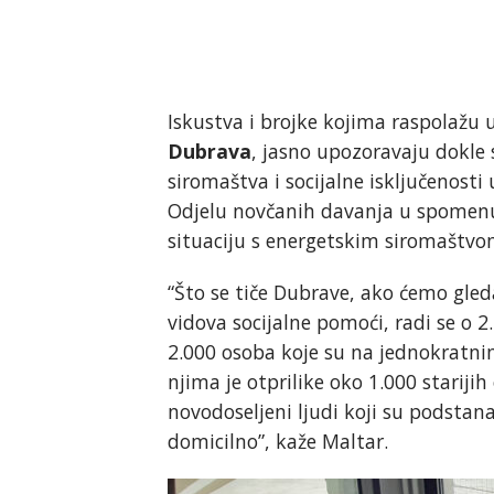
Iskustva i brojke kojima raspolaž
Dubrava
, jasno upozoravaju dokle
siromaštva i socijalne isključenosti 
Odjelu novčanih davanja u spomenu
situaciju s energetskim siromaštv
“Što se tiče Dubrave, ako ćemo gled
vidova socijalne pomoći, radi se o 
2.000 osoba koje su na jednokratn
njima je otprilike oko 1.000 stariji
novodoseljeni ljudi koji su podstan
domicilno”, kaže Maltar.