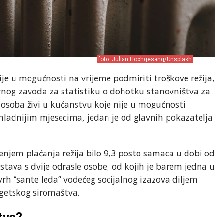
foto: Julian Hochgesang/Unsplash
je u mogućnosti na vrijeme podmiriti troškove režija,
vnog zavoda za statistiku o dohotku stanovništva za
 osoba živi u kućanstvu koje nije u mogućnosti
ajhladnijim mjesecima, jedan je od glavnih pokazatelja
jenjem plaćanja režija bilo 9,3 posto samaca u dobi od
nstava s dvije odrasle osobe, od kojih je barem jedna u
 vrh “sante leda” vodećeg socijalnog izazova diljem
getskog siromaštva.
tvo?