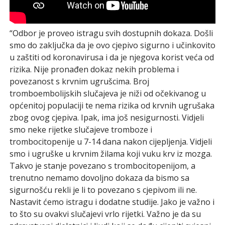
“Odbor je proveo istragu svih dostupnih dokaza. Došli
smo do zaključka da je ovo cjepivo sigurno i učinkovito
u zaštiti od koronavirusa i da je njegova korist veća od
rizika. Nije pronađen dokaz nekih problema i
povezanost s krvnim ugrušcima. Broj
tromboembolijskih slučajeva je niži od očekivanog u
općenitoj populaciji te nema rizika od krvnih ugrušaka
zbog ovog cjepiva. Ipak, ima još nesigurnosti. Vidjeli
smo neke rijetke slučajeve tromboze i
trombocitopenije u 7-14 dana nakon cijepljenja. Vidjeli
smo i ugruške u krvnim žilama koji vuku krv iz mozga.
Takvo je stanje povezano s trombocitopenijom, a
trenutno nemamo dovoljno dokaza da bismo sa
sigurnošću rekli je li to povezano s cjepivom ili ne.
Nastavit ćemo istragu i dodatne studije. Jako je važno i
to što su ovakvi slučajevi vrlo rijetki. Važno je da su