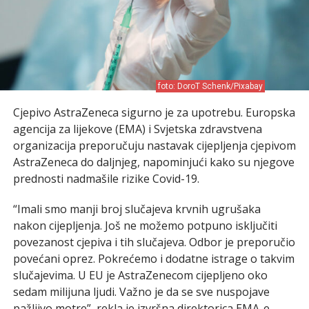
foto: DoroT Schenk/Pixabay
Cjepivo AstraZeneca sigurno je za upotrebu. Europska
agencija za lijekove (EMA) i Svjetska zdravstvena
organizacija preporučuju nastavak cijepljenja cjepivom
AstraZeneca do daljnjeg, napominjući kako su njegove
prednosti nadmašile rizike Covid-19.
“Imali smo manji broj slučajeva krvnih ugrušaka
nakon cijepljenja. Još ne možemo potpuno isključiti
povezanost cjepiva i tih slučajeva. Odbor je preporučio
povećani oprez. Pokrećemo i dodatne istrage o takvim
slučajevima. U EU je AstraZenecom cijepljeno oko
sedam milijuna ljudi. Važno je da se sve nuspojave
pažljivo motre”, rekla je izvršna direktorica EMA-e