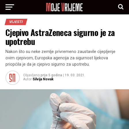
VIJESTI
Cjepivo AstraZeneca sigurno je za
upotrebu
Nakon što su neke zemlje privremeno zaustavile cijepljenje
ovim cjepivom, Europska agencija za sigurnost lijekova
priopćila je da je cjepivo sigurno za upotrebu.
Objavljeno
prije 5 godina
|
19. 03. 2021.
Autor
Silvija Novak