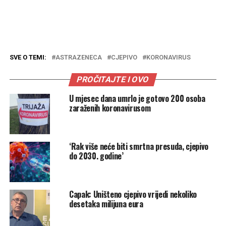
SVE O TEMI:
ASTRAZENECA
CJEPIVO
KORONAVIRUS
PROČITAJTE I OVO
U mjesec dana umrlo je gotovo 200 osoba
zaraženih koronavirusom
‘Rak više neće biti smrtna presuda, cjepivo
do 2030. godine’
Capak: Uništeno cjepivo vrijedi nekoliko
desetaka milijuna eura