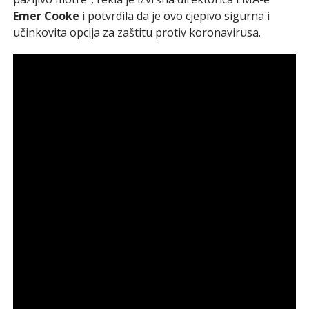
Emer Cooke
i potvrdila da je ovo cjepivo sigurna i
učinkovita opcija za zaštitu protiv koronavirusa.