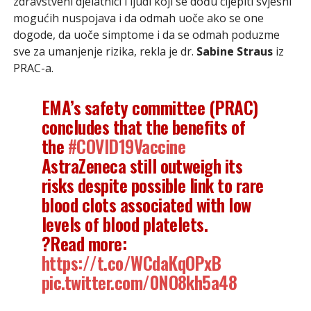
zdravstveni djelatnici i ljudi koji se dođu cijepiti svjesni
mogućih nuspojava i da odmah uoče ako se one
dogode, da uoče simptome i da se odmah poduzme
sve za umanjenje rizika, rekla je dr.
Sabine Straus
iz
PRAC-a.
EMA’s safety committee (PRAC)
concludes that the benefits of
the
#COVID19Vaccine
AstraZeneca still outweigh its
risks despite possible link to rare
blood clots associated with low
levels of blood platelets.
?Read more:
https://t.co/WCdaKqOPxB
pic.twitter.com/0NO8kh5a48