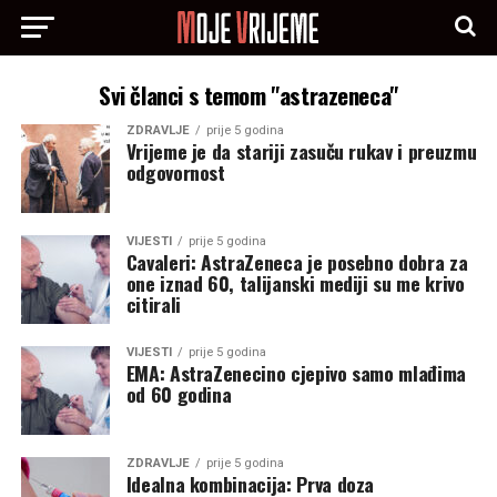
Svi članci s temom "astrazeneca"
ZDRAVLJE
prije 5 godina
Vrijeme je da stariji zasuču rukav i preuzmu
odgovornost
VIJESTI
prije 5 godina
Cavaleri: AstraZeneca je posebno dobra za
one iznad 60, talijanski mediji su me krivo
citirali
VIJESTI
prije 5 godina
EMA: AstraZenecino cjepivo samo mlađima
od 60 godina
ZDRAVLJE
prije 5 godina
Idealna kombinacija: Prva doza