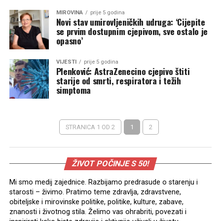
MIROVINA
prije 5 godina
Novi stav umirovljeničkih udruga: ‘Cijepite
se prvim dostupnim cjepivom, sve ostalo je
opasno’
VIJESTI
prije 5 godina
Plenković: AstraZenecino cjepivo štiti
starije od smrti, respiratora i težih
simptoma
STRANICA 1 OD 2
1
2
ŽIVOT POČINJE S 50!
Mi smo medij zajednice. Razbijamo predrasude o starenju i
starosti – živimo. Pratimo teme zdravlja, zdravstvene,
obiteljske i mirovinske politike, politike, kulture, zabave,
znanosti i životnog stila. Želimo vas ohrabriti, povezati i