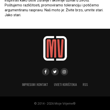
inspirirati kako biste zdravije i aktivnije uživali u životu.
Poštujemo različitosti, promoviramo toleranciju i potičemo
argumentiranu raspravu. Naš moto je: Živite brzo, umrite stari.
Jako stari.
IMPRESUM I KONTAKT
UVJETI KORIŠTENJA
RSS
© 2014 - 2026 Moje Vrijeme®