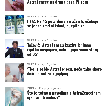
AstraZenece pa druga doza Pfizera
VIJESTI
prije 5 godina
HZJZ: Na 45 potvrđeno zaraženih, očekuje
se jedan smrtni ishod, cijepite se
VIJESTI
prije 5 godina
Tešović: ‘AstraZeneca izaziva iznimno
rijetke nuspojave, neki cijepe samo starije
od 65’
VIJESTI
prije 5 godina
‘Tko je odbio AstraZenecu, neće tako skoro
doći na red za cijepljenje’
ZDRAVLJE
prije 5 godina
Što je točno u navodima o AstraZenecinom
cjepivu i trombozi?