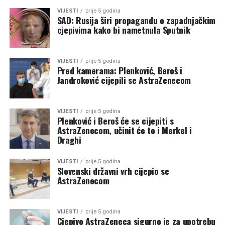
VIJESTI
prije 5 godina
SAD: Rusija širi propagandu o zapadnjačkim
cjepivima kako bi nametnula Sputnik
VIJESTI
prije 5 godina
Pred kamerama: Plenković, Beroš i
Jandroković cijepili se AstraZenecom
VIJESTI
prije 5 godina
Plenković i Beroš će se cijepiti s
AstraZenecom, učinit će to i Merkel i
Draghi
VIJESTI
prije 5 godina
Slovenski državni vrh cijepio se
AstraZenecom
VIJESTI
prije 5 godina
Cjepivo AstraZeneca sigurno je za upotrebu