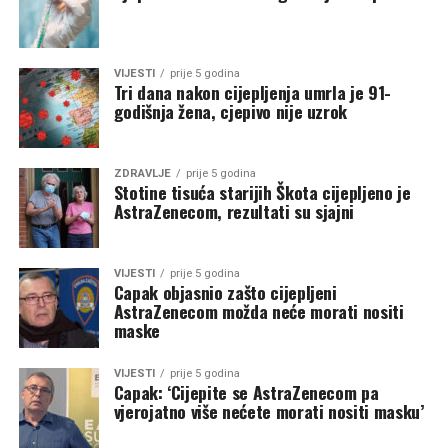
VIJESTI
prije 5 godina
Tri dana nakon cijepljenja umrla je 91-
godišnja žena, cjepivo nije uzrok
ZDRAVLJE
prije 5 godina
Stotine tisuća starijih Škota cijepljeno je
AstraZenecom, rezultati su sjajni
VIJESTI
prije 5 godina
Capak objasnio zašto cijepljeni
AstraZenecom možda neće morati nositi
maske
VIJESTI
prije 5 godina
Capak: ‘Cijepite se AstraZenecom pa
vjerojatno više nećete morati nositi masku’