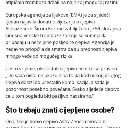
atipičnih tromboza držali na najnižoj mogućoj razini.“
Europska agencija za lijekove (EMA) je za sljedeći
tjedan najavila dodatno vijećanje o cjepivu
AstraZenece. Širom Europe zabilježeno je 59 slučajeva
sinusno venske tromboze za koje se sumnja da
pripadaju u neželjene posljedice cjepiva. Agencija je
nedavno priopćila da smatra da su prednosti cjepiva
mnogo veće od mogućeg rizika.
U isto vrijeme, oko ostalih cjepivo ne diže se prašina.
„Do sada ništa ne ukazuje na to da kod nekog drugog
cjepiva dolazi do učestalih komplikacija, a sada je
pozornost posebno povećana. Svako sljedeće cjepivo
će u tom pogledu biti pažljivo nadzirano.“
Što trebaju znati cijepljene osobe?
Onaj tko je dobio cjepivo AstraZeneca morao bi,