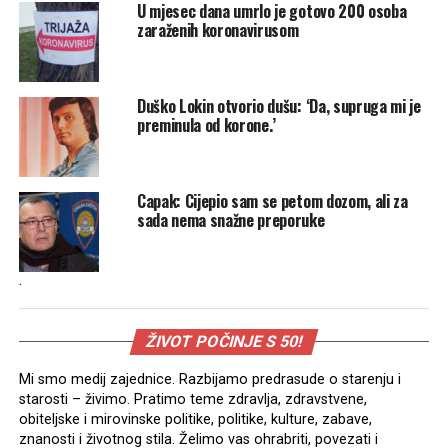
U mjesec dana umrlo je gotovo 200 osoba
zaraženih koronavirusom
Duško Lokin otvorio dušu: ‘Da, supruga mi je
preminula od korone.’
Capak: Cijepio sam se petom dozom, ali za
sada nema snažne preporuke
.
ŽIVOT POČINJE S 50!
Mi smo medij zajednice. Razbijamo predrasude o starenju i
starosti – živimo. Pratimo teme zdravlja, zdravstvene,
obiteljske i mirovinske politike, politike, kulture, zabave,
znanosti i životnog stila. Želimo vas ohrabriti, povezati i