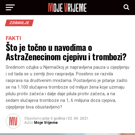
ZDRAVLJE
FAKTI
Što je točno u navodima o
AstraZenecinom cjepivu i trombozi?
Sredinom ožujka u Njemačkoj je napravljena pauza u cijepljenju
i od tada se u zemlji živo raspravlja. Posebno se razvila
rasprava na društvenim mrežama. Postavljeno je pitanje zašto
se na 1.100 slučajeva tromboze od milijun žena koje uzimaju
pilulu protiv začeća i dalje daje pilula protiv začeća, a na
sedam slučajeva tromboze na 1, 6 milijuna doza cjepiva,
cijepljenje biva obustavljeno?
Objavljeno
prije 5 godina
|
02. 04. 2021.
Autor
Moje Vrijeme