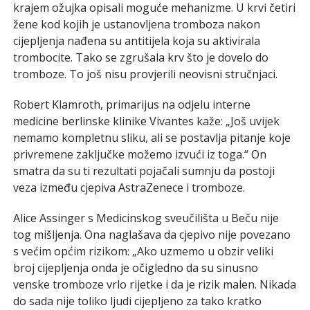
krajem ožujka opisali moguće mehanizme. U krvi četiri
žene kod kojih je ustanovljena tromboza nakon
cijepljenja nađena su antitijela koja su aktivirala
trombocite. Tako se zgrušala krv što je dovelo do
tromboze. To još nisu provjerili neovisni stručnjaci.
Robert Klamroth, primarijus na odjelu interne
medicine berlinske klinike Vivantes kaže: „Još uvijek
nemamo kompletnu sliku, ali se postavlja pitanje koje
privremene zaključke možemo izvući iz toga.“ On
smatra da su ti rezultati pojačali sumnju da postoji
veza između cjepiva AstraZenece i tromboze.
Alice Assinger s Medicinskog sveučilišta u Beču nije
tog mišljenja. Ona naglašava da cjepivo nije povezano
s većim općim rizikom: „Ako uzmemo u obzir veliki
broj cijepljenja onda je očigledno da su sinusno
venske tromboze vrlo rijetke i da je rizik malen. Nikada
do sada nije toliko ljudi cijepljeno za tako kratko