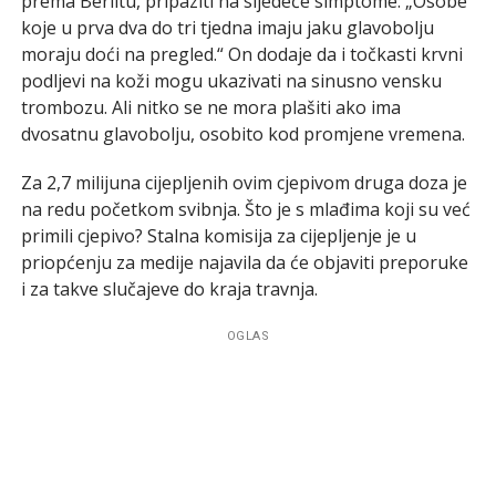
prema Berlitu, pripaziti na sljedeće simptome: „Osobe
koje u prva dva do tri tjedna imaju jaku glavobolju
moraju doći na pregled.“ On dodaje da i točkasti krvni
podljevi na koži mogu ukazivati na sinusno vensku
trombozu. Ali nitko se ne mora plašiti ako ima
dvosatnu glavobolju, osobito kod promjene vremena.
Za 2,7 milijuna cijepljenih ovim cjepivom druga doza je
na redu početkom svibnja. Što je s mlađima koji su već
primili cjepivo? Stalna komisija za cijepljenje je u
priopćenju za medije najavila da će objaviti preporuke
i za takve slučajeve do kraja travnja.
OGLAS