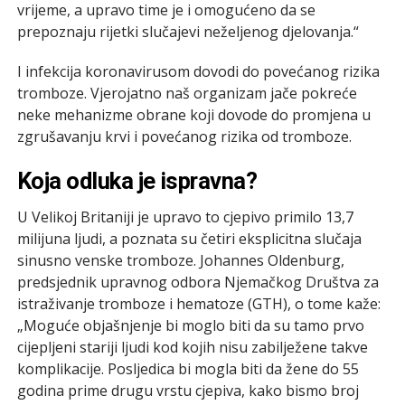
vrijeme, a upravo time je i omogućeno da se
prepoznaju rijetki slučajevi neželjenog djelovanja.“
I infekcija koronavirusom dovodi do povećanog rizika
tromboze. Vjerojatno naš organizam jače pokreće
neke mehanizme obrane koji dovode do promjena u
zgrušavanju krvi i povećanog rizika od tromboze.
Koja odluka je ispravna?
U Velikoj Britaniji je upravo to cjepivo primilo 13,7
milijuna ljudi, a poznata su četiri eksplicitna slučaja
sinusno venske tromboze. Johannes Oldenburg,
predsjednik upravnog odbora Njemačkog Društva za
istraživanje tromboze i hematoze (GTH), o tome kaže:
„Moguće objašnjenje bi moglo biti da su tamo prvo
cijepljeni stariji ljudi kod kojih nisu zabilježene takve
komplikacije. Posljedica bi mogla biti da žene do 55
godina prime drugu vrstu cjepiva, kako bismo broj