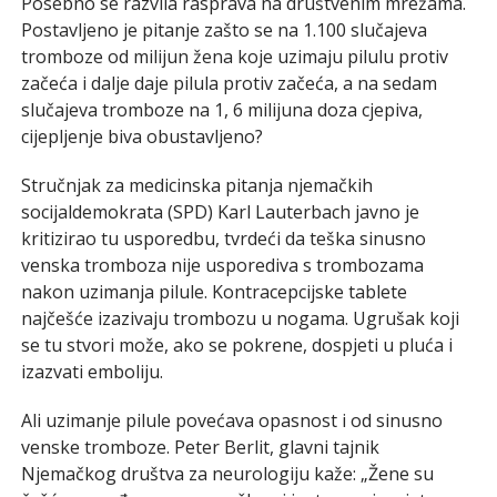
Posebno se razvila rasprava na društvenim mrežama.
Postavljeno je pitanje zašto se na 1.100 slučajeva
tromboze od milijun žena koje uzimaju pilulu protiv
začeća i dalje daje pilula protiv začeća, a na sedam
slučajeva tromboze na 1, 6 milijuna doza cjepiva,
cijepljenje biva obustavljeno?
Stručnjak za medicinska pitanja njemačkih
socijaldemokrata (SPD) Karl Lauterbach javno je
kritizirao tu usporedbu, tvrdeći da teška sinusno
venska tromboza nije usporediva s trombozama
nakon uzimanja pilule. Kontracepcijske tablete
najčešće izazivaju trombozu u nogama. Ugrušak koji
se tu stvori može, ako se pokrene, dospjeti u pluća i
izazvati emboliju.
Ali uzimanje pilule povećava opasnost i od sinusno
venske tromboze. Peter Berlit, glavni tajnik
Njemačkog društva za neurologiju kaže: „Žene su