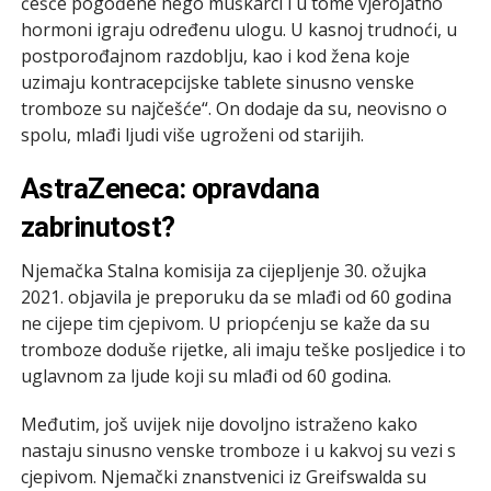
češće pogođene nego muškarci i u tome vjerojatno
hormoni igraju određenu ulogu. U kasnoj trudnoći, u
postporođajnom razdoblju, kao i kod žena koje
uzimaju kontracepcijske tablete sinusno venske
tromboze su najčešće“. On dodaje da su, neovisno o
spolu, mlađi ljudi više ugroženi od starijih.
AstraZeneca: opravdana
zabrinutost?
Njemačka Stalna komisija za cijepljenje 30. ožujka
2021. objavila je preporuku da se mlađi od 60 godina
ne cijepe tim cjepivom. U priopćenju se kaže da su
tromboze doduše rijetke, ali imaju teške posljedice i to
uglavnom za ljude koji su mlađi od 60 godina.
Međutim, još uvijek nije dovoljno istraženo kako
nastaju sinusno venske tromboze i u kakvoj su vezi s
cjepivom. Njemački znanstvenici iz Greifswalda su