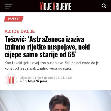
VIJESTI
AZ IDE DALJE
Tešović: ‘AstraZeneca izaziva
iznimno rijetke nuspojave, neki
cijepe samo starije od 65’
Kao i svaki lijek, i ovaj ima nuspojave. Stručnjaci tvrde da je
korist od njega ipak znatno veća od rizika.
Objavljeno
prije 5 godina
|
07. 04. 2021.
Autor
Moje Vrijeme