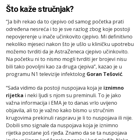
Što kaže stručnjak?
“Ja bih rekao da to cjepivo od samog početka prati
određena nesreća i to je sve razlog zbog koje postoji
nepovjerenje u inače učinkovito cjepivo. Mi definitivno
nekoliko mjeseci nakon što je ušlo u kliničku upotrebu
možemo tvrditi da je AstraZeneca cjepivo učinkovito.
Na početku ni to nismo mogli tvrditi jer brojevi nisu
bili tako povoljni kao za druga cjepiva”, kazao je u
programu N1 televizije infektolog
Goran Tešović
.
“Sada vidimo da postoji nuspojava koja je
iznimno
rijetka
i neki ljudi s njom su preminuli. To je jako
važna informacija i EMA je to danas vrlo uvijeno
objavila, ali to je važno kako bismo u stručnim
krugovima prekinuli raspravu je li to nuspojava ili nije.
Dobili smo signale da nuspojava koja je iznimno
rijetka postane još rjeđa. Znamo da se ta nuspojava