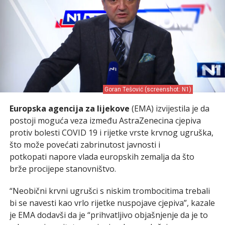
Goran Tešović (screenshot: N1)
Europska agencija za lijekove
(EMA) izvijestila je da
postoji moguća veza između AstraZenecina cjepiva
protiv bolesti COVID 19 i rijetke vrste krvnog ugruška,
što može povećati zabrinutost javnosti i
potkopati napore vlada europskih zemalja da što
brže procijepe stanovništvo.
“Neobični krvni ugrušci s niskim trombocitima trebali
bi se navesti kao vrlo rijetke nuspojave cjepiva”, kazale
je EMA dodavši da je “prihvatljivo objašnjenje da je to