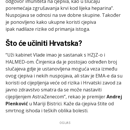
odgovor imuniteta na cjepiva, kao u slučaju
poremećaja zgrušavanja krvi kod lijeka heparina”.
Nuspojava se odnosi na sve dobne skupine. Također
je ponovljeno kako ukupne koristi cjepiva
ipak nadilaze rizike od primanja istoga.
Što će učiniti Hrvatska?
“Uži kabinet Vlade imao je sastanak s HZJZ-o i
HALMED-om. Činjenica da je postojao određen broj
slučajeva gdje je ustanovljena moguća veza između
ovog cjepiva i nekih nuspojava, ali stav je EMA-e da su
koristi od cijepljenja veće od rizika i Hrvatski zavod za
javno zdravstvo smatra da se može nastaviti
cijepljenjem AstraZenecom”, rekao je premijer
Andrej
Plenković
u Mariji Bistrici. Kaže da cjepiva štite od
smrtnog ishoda i teških oblika bolesti.
OGLAS