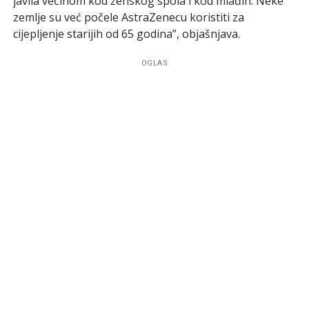
javila većinom kod ženskog spola i kod mlađih. Neke
zemlje su već počele AstraZenecu koristiti za
cijepljenje starijih od 65 godina”, objašnjava.
OGLAS