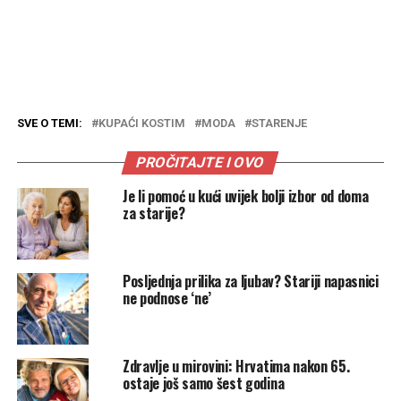
SVE O TEMI:
KUPAĆI KOSTIM
MODA
STARENJE
PROČITAJTE I OVO
Je li pomoć u kući uvijek bolji izbor od doma
za starije?
Posljednja prilika za ljubav? Stariji napasnici
ne podnose ‘ne’
Zdravlje u mirovini: Hrvatima nakon 65.
ostaje još samo šest godina