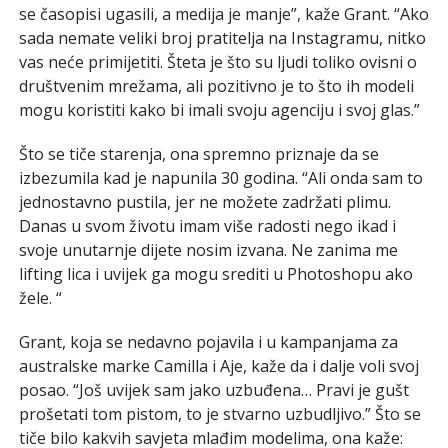
se časopisi ugasili, a medija je manje”, kaže Grant. “Ako
sada nemate veliki broj pratitelja na Instagramu, nitko
vas neće primijetiti. Šteta je što su ljudi toliko ovisni o
društvenim mrežama, ali pozitivno je to što ih modeli
mogu koristiti kako bi imali svoju agenciju i svoj glas.”
Što se tiče starenja, ona spremno priznaje da se
izbezumila kad je napunila 30 godina. “Ali onda sam to
jednostavno pustila, jer ne možete zadržati plimu.
Danas u svom životu imam više radosti nego ikad i
svoje unutarnje dijete nosim izvana. Ne zanima me
lifting lica i uvijek ga mogu srediti u Photoshopu ako
žele. “
Grant, koja se nedavno pojavila i u kampanjama za
australske marke Camilla i Aje, kaže da i dalje voli svoj
posao. “Još uvijek sam jako uzbuđena… Pravi je gušt
prošetati tom pistom, to je stvarno uzbudljivo.” Što se
tiče bilo kakvih savjeta mlađim modelima, ona kaže: