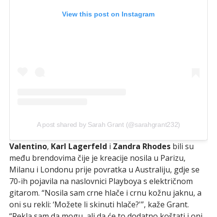
View this post on Instagram
A post shared by Sarah Grant (@sarahgrant232)
Valentino
,
Karl Lagerfeld
i
Zandra Rhodes
bili su
među brendovima čije je kreacije nosila u Parizu,
Milanu i Londonu prije povratka u Australiju, gdje se
70-ih pojavila na naslovnici Playboya s električnom
gitarom. “Nosila sam crne hlače i crnu kožnu jaknu, a
oni su rekli: ‘Možete li skinuti hlače?'”, kaže Grant.
“Rekla sam da mogu, ali da će to dodatno koštati i oni