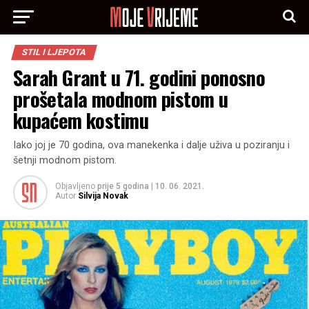
STIL I LJEPOTA
Sarah Grant u 71. godini ponosno
prošetala modnom pistom u
kupaćem kostimu
Iako joj je 70 godina, ova manekenka i dalje uživa u poziranju i
šetnji modnom pistom.
Objavljeno
prije 5 godina
|
10. 06. 2021.
Autor
Silvija Novak