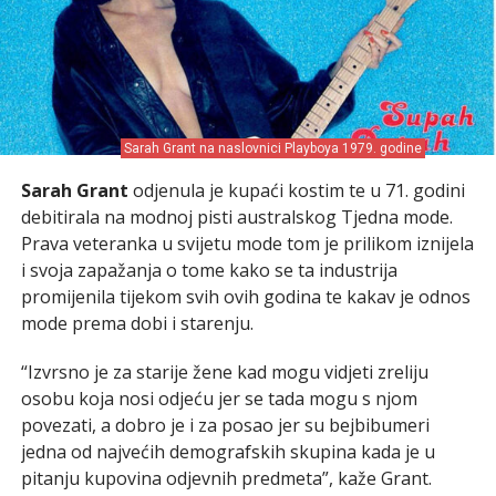
Sarah Grant na naslovnici Playboya 1979. godine
Sarah Grant
odjenula je kupaći kostim te u 71. godini
debitirala na modnoj pisti australskog Tjedna mode.
Prava veteranka u svijetu mode tom je prilikom iznijela
i svoja zapažanja o tome kako se ta industrija
promijenila tijekom svih ovih godina te kakav je odnos
mode prema dobi i starenju.
“Izvrsno je za starije žene kad mogu vidjeti zreliju
osobu koja nosi odjeću jer se tada mogu s njom
povezati, a dobro je i za posao jer su bejbibumeri
jedna od najvećih demografskih skupina kada je u
pitanju kupovina odjevnih predmeta”, kaže Grant.