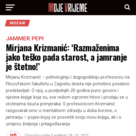
MOZAIK
JAMMER PEPI
Mirjana Krizmanić: ‘Razmaženima
jako teško pada starost, a jamranje
je štetno!’
Mirjanu Krizmanić – psihologinju i dugogodišnju profesoricu na
Filozofskom fakultetu u Zagrebu doista nije potrebno posebno
predstavljati. O njoj, u posljednjih 20 godina puno govore i
njezine knjige koje su, sve redom ogromni hitovi i prodaju se u
stotinama tisuća primjeraka. S profesoricom Krizmanić
razgovarali smo o mentalnom zdravlju u doba korone, o
jamranju – pojavi kojoj će posvetiti svoju novu knjigu, ali i o
umijeću življenja i prilagođavanja.
Objavljeno
prije 5 godina
|
18. 10. 2021.