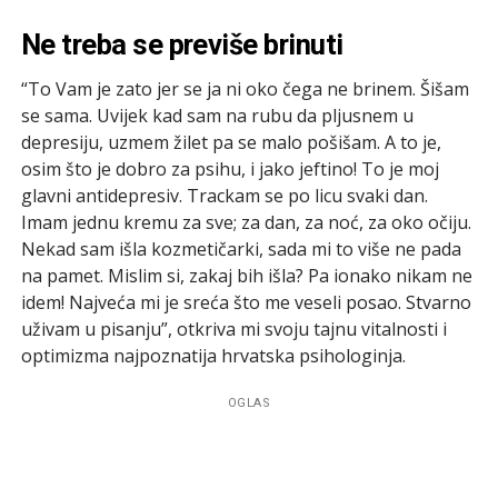
Ne treba se previše brinuti
“To Vam je zato jer se ja ni oko čega ne brinem. Šišam
se sama. Uvijek kad sam na rubu da pljusnem u
depresiju, uzmem žilet pa se malo pošišam. A to je,
osim što je dobro za psihu, i jako jeftino! To je moj
glavni antidepresiv. Trackam se po licu svaki dan.
Imam jednu kremu za sve; za dan, za noć, za oko očiju.
Nekad sam išla kozmetičarki, sada mi to više ne pada
na pamet. Mislim si, zakaj bih išla? Pa ionako nikam ne
idem! Najveća mi je sreća što me veseli posao. Stvarno
uživam u pisanju”, otkriva mi svoju tajnu vitalnosti i
optimizma najpoznatija hrvatska psihologinja.
OGLAS