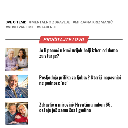
SVE O TEMI:
MENTALNO ZDRAVLJE
MIRJANA KRIZMANIĆ
NOVO VRIJEME
STARENJE
PROČITAJTE I OVO
Je li pomoć u kući uvijek bolji izbor od doma
za starije?
Posljednja prilika za ljubav? Stariji napasnici
ne podnose ‘ne’
Zdravlje u mirovini: Hrvatima nakon 65.
ostaje još samo šest godina
.