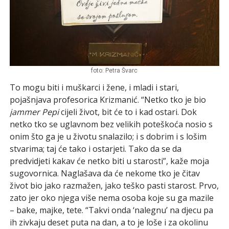
foto: Petra Švarc
To mogu biti i muškarci i žene, i mladi i stari,
pojašnjava profesorica Krizmanić. “Netko tko je bio
jammer Pepi
cijeli život, bit će to i kad ostari. Dok
netko tko se uglavnom bez velikih poteškoća nosio s
onim što ga je u životu snalazilo; i s dobrim i s lošim
stvarima; taj će tako i ostarjeti. Tako da se da
predvidjeti kakav će netko biti u starosti”, kaže moja
sugovornica. Naglašava da će nekome tko je čitav
život bio jako razmažen, jako teško pasti starost. Prvo,
zato jer oko njega više nema osoba koje su ga mazile
– bake, majke, tete. “Takvi onda ‘nalegnu’ na djecu pa
ih zivkaju deset puta na dan, a to je loše i za okolinu