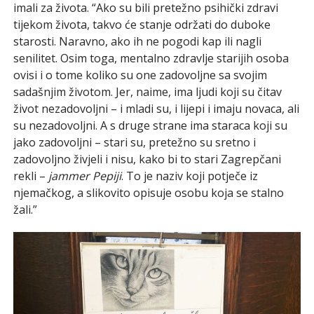
imali za života. “Ako su bili pretežno psihički zdravi
tijekom života, takvo će stanje održati do duboke
starosti. Naravno, ako ih ne pogodi kap ili nagli
senilitet. Osim toga, mentalno zdravlje starijih osoba
ovisi i o tome koliko su one zadovoljne sa svojim
sadašnjim životom. Jer, naime, ima ljudi koji su čitav
život nezadovoljni – i mladi su, i lijepi i imaju novaca, ali
su nezadovoljni. A s druge strane ima staraca koji su
jako zadovoljni – stari su, pretežno su sretno i
zadovoljno živjeli i nisu, kako bi to stari Zagrepčani
rekli –
jammer Pepiji
. To je naziv koji potječe iz
njemačkog, a slikovito opisuje osobu koja se stalno
žali.”