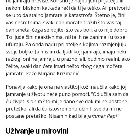
ne jamraju
previše. Korisno je najboljem prijatelju ili
nekom bliskom katkada reći da ti je teško. Ali pretvoriti
se u to da stalno jamrate je katastrofa! Štetno je, čini
vas nesretnima, svaki dan morate tražiti što vas taj
dan smeta, čega se bojite, što vas boli, a to nije dobro.
To ljude čini neaktivnima, ništa ih ne zanima i u to se
ufuraju
.
Pa onda nađu prijatelje s kojima razmjenjuju
svoje boljke. Ja mislim da ljudi koji jamraju, imaju neki
razlog, oni ne jamraju u prazno, ali, budimo realni, ako
želite, svaki dan ćete imati nešto zbog čega možete
jamrati“, kaže Mirjana Krizmanić.
Ponavlja kako je ona na vlastitoj koži naučila kako joj
jamranje u životu neće puno pomoći. “Odlučila sam da
ću živjeti s onim što mi je dano sve dok mi ne postane
preteško, ali da ću istovremeno učiniti sve da mi ne
postane preteško. Nisam nikad bila
jammer Pepi
.”
Uživanje u mirovini