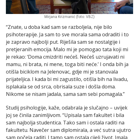
Mirjana Krizmanić (foto: VBZ)
“Znate, u doba kad sam se razboljela, nije bilo
psihoterapije. Ja sam to sve morala sama odraditi i to
je zapravo najbolji put. Riješila sam se nostalgije i
pretjeranih emocija. Malo mi je pomogao tata koji mi
je rekao: ‘Doma cmizdriti nećeš. Nećeš uzrujavati ni
mamu, ni brata, ni mene, toga biti neće.’ I onda bih ja
otišla biciklom na Jelenovac, gdje mi je stanovala
prijateljica. I kada bi mi zagustilo, otišla bih na livadu,
isplakala se od srca, obrisala suze i došla doma.
Nikome se nisam jadala, sama sam sebi pomagala.”
Studij psihologije, kaže, odabrala je slučajno – uvijek
joj se činila zanimljivom. “Upisala sam fakultet i bila
sam najbolja studentica. Tako sam i ostala raditi na
fakultetu. Navečer sam diplomirala, a već sutra ujutro
sam počela raditi. I tamo sam ostala cijeli život. Imala