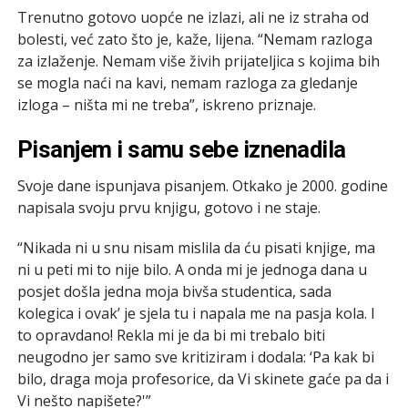
Trenutno gotovo uopće ne izlazi, ali ne iz straha od
bolesti, već zato što je, kaže, lijena. “Nemam razloga
za izlaženje. Nemam više živih prijateljica s kojima bih
se mogla naći na kavi, nemam razloga za gledanje
izloga – ništa mi ne treba”, iskreno priznaje.
Pisanjem i samu sebe iznenadila
Svoje dane ispunjava pisanjem. Otkako je 2000. godine
napisala svoju prvu knjigu, gotovo i ne staje.
“Nikada ni u snu nisam mislila da ću pisati knjige, ma
ni u peti mi to nije bilo. A onda mi je jednoga dana u
posjet došla jedna moja bivša studentica, sada
kolegica i ovak’ je sjela tu i napala me na pasja kola. I
to opravdano! Rekla mi je da bi mi trebalo biti
neugodno jer samo sve kritiziram i dodala: ‘Pa kak bi
bilo, draga moja profesorice, da Vi skinete gaće pa da i
Vi nešto napišete?'”