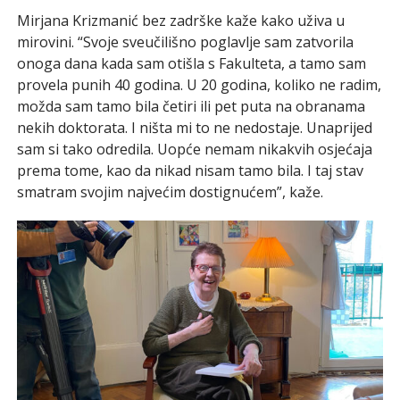
Mirjana Krizmanić bez zadrške kaže kako uživa u
mirovini. “Svoje sveučilišno poglavlje sam zatvorila
onoga dana kada sam otišla s Fakulteta, a tamo sam
provela punih 40 godina. U 20 godina, koliko ne radim,
možda sam tamo bila četiri ili pet puta na obranama
nekih doktorata. I ništa mi to ne nedostaje. Unaprijed
sam si tako odredila. Uopće nemam nikakvih osjećaja
prema tome, kao da nikad nisam tamo bila. I taj stav
smatram svojim najvećim dostignućem”, kaže.