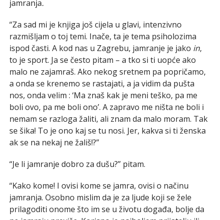
jamranja
.
“Za sad mi je knjiga još cijela u glavi, intenzivno
razmišljam o toj temi. Inače, ta je tema psiholozima
ispod časti. A kod nas u Zagrebu, jamranje
je jako
in
,
to je sport. Ja se često pitam – a tko si ti uopće ako
malo ne zajamraš. Ako nekog sretnem pa popričamo,
a onda se krenemo se rastajati, a ja vidim da pušta
nos, onda velim : ‘Ma znaš kak je meni teško, pa me
boli ovo, pa me boli ono’. A zapravo me ništa ne boli i
nemam se razloga žaliti, ali znam da malo moram. Tak
se šika! To je ono kaj se tu nosi. Jer, kakva si ti ženska
ak se na nekaj ne žališ!?”
“Je li jamranje dobro za dušu?” pitam.
“Kako kome! I ovisi kome se jamra, ovisi o načinu
jamranja. Osobno mislim da je za ljude koji se žele
prilagoditi onome što im se u životu događa, bolje da