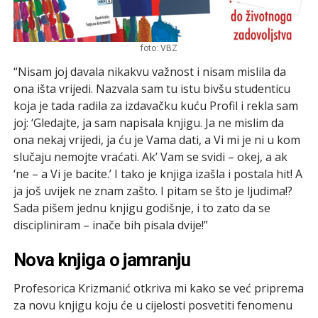
foto: VBZ
“Nisam joj davala nikakvu važnost i nisam mislila da
ona išta vrijedi. Nazvala sam tu istu bivšu studenticu
koja je tada radila za izdavačku kuću Profil i rekla sam
joj: ‘Gledajte, ja sam napisala knjigu. Ja ne mislim da
ona nekaj vrijedi, ja ću je Vama dati, a Vi mi je ni u kom
slučaju nemojte vraćati. Ak’ Vam se svidi – okej, a ak
‘ne – a Vi je bacite.’ I tako je knjiga izašla i postala hit! A
ja još uvijek ne znam zašto. I pitam se što je ljudima!?
Sada pišem jednu knjigu godišnje, i to zato da se
discipliniram – inače bih pisala dvije!”
Nova knjiga o jamranju
Profesorica Krizmanić otkriva mi kako se već priprema
za novu knjigu koju će u cijelosti posvetiti fenomenu