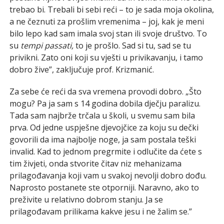
trebao bi. Trebali bi sebi reći – to je sada moja okolina,
a ne čeznuti za prošlim vremenima – joj, kak je meni
bilo lepo kad sam imala svoj stan ili svoje društvo. To
su
tempi passati,
to je prošlo. Sad si tu, sad se tu
privikni. Zato oni koji su vješti u privikavanju, i tamo
dobro žive”, zaključuje prof. Krizmanić.
Za sebe će reći da sva vremena provodi dobro. „Što
mogu? Pa ja sam s 14 godina dobila dječju paralizu.
Tada sam najbrže trčala u školi, u svemu sam bila
prva. Od jedne uspješne djevojčice za koju su dečki
govorili da ima najbolje noge, ja sam postala teški
invalid. Kad to jednom pregrmite i odlučite da ćete s
tim živjeti, onda stvorite čitav niz mehanizama
prilagođavanja koji vam u svakoj nevolji dobro dođu.
Naprosto postanete ste otporniji. Naravno, ako to
preživite u relativno dobrom stanju. Ja se
prilagođavam prilikama kakve jesu i ne žalim se.”