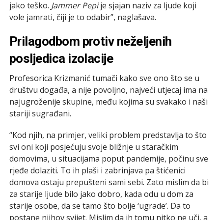
jako teško.
Jammer Pepi
je sjajan naziv za ljude koji
vole jamrati, čiji je to odabir”, naglašava.
Prilagodbom protiv neželjenih
posljedica izolacije
Profesorica Krizmanić tumači kako sve ono što se u
društvu događa, a nije povoljno, najveći utjecaj ima na
najugroženije skupine, među kojima su svakako i naši
stariji sugrađani.
“Kod njih, na primjer, veliki problem predstavlja to što
svi oni koji posjećuju svoje bližnje u staračkim
domovima, u situacijama poput pandemije, počinu sve
rjeđe dolaziti. To ih plaši i zabrinjava pa štićenici
domova ostaju prepušteni sami sebi. Zato mislim da bi
za starije ljude bilo jako dobro, kada odu u dom za
starije osobe, da se tamo što bolje ‘ugrade’. Da to
postane njihov svijet. Mislim da ih tomu nitko ne uči, a