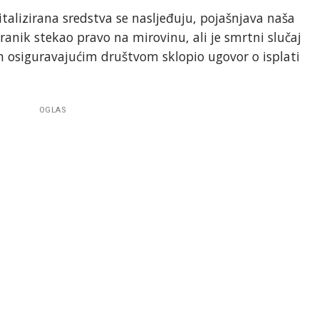
italizirana sredstva se nasljeđuju, pojašnjava naša
uranik stekao pravo na mirovinu, ali je smrtni slučaj
m osiguravajućim društvom sklopio ugovor o isplati
OGLAS