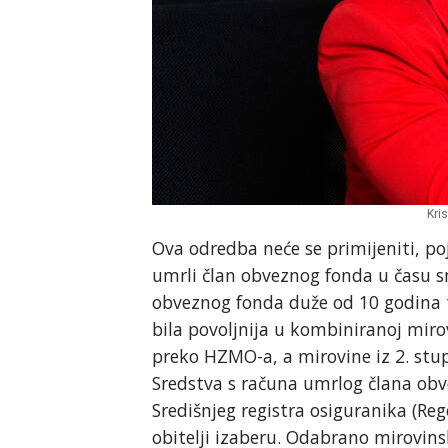
Kris
Ova odredba neće se primijeniti, po
umrli član obveznog fonda u času smr
obveznog fonda duže od 10 godina t
bila povoljnija u kombiniranoj mirov
preko HZMO-a, a mirovine iz 2. stu
Sredstva s računa umrlog člana obv
Središnjeg registra osiguranika (Re
obitelji izaberu. Odabrano mirovins