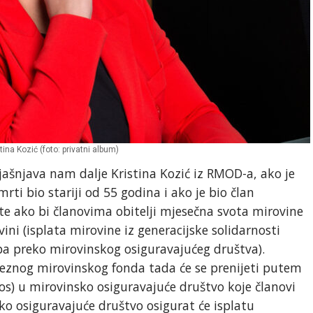
tina Kozić (foto: privatni album)
jašnjava nam dalje Kristina Kozić iz RMOD-a, ako je
ti bio stariji od 55 godina i ako je bio član
e ako bi članovima obitelji mjesečna svota mirovine
ini (isplata mirovine iz generacijske solidarnosti
pa preko mirovinskog osiguravajućeg društva).
eznog mirovinskog fonda tada će se prenijeti putem
gos) u mirovinsko osiguravajuće društvo koje članovi
ko osiguravajuće društvo osigurat će isplatu