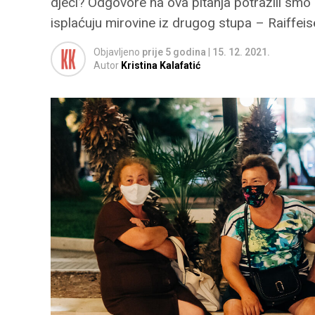
djeci? Odgovore na ova pitanja potražili smo
isplaćuju mirovine iz drugog stupa – Raiff
Objavljeno
prije 5 godina
|
15. 12. 2021.
Autor
Kristina Kalafatić