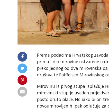
Prema podacima Hrvatskog zavoda z
prima i dio mirovine ostvarene u d
preko jednog od dva mirovinska osi
društva te Raiffeisen Mirovinskog o
Mirovinu iz prvog stupa isplaćuje H
mirovinski stup je uveden prije dva
posto bruto plaće. No iako bi on tre
novoumirovljenih ipak odlučuje za p