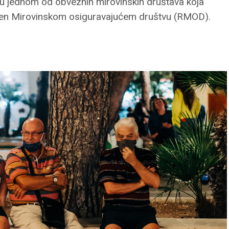
 u jednom od obveznih mirovinskih društava koja
eisen Mirovinskom osiguravajućem društvu (RMOD).