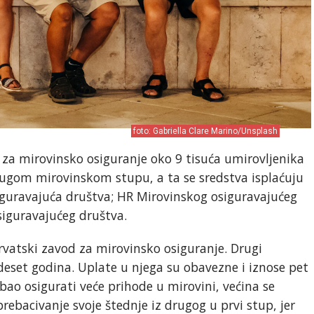
foto: Gabriella Clare Marino/Unsplash
a mirovinsko osiguranje oko 9 tisuća umirovljenika
rugom mirovinskom stupu, a ta se sredstva isplaćuju
guravajuća društva; HR Mirovinskog osiguravajućeg
siguravajućeg društva.
rvatski zavod za mirovinsko osiguranje. Drugi
deset godina. Uplate u njega su obavezne i iznose pet
bao osigurati veće prihode u mirovini, većina se
rebacivanje svoje štednje iz drugog u prvi stup, jer