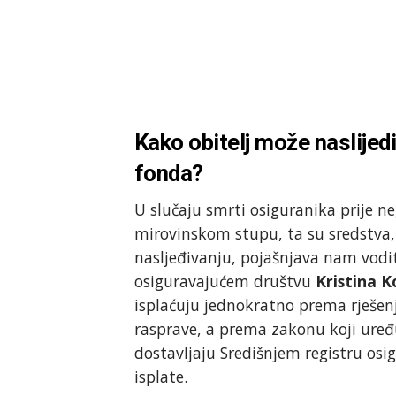
Kako obitelj može naslijed
fonda?
U slučaju smrti osiguranika prije n
mirovinskom stupu, ta su sredstva
nasljeđivanju, pojašnjava nam vodit
osiguravajućem društvu
Kristina K
isplaćuju jednokratno prema rješen
rasprave, a prema zakonu koji uređu
dostavljaju Središnjem registru os
isplate.