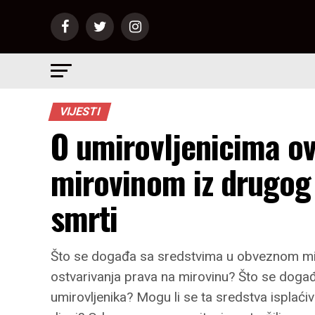
VIJESTI
O umirovljenicima ovi
mirovinom iz drugog
smrti
Što se događa sa sredstvima u obveznom mir
ostvarivanja prava na mirovinu? Što se događ
umirovljenika? Mogu li se ta sredstva isplaćiva