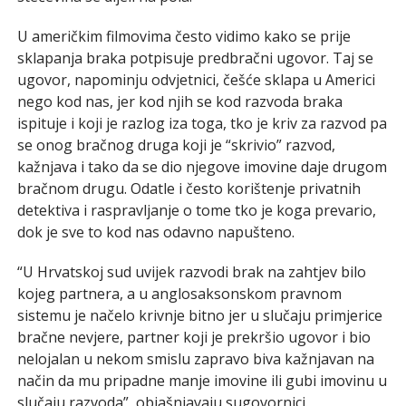
U američkim filmovima često vidimo kako se prije
sklapanja braka potpisuje predbračni ugovor. Taj se
ugovor, napominju odvjetnici, češće sklapa u Americi
nego kod nas, jer kod njih se kod razvoda braka
ispituje i koji je razlog iza toga, tko je kriv za razvod pa
se onog bračnog druga koji je “skrivio” razvod,
kažnjava i tako da se dio njegove imovine daje drugom
bračnom drugu. Odatle i često korištenje privatnih
detektiva i raspravljanje o tome tko je koga prevario,
dok je sve to kod nas odavno napušteno.
“U Hrvatskoj sud uvijek razvodi brak na zahtjev bilo
kojeg partnera, a u anglosaksonskom pravnom
sistemu je načelo krivnje bitno jer u slučaju primjerice
bračne nevjere, partner koji je prekršio ugovor i bio
nelojalan u nekom smislu zapravo biva kažnjavan na
način da mu pripadne manje imovine ili gubi imovinu u
slučaju razvoda”, objašnjavaju sugovornici.