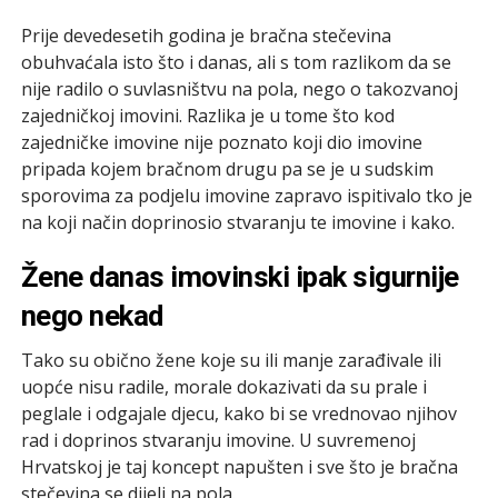
Prije devedesetih godina je bračna stečevina
obuhvaćala isto što i danas, ali s tom razlikom da se
nije radilo o suvlasništvu na pola, nego o takozvanoj
zajedničkoj imovini. Razlika je u tome što kod
zajedničke imovine nije poznato koji dio imovine
pripada kojem bračnom drugu pa se je u sudskim
sporovima za podjelu imovine zapravo ispitivalo tko je
na koji način doprinosio stvaranju te imovine i kako.
Žene danas imovinski ipak sigurnije
nego nekad
Tako su obično žene koje su ili manje zarađivale ili
uopće nisu radile, morale dokazivati da su prale i
peglale i odgajale djecu, kako bi se vrednovao njihov
rad i doprinos stvaranju imovine. U suvremenoj
Hrvatskoj je taj koncept napušten i sve što je bračna
stečevina se dijeli na pola.