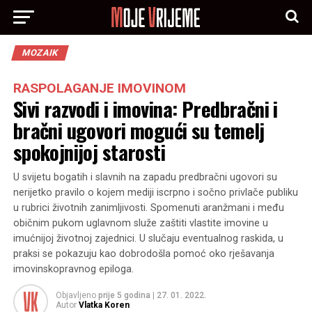
MOZAIK
RASPOLAGANJE IMOVINOM
Sivi razvodi i imovina: Predbračni i
bračni ugovori mogući su temelj
spokojnijoj starosti
U svijetu bogatih i slavnih na zapadu predbračni ugovori su
nerijetko pravilo o kojem mediji iscrpno i sočno privlače publiku
u rubrici životnih zanimljivosti. Spomenuti aranžmani i među
običnim pukom uglavnom služe zaštiti vlastite imovine u
imućnijoj životnoj zajednici. U slučaju eventualnog raskida, u
praksi se pokazuju kao dobrodošla pomoć oko rješavanja
imovinskopravnog epiloga.
Objavljeno
prije 5 godina
|
27. 01. 2022.
Autor
Vlatka Koren