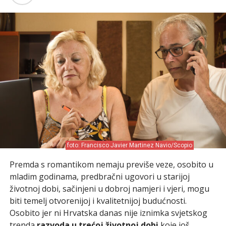
foto: Francisco Javier Martinez Navio/Scopio
Premda s romantikom nemaju previše veze, osobito u
mladim godinama, predbračni ugovori u starijoj
životnoj dobi, sačinjeni u dobroj namjeri i vjeri, mogu
biti temelj otvorenijoj i kvalitetnijoj budućnosti.
Osobito jer ni Hrvatska danas nije iznimka svjetskog
trenda
razvoda u trećoj životnoj dobi
koje još