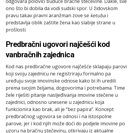
odgovara polovici buduće bračne stečevine. Dakle, sve
ono što bi dobila da vodi sudski spor. U židovskom
pravu takav pravni aranžman zove se
ketuba
i
predstavlja oblik zaštite žena kao slabije strane u
prošlosti.
Predbračni ugovori najčešći kod
vanbračnih zajednica
Kod nas predbračne ugovore najčešće sklapaju parovi
koji svoju zajednicu ne registriraju formalno pa
uređuju svoje imovinske odnose kako bi ih uredili
prema svojim željama, dogovorima i potrebama. Time
žele riješiti pitanje nasljeđivanja imovine stečene u
zajednici, odnosno unesene u zajednicu koja
funkcionira kao brak, ali je “bez papira”. Koncept
predbračnog ugovora se odnosi i na istospolne
parove, jer i kod njih može doći do podjele imovine po
uzoru na bračnu stečevinu, otkrivaju iz aktualne