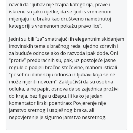
naveli da “ljubav nije trajna kategorija, prave i
iskrene su jako rijetke, da se ljudi s vremenom
mijenjaju i u braku kao društveno nametnutoj
kategoriji s vremenom pokažu pravo lice”.
Jedni su bili “za” smatrajući ih elegantnim skidanjem
imovinskih tema s bračnog reda, ujedno zdravih i
za buduće odnose ako do razvoda ipak dođe. Oni
“protiv” predbračnih su, pak, uz postojeće jasne
regule o podjeli bračne stečevine, mahom isticali
“posebnu dimenziju odnosa iz ljubavi koja se ne
može mjeriti novcem”. Zaključivši da su osobna
odluka, a ne papir, osnova da se zajednica proživi
do kraja, bez fige u džepu. Ili kako je jedan
komentator lirski poentirao: Povjerenje nije
jamstvo sretnog i uspješnog braka, ali
nepovjerenje je sigurno jamstvo nesretnog.