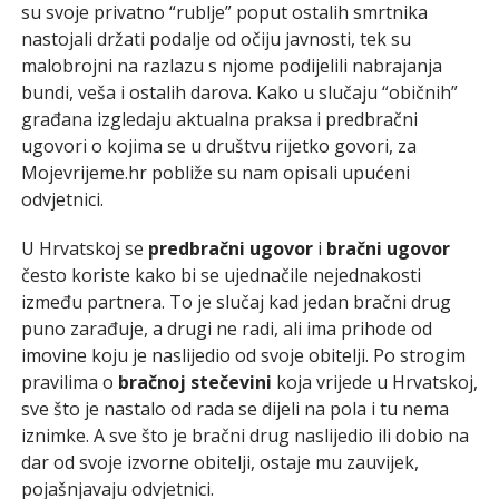
su svoje privatno “rublje” poput ostalih smrtnika
nastojali držati podalje od očiju javnosti, tek su
malobrojni na razlazu s njome podijelili nabrajanja
bundi, veša i ostalih darova. Kako u slučaju “običnih”
građana izgledaju aktualna praksa i predbračni
ugovori o kojima se u društvu rijetko govori, za
Mojevrijeme.hr pobliže su nam opisali upućeni
odvjetnici.
U Hrvatskoj se
predbračni ugovor
i
bračni ugovor
često koriste kako bi se ujednačile nejednakosti
između partnera. To je slučaj kad jedan bračni drug
puno zarađuje, a drugi ne radi, ali ima prihode od
imovine koju je naslijedio od svoje obitelji. Po strogim
pravilima o
bračnoj stečevini
koja vrijede u Hrvatskoj,
sve što je nastalo od rada se dijeli na pola i tu nema
iznimke. A sve što je bračni drug naslijedio ili dobio na
dar od svoje izvorne obitelji, ostaje mu zauvijek,
pojašnjavaju odvjetnici.