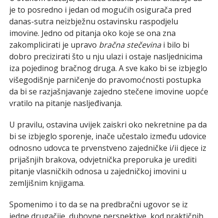
je to posredno i jedan od mogućih osigurača pred
danas-sutra neizbježnu ostavinsku raspodjelu
imovine. Jedno od pitanja oko koje se ona zna
zakomplicirati je upravo
bračna stečevina
i bilo bi
dobro precizirati što u nju ulazi i ostaje nasljednicima
iza pojedinog bračnog druga. A sve kako bi se izbjeglo
višegodišnje parničenje do pravomoćnosti postupka
da bi se razjašnjavanje zajedno stečene imovine uopće
vratilo na pitanje nasljeđivanja.
U pravilu, ostavina uvijek zaiskri oko nekretnine pa da
bi se izbjeglo sporenje, inače učestalo između udovice
odnosno udovca te prvenstveno zajedničke i/ii djece iz
prijašnjih brakova, odvjetnička preporuka je urediti
pitanje vlasničkih odnosa u zajedničkoj imovini u
zemljišnim knjigama.
Spomenimo i to da se na predbračni ugovor se iz
jedne drugačije, duhovne perspektive, kod praktičnih