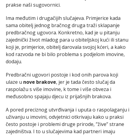
prakse naši sugovornici.
Ima međutim i drugačijih slučajeva. Primjerice kada
sama obitelj jednog bračnog druga traži sklapanje
predbračnog ugovora. Konkretno, kad je u pitanju
zajednički život mladog para u obiteljskoj kući ili stanu
koji je, primjerice, obitelj darovala svojoj kćeri, a kako
kod razvoda ne bi bilo problema s podjelom imovine,
dodaju.
Predbračni ugovori postoje i kod onih parova koji
ulaze u
nove brakove
, jer je tada često slučaj da
raspolažu s više imovine, k tome i više obveza i
međusobno spajaju djecu iz prijašnjih brakova.
A pored preciznog utvrđivanja i uputa o raspolaganju i
uživanju u imovini, odvjetnici otkrivaju kako u praksi
često postoje i problemi druge prirode, ”žive” strane
zajedništva. I to u slučajevima kad partneri imaju