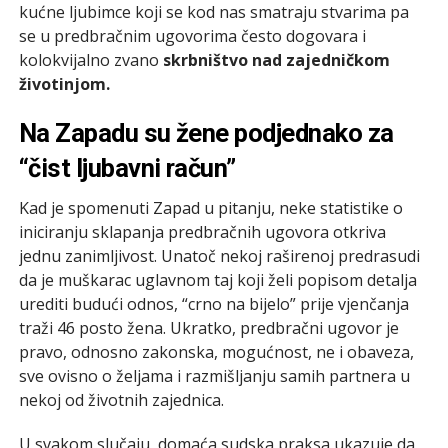
kućne ljubimce koji se kod nas smatraju stvarima pa
se u predbračnim ugovorima često dogovara i
kolokvijalno zvano
skrbništvo nad zajedničkom
životinjom.
Na Zapadu su žene podjednako za
“čist ljubavni račun”
Kad je spomenuti Zapad u pitanju, neke statistike o
iniciranju sklapanja predbračnih ugovora otkriva
jednu zanimljivost. Unatoč nekoj raširenoj predrasudi
da je muškarac uglavnom taj koji želi popisom detalja
urediti budući odnos, “crno na bijelo” prije vjenčanja
traži 46 posto žena. Ukratko, predbračni ugovor je
pravo, odnosno zakonska, mogućnost, ne i obaveza,
sve ovisno o željama i razmišljanju samih partnera u
nekoj od životnih zajednica.
U svakom slučaju, domaća sudska praksa ukazuje da