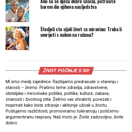
Ako su se djeca dobro snašla, potrošite
barem dio njihova nasljedstva
Štedjeli ste cijeli život za mirovinu: Treba li
umrijeti s nulom na računu?
.
ŽIVOT POČINJE S 50!
Mi smo medij zajednice. Razbijamo predrasude o starenju i
starosti – živimo. Pratimo teme zdravlja, zdravstvene,
obiteljske i mirovinske politike, politike, kulture, zabave,
znanosti i životnog stila. Želimo vas ohrabriti, povezati i
inspirirati kako biste zdravije i aktivnije uživali u životu.
Poštujemo različitosti, promoviramo toleranciju i potičemo
argumentiranu raspravu. Naš moto je: Živite zadovoljno, živite
dobro.