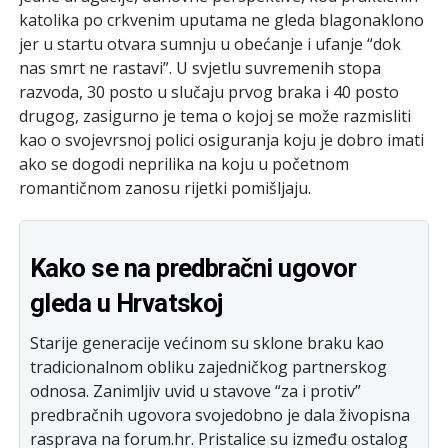
katolika po crkvenim uputama ne gleda blagonaklono
jer u startu otvara sumnju u obećanje i ufanje “dok
nas smrt ne rastavi”. U svjetlu suvremenih stopa
razvoda, 30 posto u slučaju prvog braka i 40 posto
drugog, zasigurno je tema o kojoj se može razmisliti
kao o svojevrsnoj polici osiguranja koju je dobro imati
ako se dogodi neprilika na koju u početnom
romantičnom zanosu rijetki pomišljaju.
Kako se na predbračni ugovor
gleda u Hrvatskoj
Starije generacije većinom su sklone braku kao
tradicionalnom obliku zajedničkog partnerskog
odnosa. Zanimljiv uvid u stavove “za i protiv”
predbračnih ugovora svojedobno je dala živopisna
rasprava na forum.hr. Pristalice su između ostalog