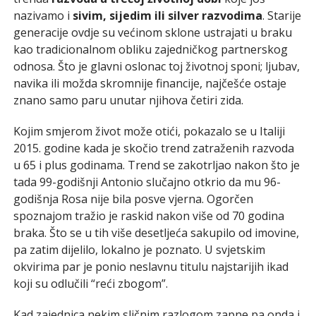
nazivamo i
sivim, sijedim ili silver razvodima
. Starije
generacije ovdje su većinom sklone ustrajati u braku
kao tradicionalnom obliku zajedničkog partnerskog
odnosa. Što je glavni oslonac toj životnoj sponi; ljubav,
navika ili možda skromnije financije, najčešće ostaje
znano samo paru unutar njihova četiri zida.
Kojim smjerom život može otići, pokazalo se u Italiji
2015. godine kada je skočio trend zatraženih razvoda
u 65 i plus godinama. Trend se zakotrljao nakon što je
tada 99-godišnji Antonio slučajno otkrio da mu 96-
godišnja Rosa nije bila posve vjerna. Ogorčen
spoznajom tražio je raskid nakon više od 70 godina
braka. Što se u tih više desetljeća sakupilo od imovine,
pa zatim dijelilo, lokalno je poznato. U svjetskim
okvirima par je ponio neslavnu titulu najstarijih ikad
koji su odlučili “reći zbogom”.
Kad zajednica nekim sličnim razlogom zapne pa onda i