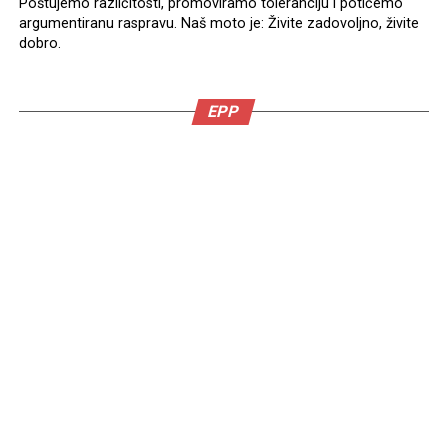
Poštujemo različitosti, promoviramo toleranciju i potičemo
argumentiranu raspravu. Naš moto je: Živite zadovoljno, živite
dobro.
EPP