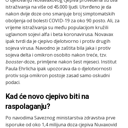
istraživanja na više od 45.000 ljudi. Utvrđeno je da
nakon dvije doze ono smanjuje broj simptomatskih
oboljenja od bolesti COVID-19 za oko 90 posto. Ali, za
vrijeme istraživanja su među populacijom kružili
uglavnom sojevi alfa i beta koronavirusa. Novavax
ipak tvrdi da je cjepivo djelotvorno i protiv drugih
sojeva virusa. Navodno je zaštita bila jaka i protiv
sojeva delta i omikron osobito nakon treće, tzv.
booster
-doze, primljene nakon šest mjeseci. Institut
Paula Ehrlicha ipak upozorava da o djelotvornosti
protiv soja omikron postoje zasad samo oskudni
podaci.
Kad će novo cjepivo biti na
raspolaganju?
Po navodima Saveznog ministarstva zdravstva prve
isporuke od oko 1,4 milijuna doza cjepiva Nuvaxovid