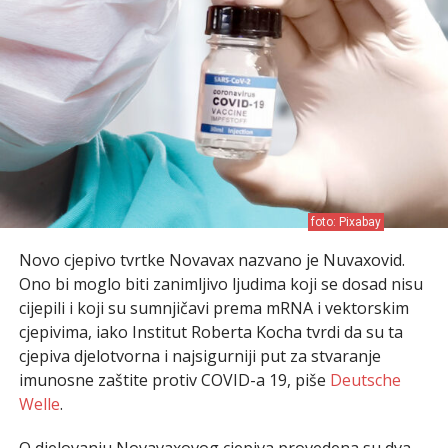
foto: Pixabay
Novo cjepivo tvrtke Novavax nazvano je Nuvaxovid.
Ono bi moglo biti zanimljivo ljudima koji se dosad nisu
cijepili i koji su sumnjičavi prema mRNA i vektorskim
cjepivima, iako Institut Roberta Kocha tvrdi da su ta
cjepiva djelotvorna i najsigurniji put za stvaranje
imunosne zaštite protiv COVID-a 19, piše
Deutsche
Welle
.
O djelovanju Novavaxovog cjepiva provedena su dva