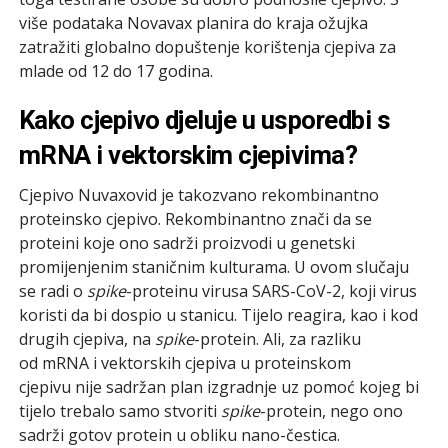
više podataka Novavax planira do kraja ožujka
zatražiti globalno dopuštenje korištenja cjepiva za
mlade od 12 do 17 godina.
Kako cjepivo djeluje u usporedbi s
mRNA i vektorskim cjepivima?
Cjepivo Nuvaxovid je takozvano rekombinantno
proteinsko cjepivo. Rekombinantno znači da se
proteini koje ono sadrži proizvodi u genetski
promijenjenim staničnim kulturama. U ovom slučaju
se radi o
spike
-proteinu virusa SARS-CoV-2, koji virus
koristi da bi dospio u stanicu. Tijelo reagira, kao i kod
drugih cjepiva, na
spike
-protein. Ali, za razliku
od mRNA i vektorskih cjepiva u proteinskom
cjepivu nije sadržan plan izgradnje uz pomoć kojeg bi
tijelo trebalo samo stvoriti
spike
-protein, nego ono
sadrži gotov protein u obliku nano-čestica.