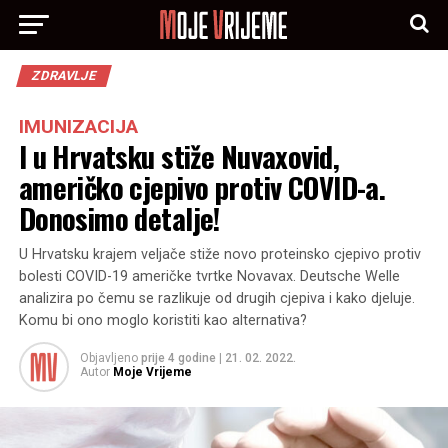
ZDRAVLJE
IMUNIZACIJA
I u Hrvatsku stiže Nuvaxovid,
američko cjepivo protiv COVID-a.
Donosimo detalje!
U Hrvatsku krajem veljače stiže novo proteinsko cjepivo protiv
bolesti COVID-19 američke tvrtke Novavax. Deutsche Welle
analizira po čemu se razlikuje od drugih cjepiva i kako djeluje.
Komu bi ono moglo koristiti kao alternativa?
Objavljeno
prije 4 godine
|
21. 02. 2022.
Autor
Moje Vrijeme