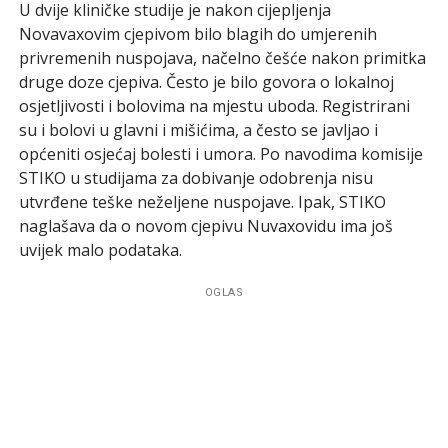
U dvije kliničke studije je nakon cijepljenja
Novavaxovim cjepivom bilo blagih do umjerenih
privremenih nuspojava, načelno češće nakon primitka
druge doze cjepiva. Često je bilo govora o lokalnoj
osjetljivosti i bolovima na mjestu uboda. Registrirani
su i bolovi u glavni i mišićima, a često se javljao i
općeniti osjećaj bolesti i umora. Po navodima komisije
STIKO u studijama za dobivanje odobrenja nisu
utvrđene teške neželjene nuspojave. Ipak, STIKO
naglašava da o novom cjepivu Nuvaxovidu ima još
uvijek malo podataka.
OGLAS