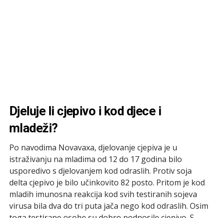
Djeluje li cjepivo i kod djece i
mladeži?
Po navodima Novavaxa, djelovanje cjepiva je u
istraživanju na mladima od 12 do 17 godina bilo
usporedivo s djelovanjem kod odraslih. Protiv soja
delta cjepivo je bilo učinkovito 82 posto. Pritom je kod
mladih imunosna reakcija kod svih testiranih sojeva
virusa bila dva do tri puta jača nego kod odraslih. Osim
toga testirane osobe su dobro podnosile cjepivo. S