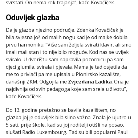
svrstati. On nema rok trajanja”, kaže Kovačiček.
Oduvijek glazba
Da je glazba njezino područje, Zdenka Kovačiček je
bila svjesna još od malih nogu kad je od majke dobila
prvu harmoniku. “Više sam željela svirati klavir, ali smo
imali mali stan i to nije bilo moguće. Kod nas se uvijek
sviralo. U dvorištu sam napravila pozornicu pa sam
djeci glumila, svirala i pjevala. Mama je tad osjetila da
me to privlači pa me upisala u Pionirsko kazalište,
današnji ZKM. Odgojila me
Zvjezdana Ladika
. Ona je
najdivnija od svih pedagoga koje sam srela u životu”,
kaže Kovačiček.
Do 13. godine pretežno se bavila kazalištem, no
glazba joj je oduvijek bila silno važna. Znala je ujutro u
5 sati, prije škole, kad su joj roditelji otišli na posao,
slušati Radio Luxembourg. Tad su bili popularni Paul