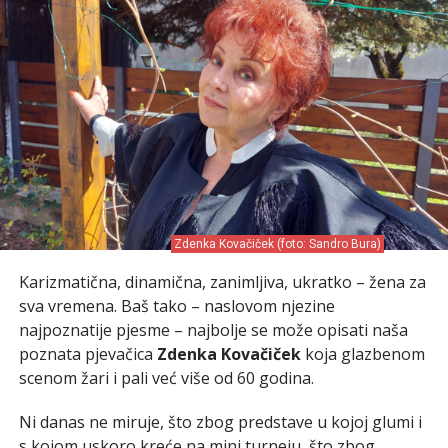
Zdenka Kovačiček (foto: Sandro Bura)
Karizmatična, dinamična, zanimljiva, ukratko – žena za
sva vremena. Baš tako – naslovom njezine
najpoznatije pjesme – najbolje se može opisati naša
poznata pjevačica
Zdenka Kovačiček
koja glazbenom
scenom žari i pali već više od 60 godina.
Ni danas ne miruje, što zbog predstave u kojoj glumi i
s kojom uskoro kreće na mini turneju, što zbog