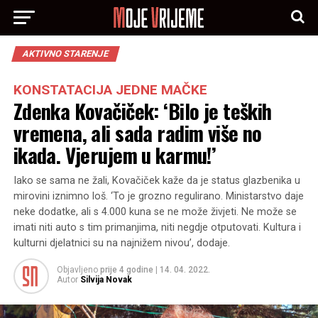
AKTIVNO STARENJE
KONSTATACIJA JEDNE MAČKE
Zdenka Kovačiček: ‘Bilo je teških
vremena, ali sada radim više no
ikada. Vjerujem u karmu!’
Iako se sama ne žali, Kovačiček kaže da je status glazbenika u
mirovini iznimno loš. ‘To je grozno regulirano. Ministarstvo daje
neke dodatke, ali s 4.000 kuna se ne može živjeti. Ne može se
imati niti auto s tim primanjima, niti negdje otputovati. Kultura i
kulturni djelatnici su na najnižem nivou’, dodaje.
Objavljeno
prije 4 godine
|
14. 04. 2022.
Autor
Silvija Novak