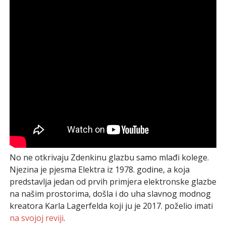
No ne otkrivaju Zdenkinu glazbu samo mlađi kolege.
Njezina je pjesma Elektra iz 1978. godine, a koja
predstavlja jedan od prvih primjera elektronske glazbe
na našim prostorima, došla i do uha slavnog modnog
kreatora Karla Lagerfelda koji ju je 2017. poželio imati
na svojoj reviji
.