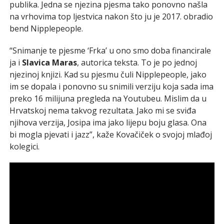
publika. Jedna se njezina pjesma tako ponovno našla
na vrhovima top ljestvica nakon što ju je 2017. obradio
bend Nipplepeople.
“Snimanje te pjesme ‘Frka’ u ono smo doba financirale
ja i
Slavica Maras
, autorica teksta. To je po jednoj
njezinoj knjizi. Kad su pjesmu čuli Nipplepeople, jako
im se dopala i ponovno su snimili verziju koja sada ima
preko 16 milijuna pregleda na Youtubeu. Mislim da u
Hrvatskoj nema takvog rezultata. Jako mi se sviđa
njihova verzija, Josipa ima jako lijepu boju glasa. Ona
bi mogla pjevati i jazz”, kaže Kovačiček o svojoj mlađoj
kolegici.