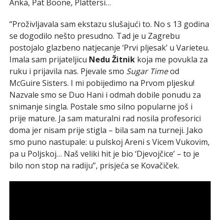
Anka, Pat Boone, Plattersi…
“Proživljavala sam ekstazu slušajući to. No s 13 godina
se dogodilo nešto presudno. Tad je u Zagrebu
postojalo glazbeno natjecanje ‘Prvi pljesak’ u Varieteu.
Imala sam prijateljicu
Nedu Žitnik
koja me povukla za
ruku i prijavila nas. Pjevale smo
Sugar Time
od
McGuire Sisters. I mi pobijedimo na Prvom pljesku!
Nazvale smo se Duo Hani i odmah dobile ponudu za
snimanje singla. Postale smo silno popularne još i
prije mature. Ja sam maturalni rad nosila profesorici
doma jer nisam prije stigla – bila sam na turneji. Jako
smo puno nastupale: u pulskoj Areni s Vicem Vukovim,
pa u Poljskoj… Naš veliki hit je bio ‘Djevojčice’ – to je
bilo non stop na radiju”, prisjeća se Kovačiček.