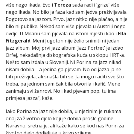
više nego ikada. Evo i
Tereza
sada radi i ‘grize’ više
nego ikada. No bilo ja faza kad sam jedva preživljavala.
Pogotovo sa jazzom. Prvo, jazz nitko nije plaćao, a nije
bilo ni publike. Nekad sam više pjevala u Austriji nego
ovdje. U Milanu sam pjevala na istom mjestu kao i
Ella
Fitzgerald
. Meni Jugoton nije želio snimiti ni jedan
jazz album. Moj prvi jazz album ‘Jazz Portret’ je izdao
Orfej, nekadašnja diskografska kuća u sklopu HRT-a.
Nešto sam izdala u Sloveniji. Ni Porina za jazz nikad
nisam dobila – a jedina ga pjevam. No od jazza ja ne
bih preživjela, ali snašla bih se. Ja mogu raditi sve što
treba, pa jednom sam čak bila otvorila i kafić. Mene
zanimaju svi žanrovi. No i kad pjevam pop, tu ima
primjesa jazza”, kaže.
Iako Porina za jazz nije dobila, u njezinim je rukama
onaj za životno djelo koji je dobila prošle godine.
Naravno, sretna je, ali kaže kako se kod nas Porin za
životno djelo dodjeljuje u krivo vrijeme.