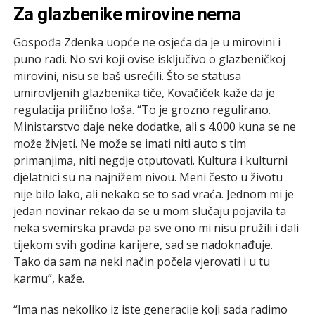
Za glazbenike mirovine nema
Gospođa Zdenka uopće ne osjeća da je u mirovini i
puno radi. No svi koji ovise isključivo o glazbeničkoj
mirovini, nisu se baš usrećili. Što se statusa
umirovljenih glazbenika tiče, Kovačiček kaže da je
regulacija prilično loša. “To je grozno regulirano.
Ministarstvo daje neke dodatke, ali s 4.000 kuna se ne
može živjeti. Ne može se imati niti auto s tim
primanjima, niti negdje otputovati. Kultura i kulturni
djelatnici su na najnižem nivou. Meni često u životu
nije bilo lako, ali nekako se to sad vraća. Jednom mi je
jedan novinar rekao da se u mom slučaju pojavila ta
neka svemirska pravda pa sve ono mi nisu pružili i dali
tijekom svih godina karijere, sad se nadoknađuje.
Tako da sam na neki način počela vjerovati i u tu
karmu”, kaže.
“Ima nas nekoliko iz iste generacije koji sada radimo