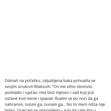
Odmah na početku, zaljubljena baka pohvalila se
svojim unukom Maksom. “On me silno obnovio,
pomladio i ojačao. Ima šest mjeseci i sad koji put
ostane kod mene i spavati. Budim se po noći da ga
nahranim, nosim ga, nunam ga… No to meni ništa nije
teško. Osjećam se obnovljeno – kao da sam išla u