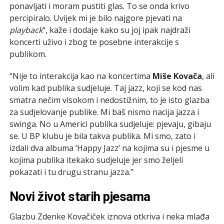
ponavljati i moram pustiti glas. To se onda krivo
percipiralo. Uvijek mi je bilo najgore pjevati na
playback
“, kaže i dodaje kako su joj ipak najdraži
koncerti uživo i zbog te posebne interakcije s
publikom.
“Nije to interakcija kao na koncertima
Miše Kovača
, ali
volim kad publika sudjeluje. Taj jazz, koji se kod nas
smatra nečim visokom i nedostižnim, to je isto glazba
za sudjelovanje publike. Mi baš nismo nacija jazza i
swinga. No u Americi publika sudjeluje: pjevaju, gibaju
se. U BP klubu je bila takva publika. Mi smo, zato i
izdali dva albuma ‘Happy Jazz’ na kojima su i pjesme u
kojima publika itekako sudjeluje jer smo željeli
pokazati i tu drugu stranu jazza.”
Novi život starih pjesama
Glazbu Zdenke Kovačiček iznova otkriva i neka mlađa