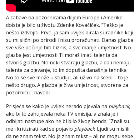
A zabave na pozornicama diljem Europe i Amerike
doista je bilo u životu Zdenke Kovačiček. “Teško je
nešto izdvojiti. Prvo, ja sam uvijek birala suradnike koji
su mi slični po prirodi i nisu proračunati. Danas glazba
sve više počinje biti biznis, a sve manje umjetnost. No
glazba jest umjetnost! Ti moraš imati talenta da
stvoriš glazbu. No neki stvaraju glazbu, a da i nemaju
talenta za pjevanje, to im dopušta današnja tehnika.
No to se sve može u studiju, ali uživo na sceni – to je
nešto drugo. A glazba je živa umjetnost, stvorena za
pozornicu”, navodi.
Prisjeća se kako je uvijek nerado pjevala na
playback
,
ako bi to zahtijevala neka TV emisija, a znala je i
odbijati nastupe ako ne bi bilo živog benda. “Znali su
me i kritizirati kad se pojavio
playback
. Ljudi su mislili
da ne znam tekst. No ja znam tekst – ali ne mogu sebe