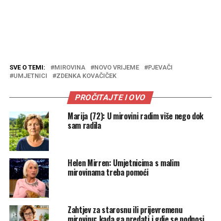
SVE O TEMI:
MIROVINA
NOVO VRIJEME
PJEVAČI
UMJETNICI
ZDENKA KOVAČIČEK
PROČITAJTE I OVO
Marija (72): U mirovini radim više nego dok
sam radila
Helen Mirren: Umjetnicima s malim
mirovinama treba pomoći
Zahtjev za starosnu ili prijevremenu
mirovinu: kada ga predati i gdje se podnosi