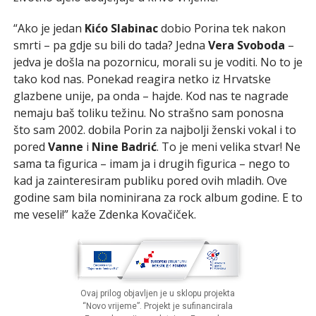
“Ako je jedan
Kićo Slabinac
dobio Porina tek nakon
smrti – pa gdje su bili do tada? Jedna
Vera Svoboda
–
jedva je došla na pozornicu, morali su je voditi. No to je
tako kod nas. Ponekad reagira netko iz Hrvatske
glazbene unije, pa onda – hajde. Kod nas te nagrade
nemaju baš toliku težinu. No strašno sam ponosna
što sam 2002. dobila Porin za najbolji ženski vokal i to
pored
Vanne
i
Nine Badrić
. To je meni velika stvar! Ne
sama ta figurica – imam ja i drugih figurica – nego to
kad ja zainteresiram publiku pored ovih mladih. Ove
godine sam bila nominirana za rock album godine. E to
me veseli!” kaže Zdenka Kovačiček.
Ovaj prilog objavljen je u sklopu projekta
“Novo vrijeme”. Projekt je sufinancirala