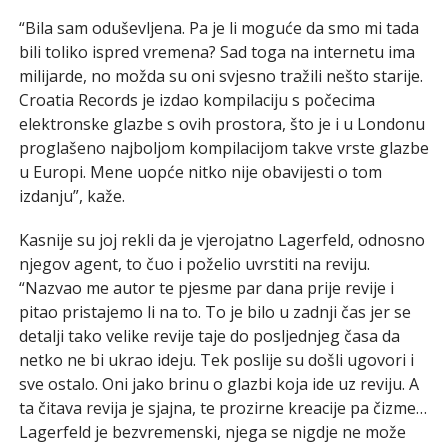
“Bila sam oduševljena. Pa je li moguće da smo mi tada
bili toliko ispred vremena? Sad toga na internetu ima
milijarde, no možda su oni svjesno tražili nešto starije.
Croatia Records je izdao kompilaciju s počecima
elektronske glazbe s ovih prostora, što je i u Londonu
proglašeno najboljom kompilacijom takve vrste glazbe
u Europi. Mene uopće nitko nije obavijesti o tom
izdanju”, kaže.
Kasnije su joj rekli da je vjerojatno Lagerfeld, odnosno
njegov agent, to čuo i poželio uvrstiti na reviju.
“Nazvao me autor te pjesme par dana prije revije i
pitao pristajemo li na to. To je bilo u zadnji čas jer se
detalji tako velike revije taje do posljednjeg časa da
netko ne bi ukrao ideju. Tek poslije su došli ugovori i
sve ostalo. Oni jako brinu o glazbi koja ide uz reviju. A
ta čitava revija je sjajna, te prozirne kreacije pa čizme…
Lagerfeld je bezvremenski, njega se nigdje ne može