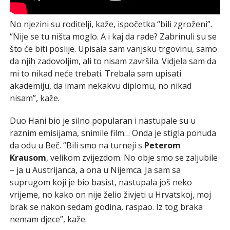
No njezini su roditelji, kaže, ispočetka “bili zgroženi”.
“Nije se tu ništa moglo. A i kaj da rade? Zabrinuli su se
što će biti poslije. Upisala sam vanjsku trgovinu, samo
da njih zadovoljim, ali to nisam završila. Vidjela sam da
mi to nikad neće trebati. Trebala sam upisati
akademiju, da imam nekakvu diplomu, no nikad
nisam”, kaže.
Duo Hani bio je silno popularan i nastupale su u
raznim emisijama, snimile film… Onda je stigla ponuda
da odu u Beč. “Bili smo na turneji s
Peterom
Krausom
, velikom zvijezdom. No obje smo se zaljubile
– ja u Austrijanca, a ona u Nijemca. Ja sam sa
suprugom koji je bio basist, nastupala još neko
vrijeme, no kako on nije želio živjeti u Hrvatskoj, moj
brak se nakon sedam godina, raspao. Iz tog braka
nemam djece”, kaže.