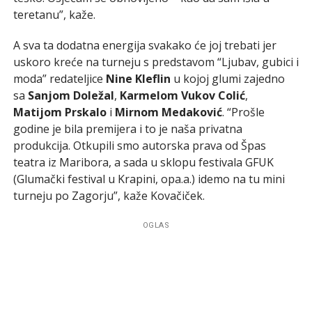
teretanu”, kaže.
A sva ta dodatna energija svakako će joj trebati jer
uskoro kreće na turneju s predstavom “Ljubav, gubici i
moda” redateljice
Nine Kleflin
u kojoj glumi zajedno
sa
Sanjom Doležal
,
Karmelom Vukov Colić
,
Matijom Prskalo
i
Mirnom Medaković
. “Prošle
godine je bila premijera i to je naša privatna
produkcija. Otkupili smo autorska prava od Špas
teatra iz Maribora, a sada u sklopu festivala GFUK
(Glumački festival u Krapini, opa.a.) idemo na tu mini
turneju po Zagorju”, kaže Kovačiček.
OGLAS