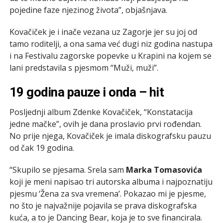
pojedine faze njezinog života”, objašnjava.
Kovačiček je i inače vezana uz Zagorje jer su joj od
tamo roditelji, a ona sama već dugi niz godina nastupa
i na Festivalu zagorske popevke u Krapini na kojem se
lani predstavila s pjesmom “Muži, muži”.
19 godina pauze i onda – hit
Posljednji album Zdenke Kovačiček, “Konstatacija
jedne mačke”, ovih je dana proslavio prvi rođendan.
No prije njega, Kovačiček je imala diskografsku pauzu
od čak 19 godina.
“Skupilo se pjesama. Srela sam
Marka Tomasovića
koji je meni napisao tri autorska albuma i najpoznatiju
pjesmu ‘Žena za sva vremena’. Pokazao mi je pjesme,
no što je najvažnije pojavila se prava diskografska
kuća, a to je Dancing Bear, koja je to sve financirala.