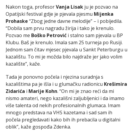
Nakon toga, profesor
Vanja Lisak
ju je pozvao na
Opatijski festival gdje je pjevala pjesmu
Mijenka
Prohaske
“Zbog jedne davne melodije” – i pobijedila.
“Dobila sam prvu nagradu žirija i tako je krenulo.
Pozvao me
Boško Petrović
i stalno sam pjevala u BP
Klubu. Baš je krenulo. Imala sam 25 turneja po Rusiji.
Jednom sam čitav mjesec pjevala u Sankt Peterburgu u
kazalištu. To mi je možda bilo najdraže jer jako volim
kazalište”, kaže.
Tada je ponovno počela i njezina suradnja s
kazalištima pa je išla i u glumačku radionicu
Krešimira
Zidarića
i
Marije Kohn
. “On mi je znao reći da mi
nismo amateri, nego kazališni zaljubljenici i da imamo
više talenta od nekih profesionalnih glumaca. Imam
mnogo predstava na VHS kazetama i sad sam ih
počela pregledavati kako bih ih prebacila u digitalni
oblik”, kaže gospođa Zdenka.