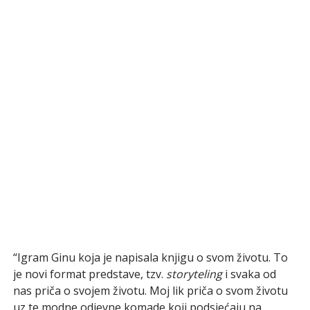
“Igram Ginu koja je napisala knjigu o svom životu. To
je novi format predstave, tzv.
storyteling
i svaka od
nas priča o svojem životu. Moj lik priča o svom životu
uz te modne odjevne komade koji podsjećaju na