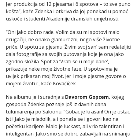
Jer produkcija od 12 pjesama i 6 spotova – to sve puno
košta”, kaže Zdenka i otkriva da joj ponekad u pomoć
uskoče i studenti Akademije dramskih umjetnosti.
“Oni jako dobro rade. Volim da su mi spotovi malo
drugačiji, ne onako glamurozni, nego više životne
priče. U spotu za pjesmu ‘Živim svoj san’ sam redateljici
dala fotografije sa svojih putovanja koje je ona jako
zgodno složila. Spot za ‘Vrati se u moje dane’,
prikazuje neke moje životne faze. U spotovima je
uvijek prikazan moj život, jer i moje pjesme govore o
mojem životu”, kaže Kovačiček.
Na albumu je i suradnja s
Davorom Gopcem
, kojeg
gospođa Zdenka poznaje još iz davnih dana
tulumarenja po Saloonu. “Gobac je krasan! On je ostao
isti! Jako je mladolik, a i ponaša se i govori kao na
početku karijere. Malo je luckast, ali vrlo talentiran i
inteligentan. Jako smo se dobro zabavljali na snimanju