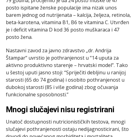
79 godina, procijenilo je da 24 posto muške te 47
posto ispitane ženske populacije ima nizak unos
barem jednog od nutrijenata – kalcija, željeza, retinola,
beta-karotena, vitamina B1, B6 te vitamina C. Utvrđen
je i deficit vitamina D kod 36 posto muškaraca i 47
posto žena.
Nastavni zavod za javno zdravstvo „dr. Andrija
Štampar“ uvrstio je pothranjenost u “14 uputa za
aktivno produktivno starenje – hrvatski model”. Tako
u šestoj uputi jasno stoji: “Spriječiti debljinu u ranijoj
starosti (65 do 74 godina) i osobito pothranjenost u
dubokoj starosti (85 i više godina) zbog očuvanja
funkcionalne sposobnosti.”
Mnogi slučajevi nisu registrirani
Unatoč dostupnosti nutricionističkih testova, mnogi
slučajevi pothranjenosti ostaju nedijagnosticirani, što
dovodi do povećanog morbiditeta i mortaliteta,