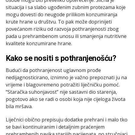
osobe mogu biti preveliko opterećenje. Slična je
situacija i sa slabo ugođenim zubnim protezama koje
mogu dovesti do neugode prilikom konzumiranja
krute hrane u društvu. To pak može doprinijeti
povećanom riziku od razvoja pothranjenosti zbog
pada u prehrambenom unosu ili smanjenja nutritivne
kvalitete konzumirane hrane.
Kako se nositi s pothranjenošću?
Budući da pothranjenost uglavnom prođe
nedijagnosticirano, iznimno je važno prepoznati ju na
vrijeme i blagovremeno potražiti liječničku pomoć.
“Staračka suhonjavost” nije sastavni dio starenja,
pogotovo ako se radi o osobi koja nije cijeloga života
bila mršava.
Liječnici obično prepisuju dodatke prehrani i malo tko
se bavi kontinuiranim i detaljnim praćenjem
prehrambenih navika starijih pacijenata, no stručnjaci