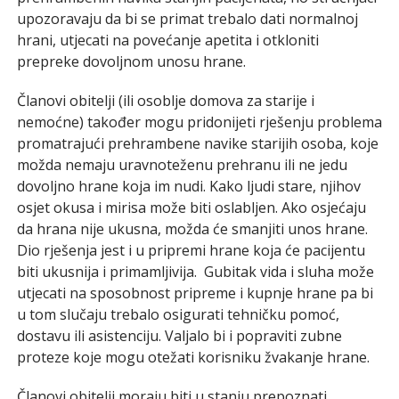
upozoravaju da bi se primat trebalo dati normalnoj
hrani, utjecati na povećanje apetita i otkloniti
prepreke dovoljnom unosu hrane.
Članovi obitelji (ili osoblje domova za starije i
nemoćne) također mogu pridonijeti rješenju problema
promatrajući prehrambene navike starijih osoba, koje
možda nemaju uravnoteženu prehranu ili ne jedu
dovoljno hrane koja im nudi. Kako ljudi stare, njihov
osjet okusa i mirisa može biti oslabljen. Ako osjećaju
da hrana nije ukusna, možda će smanjiti unos hrane.
Dio rješenja jest i u pripremi hrane koja će pacijentu
biti ukusnija i primamljivija. Gubitak vida i sluha može
utjecati na sposobnost pripreme i kupnje hrane pa bi
u tom slučaju trebalo osigurati tehničku pomoć,
dostavu ili asistenciju. Valjalo bi i popraviti zubne
proteze koje mogu otežati korisniku žvakanje hrane.
Članovi obitelji moraju biti u stanju prepoznati