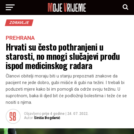
ZDRAVLJE
PREHRANA
Hrvati su često pothranjeni u
starosti, no mnogi slučajevi prođu
ispod medicinskog radara
Članovi obitelji moraju biti u stanju prepoznati znakove da
pacijent ne jede dobro, gubi mišiće ili gubi na težini. I trebali bi
poduzeti mjere kako bi im pomogli da održe svoju težinu. U
suprotnom, baka ili djed bit će podložniji bolestima i teže će se
nositi s njima.
Objavljeno
prije 4 godine
|
24. 07. 2022.
Autor
Siniša Bogdanić