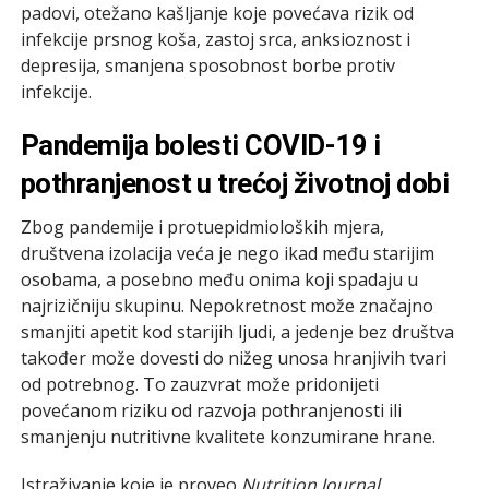
padovi, otežano kašljanje koje povećava rizik od
infekcije prsnog koša, zastoj srca, anksioznost i
depresija, smanjena sposobnost borbe protiv
infekcije.
Pandemija bolesti COVID-19 i
pothranjenost u trećoj životnoj dobi
Zbog pandemije i protuepidmioloških mjera,
društvena izolacija veća je nego ikad među starijim
osobama, a posebno među onima koji spadaju u
najrizičniju skupinu. Nepokretnost može značajno
smanjiti apetit kod starijih ljudi, a jedenje bez društva
također može dovesti do nižeg unosa hranjivih tvari
od potrebnog. To zauzvrat može pridonijeti
povećanom riziku od razvoja pothranjenosti ili
smanjenju nutritivne kvalitete konzumirane hrane.
Istraživanje koje je proveo
Nutrition Journal