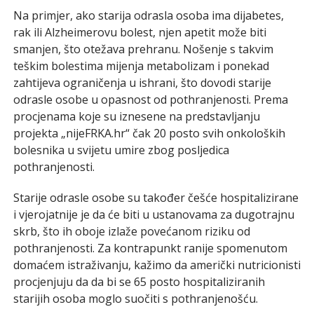
Na primjer, ako starija odrasla osoba ima dijabetes,
rak ili Alzheimerovu bolest, njen apetit može biti
smanjen, što otežava prehranu. Nošenje s takvim
teškim bolestima mijenja metabolizam i ponekad
zahtijeva ograničenja u ishrani, što dovodi starije
odrasle osobe u opasnost od pothranjenosti. Prema
procjenama koje su iznesene na predstavljanju
projekta „nijeFRKA.hr“ čak 20 posto svih onkoloških
bolesnika u svijetu umire zbog posljedica
pothranjenosti.
Starije odrasle osobe su također češće hospitalizirane
i vjerojatnije je da će biti u ustanovama za dugotrajnu
skrb, što ih oboje izlaže povećanom riziku od
pothranjenosti. Za kontrapunkt ranije spomenutom
domaćem istraživanju, kažimo da američki nutricionisti
procjenjuju da da bi se 65 posto hospitaliziranih
starijih osoba moglo suočiti s pothranjenošću.