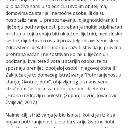
bilo da žive sami u zajednici, u svojim obiteljima,
domovima za starije i nemoćne osobe, ili da su
hospitalizirane. U prepoznavanju, dijagnosticiranju i
liječenju pothranjenosti potreban je multidisciplinaran
pristup u koji trebaju biti uključeni liječnici, medicinske
sestre, dijetetičari i ostali pružatelji zdravstvene skrbi.
Zdravstveni djelatnici moraju razviti stav da je pravilna
prehrana važan i neizostavan korak u liječenju i
podizanju kvalitete života u starijih osoba, te tu
spoznaju prenijeti oboljeloj osobi i njegovoj obitelji.”
Zaključak je to domaćeg istraživanja “Pothranjenost u
starijoj životnoj dobi”, objavljenog u znanstveno-
stručnom časopisu za nutricionizam i dijetetiku
„Hrana u zdravlju i bolesti“ (Župan, Lovrić, Jovanović i
Cviljević, 2017.)
Naime, cilj istraživanja je bio ispitati koliki je rizik za
pojavu pothranjenosti u osoba starije životne dobi