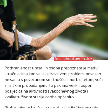
foto: truthseeker08/Pixabay
Pothranjenost u starijih osoba prepoznata je među
stručnjacima kao veliki zdravstveni problem, povezan
ne samo s povećanom smrtnošću i morbiditetom, već i
s fizičkim propadanjem. To pak ima veliki raspon
posljedica na aktivnosti svakodnevnog života i
kvalitetu života starije osobe općenito.
“Pothranjenost je česta u osoba starije životne dobi,