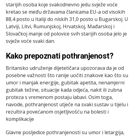
starijih osoba koje svakodnevno jedu svježe voće
kretao se među državama članicama EU-a od visokih
88,4 posto u Italiji do niskih 31,0 posto u Bugarskoj. U
Latviji, Litvi, Rumunjskoj, Hrvatskoj, Mađarskoj i
Slovačkoj manje od polovice svih starijih osoba jelo je
svježe voće svaki dan.
Kako prepoznati pothranjenost?
Britansko udruženje dijetetičara upozorava da je od
posebne važnosti što ranije uočiti znakove kao što su
umor i manjak energije, gubitak apetita, nenamjerni
gubitak težine, situacije kada odjeća, nakit ili zubna
proteza s vremenom postaju labavi. Osim toga,
navode, pothranjenost utječe na svaki sustav u tijelu i
rezultira povećanom osjetljivošću na bolesti i
komplikacije
Glavne posljedice pothranjenosti su umor i letargija,