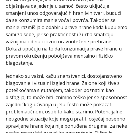
objašnjava da jedenje u samoći često uključuje
smanjeni unos odgovarajućih hranjivih tvari, budući
da se konzumira manje voća i povrća. Također se
manje razmišlja o odabiru prave hrane kada kupujemo
sami za sebe, jer se praktičnost i žurba smatraju
važnijima od nutritivno uravnotežene prehrane.
Dokazi upućuju na to da konzumacija prave hrane u
pravom okruženju poboljšava mentalno i fizičko
blagostanje.
Jednako su važni, kažu znanstvenici, dostojanstveno
blagovanje i vizualni izgled hrane. Za one koji žive s
poteškoćama s gutanjem, također poznatim kao
disfagija, to može biti iznimno teško jer se sposobnost
zajedničkog uživanja u jelu često može pokazati
problematičnom, osobito kako starimo. Potencijalne
neugodne situacije koje mogu pratiti osjećaj posebno
spravljene hrane koja nije ponuđena drugima, za neke