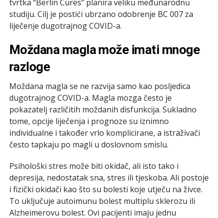
tvrtka “Berlin Cures” planira veliku međunarodnu
studiju. Cilj je postići ubrzano odobrenje BC 007 za
liječenje dugotrajnog COVID-a.
Moždana magla može imati mnoge
razloge
Moždana magla se ne razvija samo kao posljedica
dugotrajnog COVID-a. Magla mozga često je
pokazatelj različitih moždanih disfunkcija. Sukladno
tome, opcije liječenja i prognoze su iznimno
individualne i također vrlo komplicirane, a istraživači
često tapkaju po magli u doslovnom smislu.
Psihološki stres može biti okidač, ali isto tako i
depresija, nedostatak sna, stres ili tjeskoba. Ali postoje
i fizički okidači kao što su bolesti koje utječu na živce.
To uključuje autoimunu bolest multiplu sklerozu ili
Alzheimerovu bolest. Ovi pacijenti imaju jednu