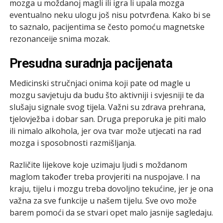
mozga u moždanoj magli ili igra li upala mozga
eventualno neku ulogu još nisu potvrđena. Kako bi se
to saznalo, pacijentima se često pomoću magnetske
rezonanceije snima mozak.
Presudna suradnja pacijenata
Medicinski stručnjaci onima koji pate od magle u
mozgu savjetuju da budu što aktivniji i svjesniji te da
slušaju signale svog tijela. Važni su zdrava prehrana,
tjelovježba i dobar san. Druga preporuka je piti malo
ili nimalo alkohola, jer ova tvar može utjecati na rad
mozga i sposobnosti razmišljanja.
Različite lijekove koje uzimaju ljudi s moždanom
maglom također treba provjeriti na nuspojave. I na
kraju, tijelu i mozgu treba dovoljno tekućine, jer je ona
važna za sve funkcije u našem tijelu. Sve ovo može
barem pomoći da se stvari opet malo jasnije sagledaju.