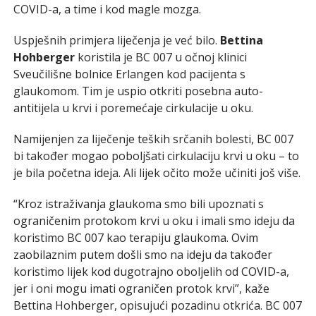
COVID-a, a time i kod magle mozga.
Uspješnih primjera liječenja je već bilo.
Bettina
Hohberger
koristila je BC 007 u očnoj klinici
Sveučilišne bolnice Erlangen kod pacijenta s
glaukomom. Tim je uspio otkriti posebna auto-
antitijela u krvi i poremećaje cirkulacije u oku.
Namijenjen za liječenje teških srčanih bolesti, BC 007
bi također mogao poboljšati cirkulaciju krvi u oku – to
je bila početna ideja. Ali lijek očito može učiniti još više.
“Kroz istraživanja glaukoma smo bili upoznati s
ograničenim protokom krvi u oku i imali smo ideju da
koristimo BC 007 kao terapiju glaukoma. Ovim
zaobilaznim putem došli smo na ideju da također
koristimo lijek kod dugotrajno oboljelih od COVID-a,
jer i oni mogu imati ograničen protok krvi”, kaže
Bettina Hohberger, opisujući pozadinu otkrića. BC 007