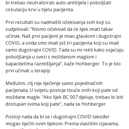
bi trebao neutralizirati auto-antitijela i poboljšati
cirkulaciju krvi u tijelu pacijenta.
Prvi rezultati su nadmašili očekivanja svih koji su
sudjelovali. “Nismo očekivali da će lijek imati takav
učinak. Naš prvi pacijent je imao glaukom i dugotrajni
COVID, a onda smo imali još tri pacijenta koji su imali
samo dugotrajni COVID. Tada su mi rekli kako osjećaju
poboljšanja u svezi s moždanom maglom i
kapacitetima razmišljanja”, kaže Hohberger. To je bio
prvi učinak u terapiji.
Međutim, cilj nije liječenje samo pojedinačnih
pacijenata. U svijetu postoje tisuće onih koji pate od
moždane magle. “Ako lijek BC 007 djeluje, trebao bi biti
dostupan svima koji pate”, nada se Hohberger.
Postoji nada da bi se i dugotrajni COVID također
mogao liječiti ovim lijekom. Prema vlastitim izjavama,