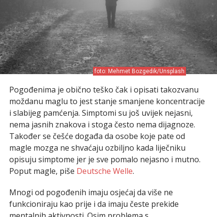
foto: Mehmet Bozgedik/Unsplash
Pogođenima je obično teško čak i opisati takozvanu
moždanu maglu to jest stanje smanjene koncentracije
i slabijeg pamćenja. Simptomi su još uvijek nejasni,
nema jasnih znakova i stoga često nema dijagnoze.
Također se češće događa da osobe koje pate od
magle mozga ne shvaćaju ozbiljno kada liječniku
opisuju simptome jer je sve pomalo nejasno i mutno.
Poput magle, piše
Deutsche Welle
.
Mnogi od pogođenih imaju osjećaj da više ne
funkcioniraju kao prije i da imaju česte prekide
mentalnih aktivnosti. Osim problema s