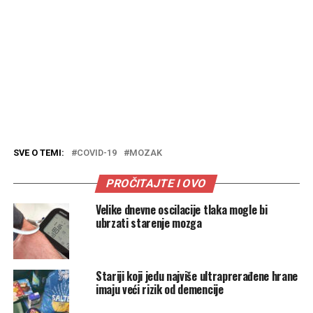
SVE O TEMI:
COVID-19
MOZAK
PROČITAJTE I OVO
Velike dnevne oscilacije tlaka mogle bi
ubrzati starenje mozga
Stariji koji jedu najviše ultraprerađene hrane
imaju veći rizik od demencije