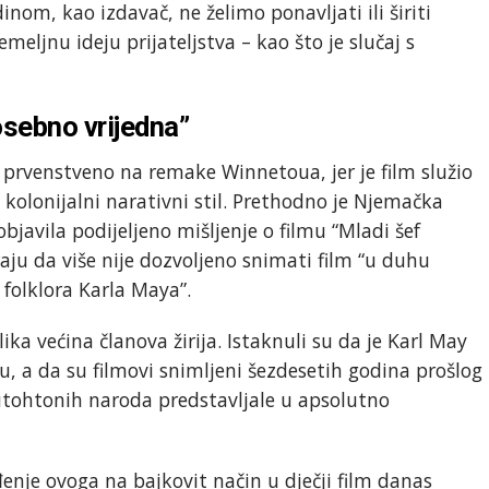
om, kao izdavač, ne želimo ponavljati ili širiti
emeljnu ideju prijateljstva – kao što je slučaj s
osebno vrijedna”
 prvenstveno na remake Winnetoua, jer je film služio
 kolonijalni narativni stil. Prethodno je Njemačka
objavila podijeljeno mišljenje o filmu “Mladi šef
aju da više nije dozvoljeno snimati film “u duhu
 folklora Karla Maya”.
ika većina članova žirija. Istaknuli su da je Karl May
tu, a da su filmovi snimljeni šezdesetih godina prošlog
t autohtonih naroda predstavljale u apsolutno
ođenje ovoga na bajkovit način u dječji film danas