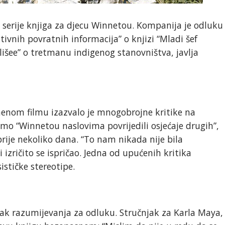
 serije knjiga za djecu Winnetou. Kompanija je odluku
ivnih povratnih informacija” o knjizi “Mladi šef
 klišee” o tretmanu indigenog stanovništva, javlja
imenom filmu izazvalo je mnogobrojne kritike na
smo “Winnetou naslovima povrijedili osjećaje drugih”,
rije nekoliko dana. “To nam nikada nije bila
 izričito se ispričao. Jedna od upućenih kritika
ističke stereotipe.
tak razumijevanja za odluku. Stručnjak za Karla Maya,