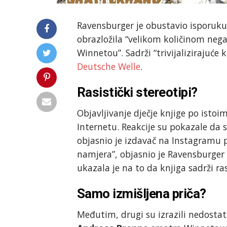
Ravensburger je obustavio isporuku
obrazložila “velikom količinom negat
Winnetou”. Sadrži “trivijalizirajuće
Deutsche Welle
.
Rasistički stereotipi?
Objavljivanje dječje knjige po isto
Internetu. Reakcije su pokazale da 
objasnio je izdavač na Instagramu p
namjera”, objasnio je Ravensburger i
ukazala je na to da knjiga sadrži ras
Samo izmišljena priča?
Međutim, drugi su izrazili nedosta