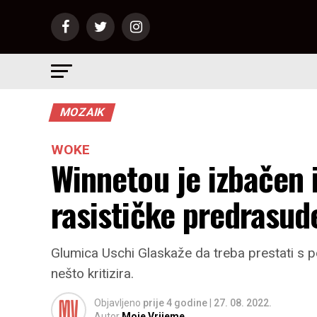
MOZAIK
WOKE
Winnetou je izbačen iz
rasističke predrasud
Glumica Uschi Glaskaže da treba prestati s 
nešto kritizira.
Objavljeno
prije 4 godine
|
27. 08. 2022.
Autor
Moje Vrijeme