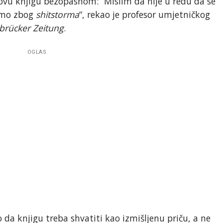
u knjigu bezopasnom: “Mislim da nije u redu da se
samo zbog
shitstorma
“, rekao je profesor umjetničkog
rücker Zeitung
.
OGLAS
 da knjigu treba shvatiti kao izmišljenu priču, a ne