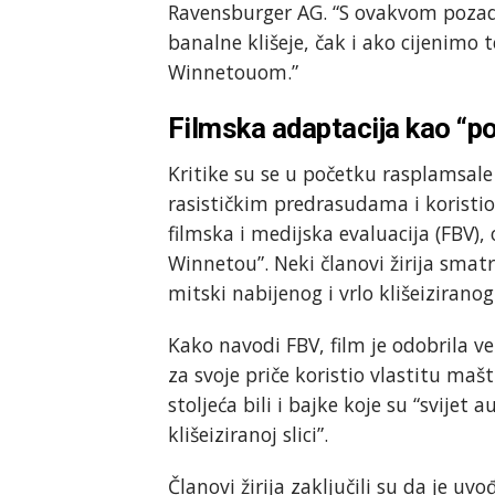
Ravensburger AG. “S ovakvom pozadin
banalne klišeje, čak i ako cijenimo t
Winnetouom.”
Filmska adaptacija kao “p
Kritike su se u početku rasplamsale
rasističkim predrasudama i koristio
filmska i medijska evaluacija (FBV), 
Winnetou”. Neki članovi žirija smatr
mitski nabijenog i vrlo klišeiziranog
Kako navodi FBV, film je odobrila vel
za svoje priče koristio vlastitu maš
stoljeća bili i bajke koje su “svije
klišeiziranoj slici”.
Članovi žirija zaključili su da je uv