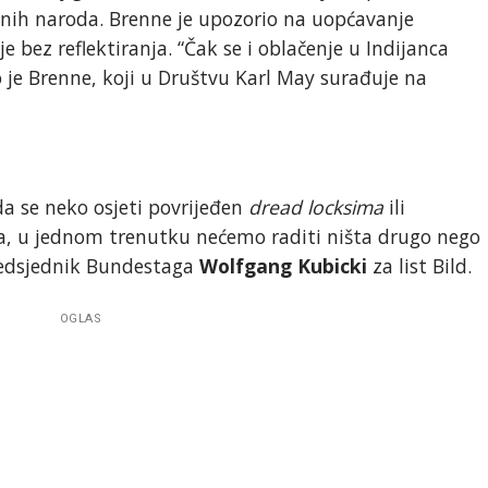
enih naroda. Brenne je upozorio na uopćavanje
e bez reflektiranja. “Čak se i oblačenje u Indijanca
 je Brenne, koji u Društvu Karl May surađuje na
a se neko osjeti povrijeđen
dread locksima
ili
ga, u jednom trenutku nećemo raditi ništa drugo nego
predsjednik Bundestaga
Wolfgang Kubicki
za list Bild.
OGLAS