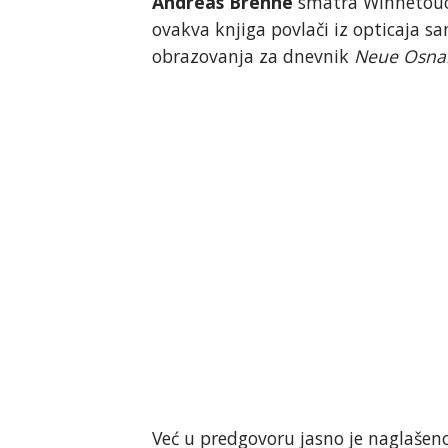
Andreas Brenne
smatra Winnetouov
ovakva knjiga povlači iz opticaja 
obrazovanja za dnevnik
Neue Osnab
Već u predgovoru jasno je naglašeno