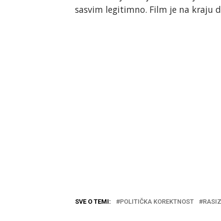
sasvim legitimno. Film je na kraju d
SVE O TEMI:
POLITIČKA KOREKTNOST
RASI