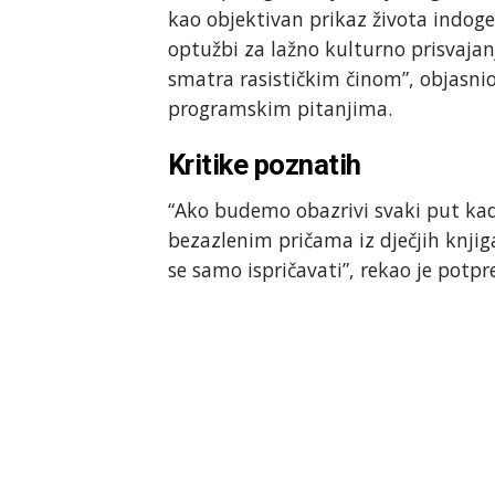
kao objektivan prikaz života indog
optužbi za lažno kulturno prisvajanj
smatra rasističkim činom”, objasnio
programskim pitanjima.
Kritike poznatih
“Ako budemo obazrivi svaki put kad
bezazlenim pričama iz dječjih knji
se samo ispričavati”, rekao je pot