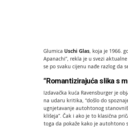
Glumica
Uschi Glas
, koja je 1966. 
Apanachi”, rekla je u svezi aktualne
se po svaku cijenu nađe razlog da se 
“Romantizirajuća slika s m
Izdavačka kuća Ravensburger je obja
na udaru kritika, “došlo do spoznaj
ugnjetavanje autohtonog stanovništ
klišeja”. Čak i ako je to klasična pr
toga da pokaže kako je autohtono s