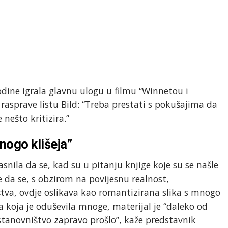
godine igrala glavnu ulogu u filmu “Winnetou i
 rasprave listu Bild: “Treba prestati s pokušajima da
nešto kritizira.”
nogo klišeja”
snila da se, kad su u pitanju knjige koje su se našle
e da se, s obzirom na povijesnu realnost,
va, ovdje oslikava kao romantizirana slika s mnogo
iča koja je oduševila mnoge, materijal je “daleko od
tanovništvo zapravo prošlo”, kaže predstavnik