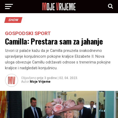
SHOW
GOSPODSKI SPORT
Camilla: Prestara sam za jahanje
Izvori iz palače kažu da je Camilla preuzela svakodnevno
upravljanje konjušnicom pokojne kraljice Elizabete II. Nova
uloga obvezuje Camillu održavati odnose s trenerima pokojne
kraljice i nadgledati konjušnicu.
Objavljeno
prije 3 godine
|
02. 04. 2023.
Autor
Moje Vrijeme