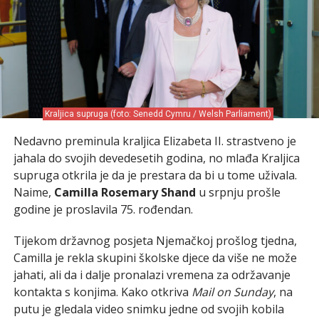
Kraljica supruga (foto: Senedd Cymru / Welsh Parliament)
Nedavno preminula kraljica Elizabeta II. strastveno je
jahala do svojih devedesetih godina, no mlađa Kraljica
supruga otkrila je da je prestara da bi u tome uživala.
Naime,
Camilla Rosemary Shand
u srpnju prošle
godine je proslavila 75. rođendan.
Tijekom državnog posjeta Njemačkoj prošlog tjedna,
Camilla je rekla skupini školske djece da više ne može
jahati, ali da i dalje pronalazi vremena za održavanje
kontakta s konjima. Kako otkriva
Mail on Sunday
, na
putu je gledala video snimku jedne od svojih kobila