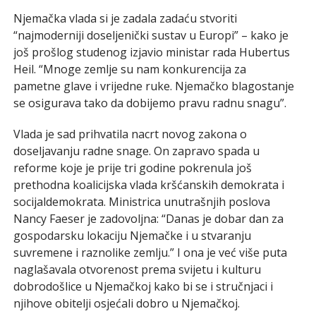
Njemačka vlada si je zadala zadaću stvoriti
“najmoderniji doseljenički sustav u Europi” – kako je
još prošlog studenog izjavio ministar rada Hubertus
Heil. “Mnoge zemlje su nam konkurencija za
pametne glave i vrijedne ruke. Njemačko blagostanje
se osigurava tako da dobijemo pravu radnu snagu”.
Vlada je sad prihvatila nacrt novog zakona o
doseljavanju radne snage. On zapravo spada u
reforme koje je prije tri godine pokrenula još
prethodna koalicijska vlada kršćanskih demokrata i
socijaldemokrata. Ministrica unutrašnjih poslova
Nancy Faeser je zadovoljna: “Danas je dobar dan za
gospodarsku lokaciju Njemačke i u stvaranju
suvremene i raznolike zemlju.” I ona je već više puta
naglašavala otvorenost prema svijetu i kulturu
dobrodošlice u Njemačkoj kako bi se i stručnjaci i
njihove obitelji osjećali dobro u Njemačkoj.