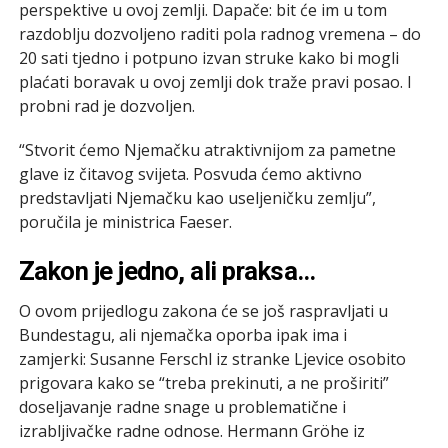
perspektive u ovoj zemlji. Dapače: bit će im u tom
razdoblju dozvoljeno raditi pola radnog vremena – do
20 sati tjedno i potpuno izvan struke kako bi mogli
plaćati boravak u ovoj zemlji dok traže pravi posao. I
probni rad je dozvoljen.
“Stvorit ćemo Njemačku atraktivnijom za pametne
glave iz čitavog svijeta. Posvuda ćemo aktivno
predstavljati Njemačku kao useljeničku zemlju”,
poručila je ministrica Faeser.
Zakon je jedno, ali praksa…
O ovom prijedlogu zakona će se još raspravljati u
Bundestagu, ali njemačka oporba ipak ima i
zamjerki: Susanne Ferschl iz stranke Ljevice osobito
prigovara kako se “treba prekinuti, a ne proširiti”
doseljavanje radne snage u problematične i
izrabljivačke radne odnose. Hermann Gröhe iz