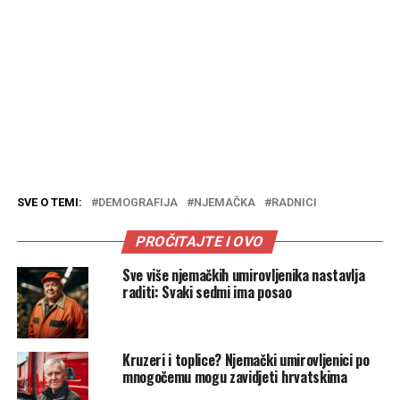
SVE O TEMI:
DEMOGRAFIJA
NJEMAČKA
RADNICI
PROČITAJTE I OVO
Sve više njemačkih umirovljenika nastavlja
raditi: Svaki sedmi ima posao
Kruzeri i toplice? Njemački umirovljenici po
mnogočemu mogu zavidjeti hrvatskima