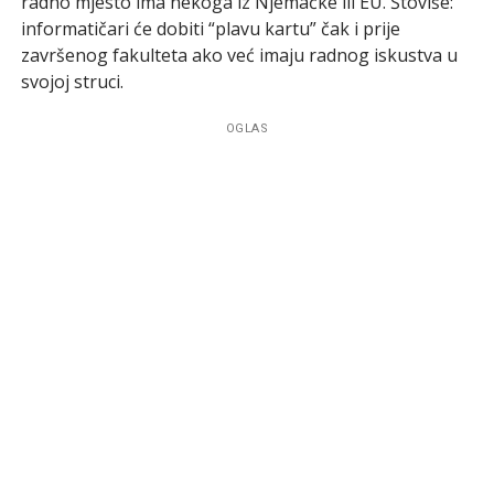
radno mjesto ima nekoga iz Njemačke ili EU. Štoviše:
informatičari će dobiti “plavu kartu” čak i prije
završenog fakulteta ako već imaju radnog iskustva u
svojoj struci.
OGLAS