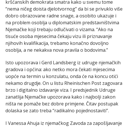
kršćanskih demokrata smatra kako u svemu tome
“nema ničeg doista djelotvornog” da bi se privuklo više
dobro obrazovane radne snage, a osobito ukazuje i
na problem osoblja u diplomatskim predstavništvima
Njemačke koji trebaju odlučivati o vizama. “Ako na
tisuće osoba mjesecima čekaju vizu ili priznavanje
njihovih kvalifikacija, trebamo konačno dovoljno
osoblja, a ne nekakva nova pravila o bodovima.”
Isto upozorava i Gerd Landsberg iz udruge njemačkih
gradova i općina: ako netko mora čekati mjesecima
uopće na termin u konzulatu, onda će na koncu otići
nekamo drugdje. On u listu Rheinischen Post zagovara
brzo i digitalno izdavanje viza. I predsjednik Udruge
zanatlija Njemačke upozorava kako i najbolji zakon
ništa ne pomaže bez dobre primjene. Čitav postupak
dolaska se zato treba “radikalno pojednostaviti”.
I Vanessa Ahuja iz njemačkog Zavoda za zapošljavanje