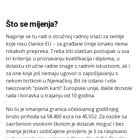
Što se mijenja?
Najprije se tu radi o stručnoj radnoj snazi za zemlje
koje nisu članice EU – za građane Unije ionako nema
nikakvih prepreka. Treba biti olakšan postupak u sva
tri kriterija: u priznavanju kvalifikacija i diploma, u
dolasku stručne radne snage s radnim iskustvom, ali i
za one koje još nemaju ugovor o zapošljavanju s
nekom tvrtkom u Njemačkoj. Bit će izdano i više
takozvanih “plavih karti” Europske unije, dakle dozvole
rada i boravka u trajanju od 10 godina.
No tu je smanjena granica očekivanog godišnjeg
bruto-prihoda sa 58.400 eura na 45.552. Za osobe sa
završenom visokom školom je dolazak moguć i bez
znanja jezika i uobičajene provjere, je li za raspisano