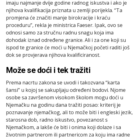
imaju najmanje dvije godine radnog iskustva i ako je
njihova kvalifikacija priznata u zemlji porijekla. “Ta
promjena će značiti manje birokracije i kraću
proceduru”, rekla je ministrica Faeser. Ipak, ovo se
odnosi samo za stručnu radnu snagu koja ima
dohodak iznad određene granice. Ali i za one koji su
ispod te granice će moći u Njemačkoj početi raditi još
dok se provjerava njihova kvalificiranost.
Može se doći i tek tražiti
Prema nacrtu zakona se uvodi i takozvana “karta
šansi” u kojoj se sakupljaju određeni bodovi. Njome
osobe sa završenom visokom školom mogu doći u
Njemačku na godinu dana tražiti posao: kriterij je
poznavanje njemačkog, ali to može biti i engleski jezik,
starosna dob, radno iskustvo, povezanost s
Njemačkom, a lakše će biti i onima koji dolaze i sa
životnim partnerom ili partnericom za koju ima radne