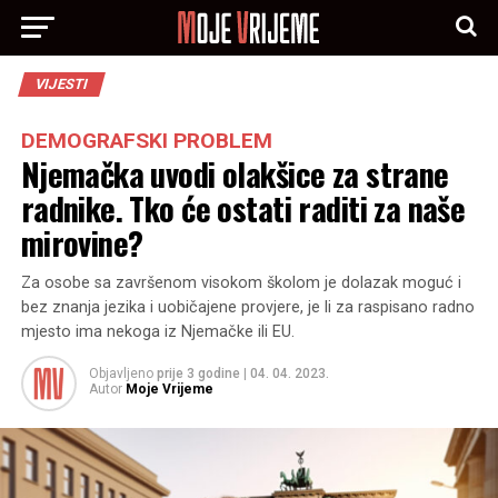
VIJESTI
DEMOGRAFSKI PROBLEM
Njemačka uvodi olakšice za strane
radnike. Tko će ostati raditi za naše
mirovine?
Za osobe sa završenom visokom školom je dolazak moguć i
bez znanja jezika i uobičajene provjere, je li za raspisano radno
mjesto ima nekoga iz Njemačke ili EU.
Objavljeno
prije 3 godine
|
04. 04. 2023.
Autor
Moje Vrijeme