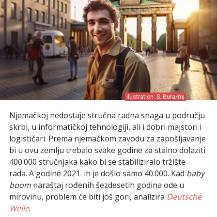
ilustration: S. Bura/mj
Njemačkoj nedostaje stručna radna snaga u području
skrbi, u informatičkoj tehnologiji, ali i dobri majstori i
logističari. Prema njemačkom zavodu za zapošljavanje
bi u ovu zemlju trebalo svake godine za stalno dolaziti
400.000 stručnjaka kako bi se stabiliziralo tržište
rada. A godine 2021. ih je došlo samo 40.000. Kad
baby
boom
naraštaj rođenih šezdesetih godina ode u
mirovinu, problem će biti još gori, analizira
Deutsche
Welle
.