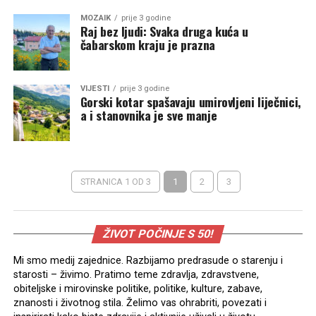
MOZAIK
prije 3 godine
Raj bez ljudi: Svaka druga kuća u
čabarskom kraju je prazna
VIJESTI
prije 3 godine
Gorski kotar spašavaju umirovljeni liječnici,
a i stanovnika je sve manje
STRANICA 1 OD 3
1
2
3
ŽIVOT POČINJE S 50!
Mi smo medij zajednice. Razbijamo predrasude o starenju i
starosti – živimo. Pratimo teme zdravlja, zdravstvene,
obiteljske i mirovinske politike, politike, kulture, zabave,
znanosti i životnog stila. Želimo vas ohrabriti, povezati i