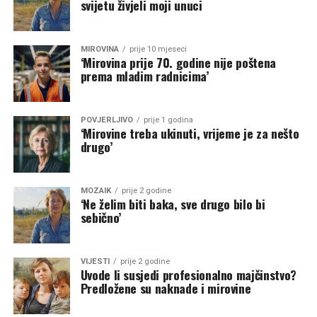
svijetu živjeli moji unuci
MIROVINA
prije 10 mjeseci
‘Mirovina prije 70. godine nije poštena
prema mladim radnicima’
POVJERLJIVO
prije 1 godina
‘Mirovine treba ukinuti, vrijeme je za nešto
drugo’
MOZAIK
prije 2 godine
‘Ne želim biti baka, sve drugo bilo bi
sebično’
VIJESTI
prije 2 godine
Uvode li susjedi profesionalno majčinstvo?
Predložene su naknade i mirovine