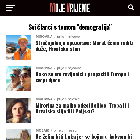
Svi članci s temom "demografija"
MIROVINA
prije 1 mjesec
Stručnjakinja upozorava: Morat ćemo raditi
duže, Hrvatska stari
MIROVINA
prije 2 mjeseca
Kako su umirovljenici upropastili Europu i
svoju djecu
MIROVINA
prije 5 mjeseci
Mirovina za majke odgojiteljice: Treba li i
Hrvatska slijediti Poljsku?
MOZAIK
prije 8 mjeseci
Ne želim biti baka jer se bojim u kakvom bi