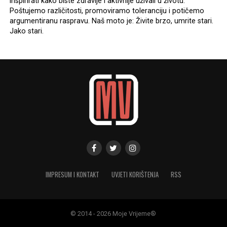
inspirirati kako biste zdravije i aktivnije uživali u životu.
Poštujemo različitosti, promoviramo toleranciju i potičemo
argumentiranu raspravu. Naš moto je: Živite brzo, umrite stari.
Jako stari.
IMPRESUM I KONTAKT
UVJETI KORIŠTENJA
RSS
© 2014 - 2026 Moje Vrijeme®