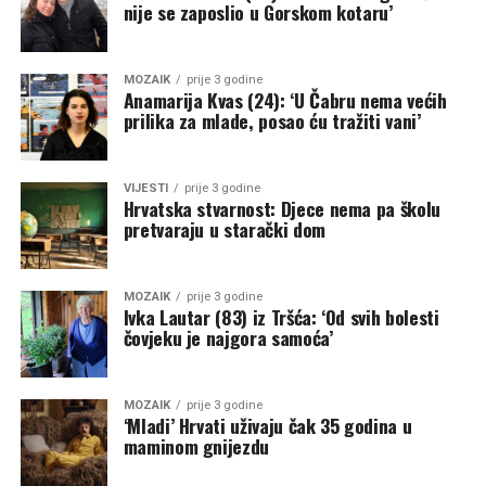
nije se zaposlio u Gorskom kotaru’
MOZAIK
prije 3 godine
Anamarija Kvas (24): ‘U Čabru nema većih
prilika za mlade, posao ću tražiti vani’
VIJESTI
prije 3 godine
Hrvatska stvarnost: Djece nema pa školu
pretvaraju u starački dom
MOZAIK
prije 3 godine
Ivka Lautar (83) iz Tršća: ‘Od svih bolesti
čovjeku je najgora samoća’
MOZAIK
prije 3 godine
‘Mladi’ Hrvati uživaju čak 35 godina u
maminom gnijezdu