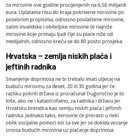
za mirovine ove godine procijenjenih na 6,56 milijardi
eura. Uplatama nisu do kraja pokrivene mirovine po
posebnim propisima, odnosno povlaštene mirovine,
zatim invalidske i obiteljske mirovine te najniže
mirovine koje primaju ljudi čije su plaće niže od
medijalnih, odnosno kreću se do 80 posto prosjeka.
Hrvatska – zemlja niskih plaća i
jeftinih radnika
Smanjenje doprinosa ne bi trebalo imati utjecaj na
buduću mirovinu za deset, 20 ili 30 godina jer će
razliku pokriti država iz proračuna! Dugoročno je to
loše, ako ne i katastrofalno, za radnika i državu jer
Hrvatsku brendira kao zemlju niskih plaća i jeftinih
radnika. Jednako tako, mirovine će prerasti u neki
oblik socijalne pomoći isti za sve jer se dokida vezanje
iznosa budućih mirovina uz plaćanje doprinosa.