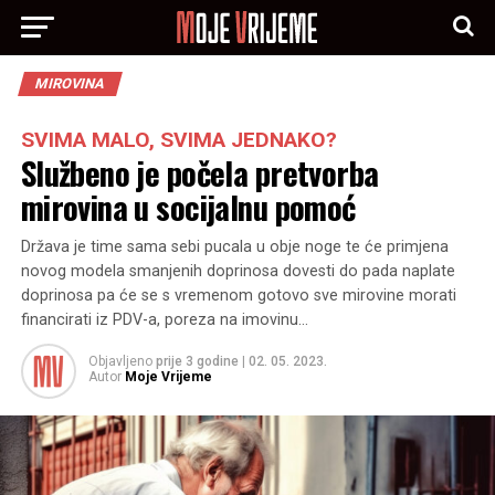
MIROVINA
SVIMA MALO, SVIMA JEDNAKO?
Službeno je počela pretvorba
mirovina u socijalnu pomoć
Država je time sama sebi pucala u obje noge te će primjena
novog modela smanjenih doprinosa dovesti do pada naplate
doprinosa pa će se s vremenom gotovo sve mirovine morati
financirati iz PDV-a, poreza na imovinu…
Objavljeno
prije 3 godine
|
02. 05. 2023.
Autor
Moje Vrijeme