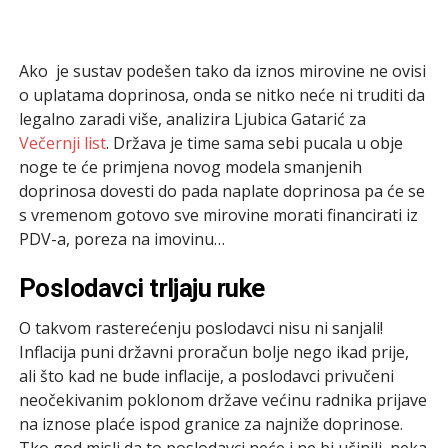
Ako je sustav podešen tako da iznos mirovine ne ovisi
o uplatama doprinosa, onda se nitko neće ni truditi da
legalno zaradi više, analizira Ljubica Gatarić za
Večernji list
. Država je time sama sebi pucala u obje
noge te će primjena novog modela smanjenih
doprinosa dovesti do pada naplate doprinosa pa će se
s vremenom gotovo sve mirovine morati financirati iz
PDV-a, poreza na imovinu…
Poslodavci trljaju ruke
O takvom rasterećenju poslodavci nisu ni sanjali!
Inflacija puni državni proračun bolje nego ikad prije,
ali što kad ne bude inflacije, a poslodavci privučeni
neočekivanim poklonom države većinu radnika prijave
na iznose plaće ispod granice za najniže doprinose.
Tko god misli da to poslodavci neće i ne bi učinili, neka