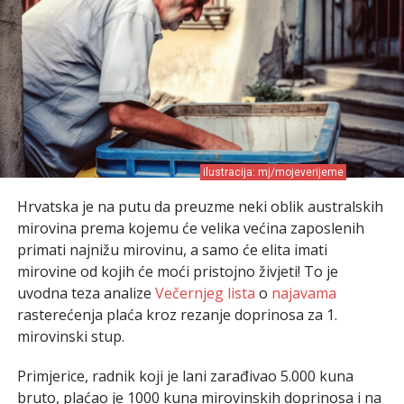
ilustracija: mj/mojeverijeme
Hrvatska je na putu da preuzme neki oblik australskih
mirovina prema kojemu će velika većina zaposlenih
primati najnižu mirovinu, a samo će elita imati
mirovine od kojih će moći pristojno živjeti! To je
uvodna teza analize
Večernjeg lista
o
najavama
rasterećenja plaća kroz rezanje doprinosa za 1.
mirovinski stup.
Primjerice, radnik koji je lani zarađivao 5.000 kuna
bruto, plaćao je 1000 kuna mirovinskih doprinosa i na