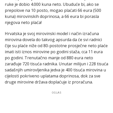
ruke je dobio 4.000 kuna neto. Ubuduće bi, ako se
prepolove na 10 posto, mogao plaćati 66 eura (500
kuna) mirovinskih doprinosa, a 66 eura bi porasla
njegova neto plaća!
Hrvatska je svoj mirovinski model i način izračuna
mirovina dovela do takvog apsurda da će svi radnici
čije su plaće niže od 80-postotne prosječne neto plaće
imati isti iznos mirovine po godini staža, cca 11 eura
po godini. Trenutačno manje od 880 eura neto
zarađuje 720 tisuća radnika. Unutar milijun i 228 tisuća
sadašnjih umirovljenika jedva je 400 tisuća mirovina u
cijelosti pokriveno uplatama doprinosa, dok za sve
druge mirovine država doplaćuje iz proračuna.
OGLAS