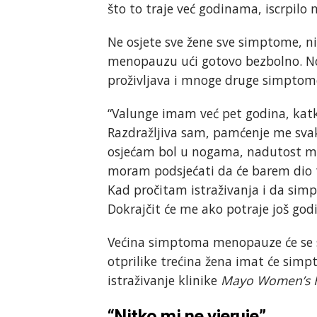
što to traje već godinama, iscrpilo
Ne osjete sve žene sve simptome, nit
menopauzu ući gotovo bezbolno. No
proživljava i mnoge druge simptom
“Valunge imam već pet godina, kat
Razdražljiva sam, pamćenje me sva
osjećam bol u nogama, nadutost me 
moram podsjećati da će barem dio 
Kad pročitam istraživanja i da simpt
Dokrajčit će me ako potraje još godi
Većina simptoma menopauze će se s
otprilike trećina žena imat će simpt
istraživanje klinike
Mayo Women’s 
“Nitko mi ne vjeruje”