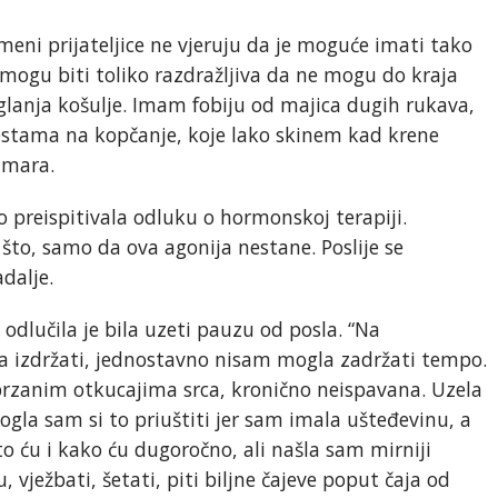
meni prijateljice ne vjeruju da je moguće imati tako
 mogu biti toliko razdražljiva da ne mogu do kraja
glanja košulje. Imam fobiju od majica dugih rukava,
estama na kopčanje, koje lako skinem kad krene
amara.
o preispitivala odluku o hormonskoj terapiji.
što, samo da ova agonija nestane. Poslije se
dalje.
lučila je bila uzeti pauzu od posla. “Na
 izdržati, jednostavno nisam mogla zadržati tempo.
rzanim otkucajima srca, kronično neispavana. Uzela
la sam si to priuštiti jer sam imala ušteđevinu, a
to ću i kako ću dugoročno, ali našla sam mirniji
 vježbati, šetati, piti biljne čajeve poput čaja od