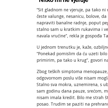
“Sit gladnom ne vjeruje, pa tako ni 
česte valunge, nesanicu, bolove, da
napraviti banalne radnje, poput pe
stalno sam u kratkim rukavima i v
navala vrućine”, rekla je gospođa T
U jednom trenutku je, kaže, ozbiljn
“Ponekad pomislim da ću uzeti bilo 
primirim, pa tako u krug”, govori na
Zbog teških simptoma menopauze, od
odgovornom poslu više nisam mogla
Stalno sva mokra, uznemirena, s ub
sam godinu dana pauze, srećom, mog
nisam imala kredit. Bilo me strah š
posao. Trudim se paziti na prehranu,