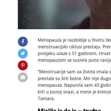
Menopauza je razdoblje u životu žen
menstruacijski ciklusi prestaju. Pr
prosjeku ulaze s 51 godinom, Hrvat
menopauzom se susrela puno ranije
“Menstruacije sam za života imala 
prestale su biti bolne. Mir nije dugo
menopauza. Napunila sam 43 godin
biti u punoj snazi, a mene je krenu
Tamara.
Mislila je da je – trudna