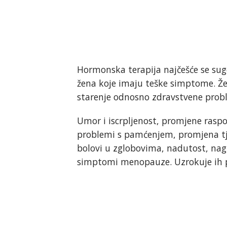
Hormonska terapija najčešće se sug
žena koje imaju teške simptome. Žen
starenje odnosno zdravstvene prob
Umor i iscrpljenost, promjene raspol
problemi s pamćenjem, promjena tje
bolovi u zglobovima, nadutost, nagl
simptomi menopauze. Uzrokuje ih 