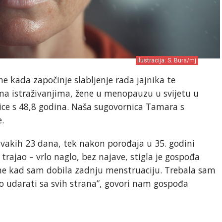
ilustracija: S. Bura/mj
e kada započinje slabljenje rada jajnika te
ema istraživanjima, žene u menopauzu u svijetu u
ice s 48,8 godina. Naša sugovornica Tamara s
.
svakih 23 dana, tek nakon porođaja u 35. godini
 trajao – vrlo naglo, bez najave, stigla je gospođa
e kad sam dobila zadnju menstruaciju. Trebala sam
lo udarati sa svih strana”, govori nam gospođa