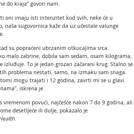
 me do kraja” govori nam.
i oni imaju isti intenzitet kod svih, neke će u
, naša sugovornica kaže da uz učestale valunge
e.
kad su popraćeni ubrzanim otkucajima srca.
ko malo zabrine, dobila sam sedam, osam kilograma,
izluđuje. To je jedan grozan začarani krug. Stalno se
tih problema nestati, samo, na izmaku sam snaga.
omi mogu trajati i 12 godina, zavrti mi se u glavi.
nama”, iskrena je.
 vremenom povući, najčešće nakon 7 do 9 godina, ali
ome desetljeće ili dulje, pokazalo je
Health
.