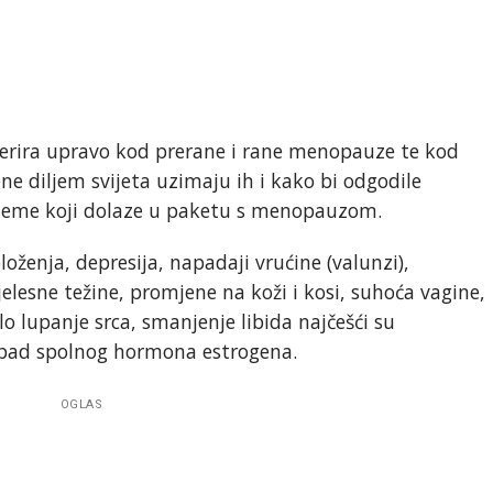
erira upravo kod prerane i rane menopauze te kod
e diljem svijeta uzimaju ih i kako bi odgodile
leme koji dolaze u paketu s menopauzom.
oženja, depresija, napadaji vrućine (valunzi),
lesne težine, promjene na koži i kosi, suhoća vagine,
o lupanje srca, smanjenje libida najčešći su
pad spolnog hormona estrogena.
OGLAS