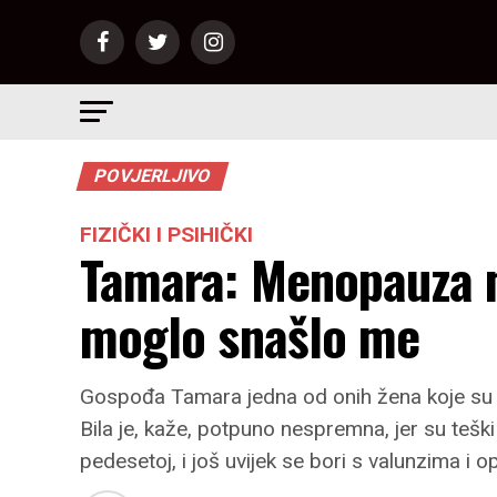
POVJERLJIVO
FIZIČKI I PSIHIČKI
Tamara: Menopauza me
moglo snašlo me
Gospođa Tamara jedna od onih žena koje su pr
Bila je, kaže, potpuno nespremna, jer su tešk
pedesetoj, i još uvijek se bori s valunzima i o