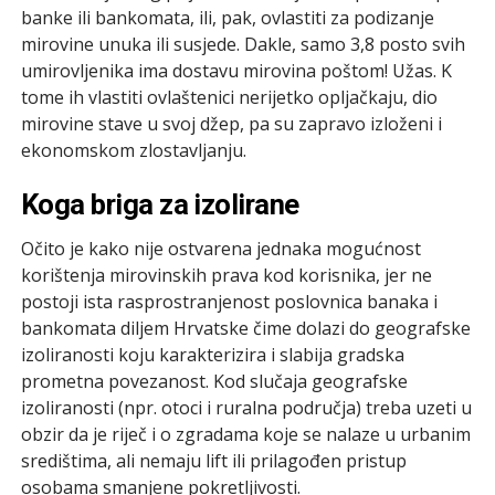
banke ili bankomata, ili, pak, ovlastiti za podizanje
mirovine unuka ili susjede. Dakle, samo 3,8 posto svih
umirovljenika ima dostavu mirovina poštom! Užas. K
tome ih vlastiti ovlaštenici nerijetko opljačkaju, dio
mirovine stave u svoj džep, pa su zapravo izloženi i
ekonomskom zlostavljanju.
Koga briga za izolirane
Očito je kako nije ostvarena jednaka mogućnost
korištenja mirovinskih prava kod korisnika, jer ne
postoji ista rasprostranjenost poslovnica banaka i
bankomata diljem Hrvatske čime dolazi do geografske
izoliranosti koju karakterizira i slabija gradska
prometna povezanost. Kod slučaja geografske
izoliranosti (npr. otoci i ruralna područja) treba uzeti u
obzir da je riječ i o zgradama koje se nalaze u urbanim
središtima, ali nemaju lift ili prilagođen pristup
osobama smanjene pokretljivosti.