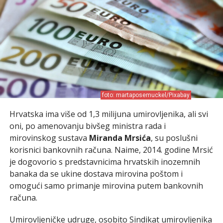
foto: martaposemuckel/Pixabay
Hrvatska ima više od 1,3 milijuna umirovljenika, ali svi
oni, po amenovanju bivšeg ministra rada i
mirovinskog sustava
Miranda Mrsića
, su poslušni
korisnici bankovnih računa. Naime, 2014. godine Mrsić
je dogovorio s predstavnicima hrvatskih inozemnih
banaka da se ukine dostava mirovina poštom i
omogući samo primanje mirovina putem bankovnih
računa.
Umirovljeničke udruge, osobito Sindikat umirovljenika