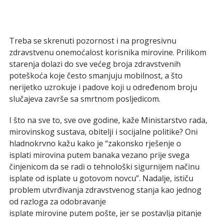
Treba se skrenuti pozornost i na progresivnu
zdravstvenu onemoćalost korisnika mirovine. Prilikom
starenja dolazi do sve većeg broja zdravstvenih
poteškoća koje često smanjuju mobilnost, a što
nerijetko uzrokuje i padove koji u određenom broju
slučajeva završe sa smrtnom posljedicom.
I što na sve to, sve ove godine, kaže Ministarstvo rada,
mirovinskog sustava, obitelji i socijalne politike? Oni
hladnokrvno kažu kako je “zakonsko rješenje o
isplati mirovina putem banaka vezano prije svega
činjenicom da se radi o tehnološki sigurnijem načinu
isplate od isplate u gotovom novcu”. Nadalje, ističu
problem utvrđivanja zdravstvenog stanja kao jednog
od razloga za odobravanje
isplate mirovine putem pošte, jer se postavlja pitanje