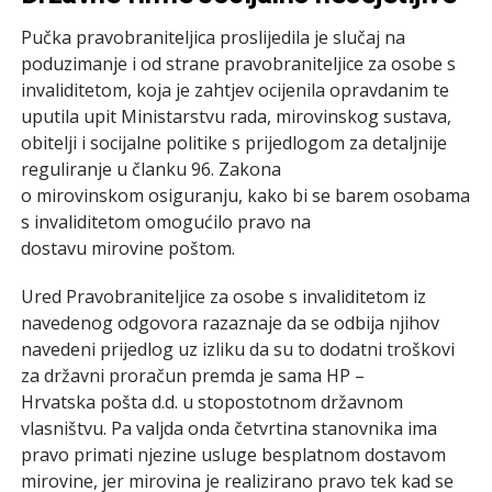
Pučka pravobraniteljica proslijedila je slučaj na
poduzimanje i od strane pravobraniteljice za osobe s
invaliditetom, koja je zahtjev ocijenila opravdanim te
uputila upit Ministarstvu rada, mirovinskog sustava,
obitelji i socijalne politike s prijedlogom za detaljnije
reguliranje u članku 96. Zakona
o mirovinskom osiguranju, kako bi se barem osobama
s invaliditetom omogućilo pravo na
dostavu mirovine poštom.
Ured Pravobraniteljice za osobe s invaliditetom iz
navedenog odgovora razaznaje da se odbija njihov
navedeni prijedlog uz izliku da su to dodatni troškovi
za državni proračun premda je sama HP –
Hrvatska pošta d.d. u stopostotnom državnom
vlasništvu. Pa valjda onda četvrtina stanovnika ima
pravo primati njezine usluge besplatnom dostavom
mirovine, jer mirovina je realizirano pravo tek kad se