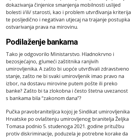
dokazivanja činjenice smanjenja mobilnosti uslijed
bolesti i/ili/ starosti, kao i problem utvrđivanja kriterija
te posljedično i negativan utjecaj na trajanje postupka
ostvarivanja prava na mirovinu.
Podilaženje bankama
Tako je odgovorilo Ministarstvo. Hladnokrvno i
bezosjećajno, glumeći zaštitnika ranjivih
umirovljenika. A zašto bi uopće utvrđivali zdravstveno
stanje, zašto ne bi svaki umirovljenik imao pravo na
izbor, na dostavu mirovine putem pošte ili preko
banke? Zašto bi ta zlokobna i često štetna uvezanost
s bankama bila “zakonom dana”?
Pučka pravobraniteljica kojoj je Sindikat umirovljenika
Hrvatske po ovlaštenju umirovljenog branitelja Željka
Tomasa podnio 5. studenoga 2021. godine pritužbu
protiv diskriminacije, poduzela je potrebne korake da