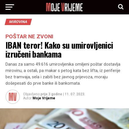
MIROVINA
POŠTAR NE ZVONI
IBAN teror! Kako su umirovljenici
izručeni bankama
Danas za samo 49.616 umirovljenika omiljeni poštar dostavlja
mirovinu, a ostali, pa makar s petog kata bez lifta, iz periferije
bez tramvaja, sela i zabiti bez javnog prijevoza, moraju
došepesati do prve banke ili bankomata.
Objavljeno
prije 3 godine
|
11. 07. 2023.
Autor
Moje Vrijeme