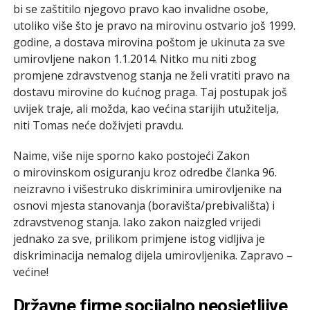
bi se zaštitilo njegovo pravo kao invalidne osobe,
utoliko više što je pravo na mirovinu ostvario još 1999.
godine, a dostava mirovina poštom je ukinuta za sve
umirovljene nakon 1.1.2014. Nitko mu niti zbog
promjene zdravstvenog stanja ne želi vratiti pravo na
dostavu mirovine do kućnog praga. Taj postupak još
uvijek traje, ali možda, kao većina starijih utužitelja,
niti Tomas neće doživjeti pravdu.
Naime, više nije sporno kako postojeći Zakon
o mirovinskom osiguranju kroz odredbe članka 96.
neizravno i višestruko diskriminira umirovljenike na
osnovi mjesta stanovanja (boravišta/prebivališta) i
zdravstvenog stanja. Iako zakon naizgled vrijedi
jednako za sve, prilikom primjene istog vidljiva je
diskriminacija nemalog dijela umirovljenika. Zapravo –
većine!
Državne firme socijalno neosjetljive