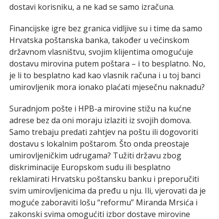
dostavi korisniku, a ne kad se samo izračuna.
Financijske igre bez granica vidljive su i time da samo
Hrvatska poštanska banka, također u većinskom
državnom vlasništvu, svojim klijentima omogućuje
dostavu mirovina putem poštara – i to besplatno. No,
je li to besplatno kad kao vlasnik računa i u toj banci
umirovljenik mora ionako plaćati mjesečnu naknadu?
Suradnjom pošte i HPB-a mirovine stižu na kućne
adrese bez da oni moraju izlaziti iz svojih domova.
Samo trebaju predati zahtjev na poštu ili dogovoriti
dostavu s lokalnim poštarom. Što onda preostaje
umirovljeničkim udrugama? Tužiti državu zbog
diskriminacije Europskom sudu ili besplatno
reklamirati Hrvatsku poštansku banku i preporučiti
svim umirovljenicima da pređu u nju. Ili, vjerovati da je
moguće zaboraviti lošu “reformu” Miranda Mrsića i
zakonski svima omogućiti izbor dostave mirovine