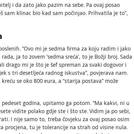
bitelj i da zato jako pazim na sebe. Pa ovaj posao
oš sam klinac bio kad sam počinjao. Prihvatila je to”,
a
aposlenih. “Ovo mi je sedma firma za koju radim i jako
ada, ja to zovem ‘sedma sreća’, to je Božji broj. Sada
i drago mi je što je šef spreman za svaki dogovor i
jek s tri desetljeća radnog iskustva”, povjerava nam.
kreću se oko 800 eura, a “starija postava” može
5 ili pedeset godina, upitamo ga potom. “Ma kakvi, ni u
ete vidite polako gdje ste i što ste. Vidim ja po sebi,
verati. I nije samo to, treba čovjeku za ovaj posao osim
a procjena, tu je tolerancije na strah od visine nula.