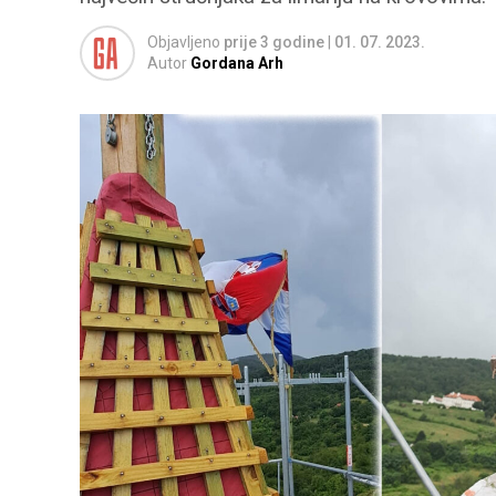
Objavljeno
prije 3 godine
|
01. 07. 2023.
Autor
Gordana Arh