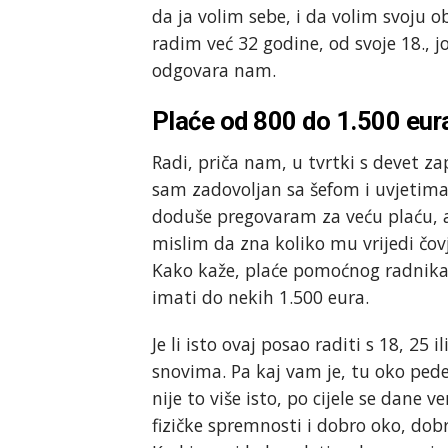
da ja volim sebe, i da volim svoju o
radim već 32 godine, od svoje 18., j
odgovara nam.
Plaće od 800 do 1.500 eur
Radi, priča nam, u tvrtki s devet z
sam zadovoljan sa šefom i uvjetima r
doduše pregovaram za veću plaću, al
mislim da zna koliko mu vrijedi čov
Kako kaže, plaće pomoćnog radnika 
imati do nekih 1.500 eura.
Je li isto ovaj posao raditi s 18, 2
snovima. Pa kaj vam je, tu oko pedes
nije to više isto, po cijele se dane 
fizičke spremnosti i dobro oko, dobr