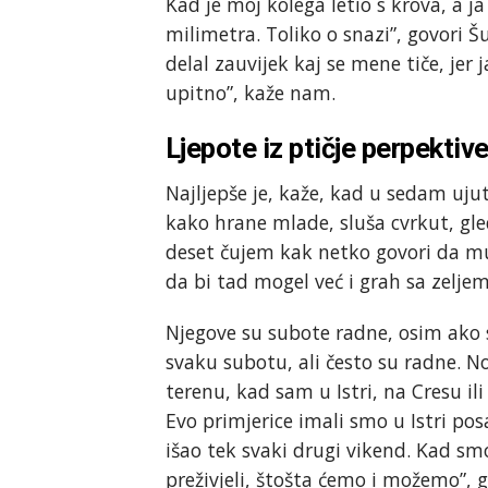
Kad je moj kolega letio s krova, a j
milimetra. Toliko o snazi”, govori Šu
delal zauvijek kaj se mene tiče, jer 
upitno”, kaže nam.
Ljepote iz ptičje perpektiv
Najljepše je, kaže, kad u sedam uj
kako hrane mlade, sluša cvrkut, gled
deset čujem kak netko govori da mu
da bi tad mogel već i grah sa zeljem
Njegove su subote radne, osim ako 
svaku subotu, ali često su radne. N
terenu, kad sam u Istri, na Cresu il
Evo primjerice imali smo u Istri pos
išao tek svaki drugi vikend. Kad smo
preživjeli, štošta ćemo i možemo”, 