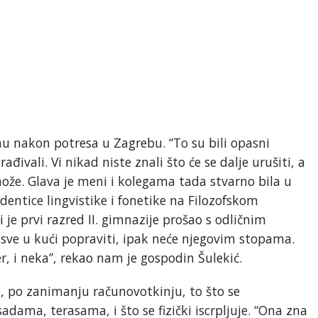
nu nakon potresa u Zagrebu. “To su bili opasni
ivali. Vi nikad niste znali što će se dalje urušiti, a
može. Glava je meni i kolegama tada stvarno bila u
udentice lingvistike i fonetike na Filozofskom
i je prvi razred II. gimnazije prošao s odličnim
 sve u kući popraviti, ipak neće njegovim stopama.
r, i neka”, rekao nam je gospodin Šulekić.
 po zanimanju računovotkinju, to što se
dama, terasama, i što se fizički iscrpljuje. “Ona zna