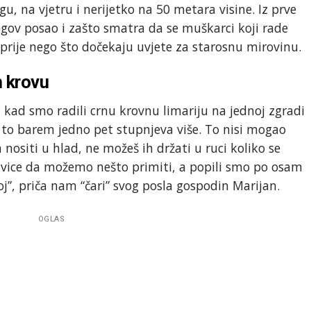
gu, na vjetru i nerijetko na 50 metara visine. Iz prve
egov posao i zašto smatra da se muškarci koji rade
i prije nego što dočekaju uvjete za starosnu mirovinu.
 krovu
u kad smo radili crnu krovnu limariju na jednoj zgradi
to barem jedno pet stupnjeva više. To nisi mogao
 nositi u hlad, ne možeš ih držati u ruci koliko se
kavice da možemo nešto primiti, a popili smo po osam
noj”, priča nam “čari” svog posla gospodin Marijan.
OGLAS