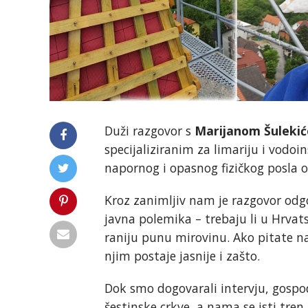
Duži razgovor s
Marijanom Šuleki
specijaliziranim za limariju i vodoi
napornog i opasnog fizičkog posla o
Kroz zanimljiv nam je razgovor odg
javna polemika – trebaju li u Hrvat
raniju punu mirovinu. Ako pitate n
njim postaje jasnije i zašto.
Dok smo dogovarali intervju, gospo
šestinske crkve, a nama se isti tren z