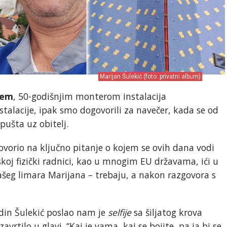
Marijan Šulekić (foto: privatni album)
ćem
, 50-godišnjim monterom instalacija
nstalacije, ipak smo dogovorili za navečer, kada se od
pušta uz obitelj.
ovorio na ključno pitanje o kojem se ovih dana vodi
skoj fizički radnici, kao u mnogim EU državama, ići u
ašeg limara Marijana – trebaju, a nakon razgovora s
din Šulekić poslao nam je
selfije
sa šiljatog krova
avrtilo u glavi. “Kaj je vama, kaj se bojite, pa ja bi se