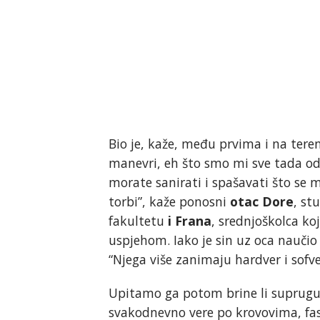
Bio je, kaže, među prvima i na tere
manevri, eh što smo mi sve tada odrađ
morate sanirati i spašavati što se 
torbi”, kaže ponosni
otac Dore
, st
fakultetu
i Frana
, srednjoškolca koj
uspjehom. Iako je sin uz oca naučio
“Njega više zanimaju hardver i sofve
Upitamo ga potom brine li suprugu,
svakodnevno vere po krovovima, fasa