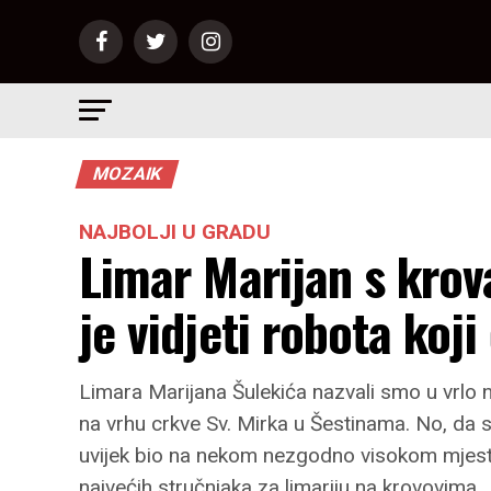
MOZAIK
NAJBOLJI U GRADU
Limar Marijan s krov
je vidjeti robota koj
Limara Marijana Šulekića nazvali smo u vrlo 
na vrhu crkve Sv. Mirka u Šestinama. No, da 
uvijek bio na nekom nezgodno visokom mjestu
najvećih stručnjaka za limariju na krovovima.