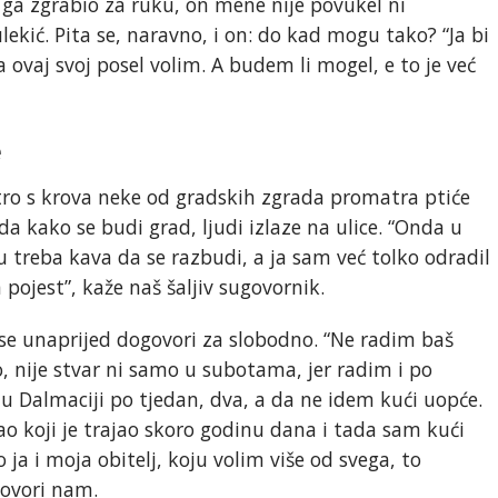
a ga zgrabio za ruku, on mene nije povukel ni
lekić. Pita se, naravno, i on: do kad mogu tako? “Ja bi
ja ovaj svoj posel volim. A budem li mogel, e to je već
e
utro s krova neke od gradskih zgrada promatra ptiće
a kako se budi grad, ljudi izlaze na ulice. “Onda u
 treba kava da se razbudi, a ja sam već tolko odradil
 pojest”, kaže naš šaljiv sugovornik.
se unaprijed dogovori za slobodno. “Ne radim baš
o, nije stvar ni samo u subotama, jer radim i po
i u Dalmaciji po tjedan, dva, a da ne idem kući uopće.
ao koji je trajao skoro godinu dana i tada sam kući
 ja i moja obitelj, koju volim više od svega, to
govori nam.