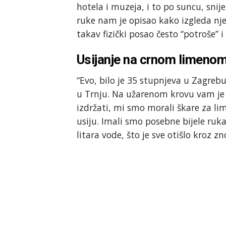
hotela i muzeja, i to po suncu, snije
ruke nam je opisao kako izgleda nj
takav fizički posao često “potroše” 
Usijanje na crnom limenom
“Evo, bilo je 35 stupnjeva u Zagreb
u Trnju. Na užarenom krovu vam je 
izdržati, mi smo morali škare za lim
usiju. Imali smo posebne bijele ru
litara vode, što je sve otišlo kroz z