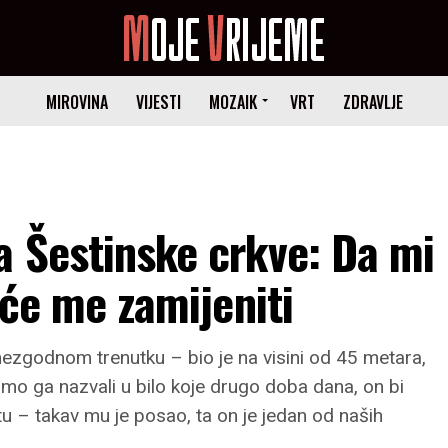
MIROVINA
VIJESTI
MOZAIK
VRT
ZDRAVLJE
a Šestinske crkve: Da mi
i će me zamijeniti
nezgodnom trenutku – bio je na visini od 45 metara,
smo ga nazvali u bilo koje drugo doba dana, on bi
 – takav mu je posao, ta on je jedan od naših