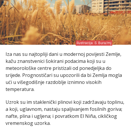
ilustracija: S. Bura/mj
Iza nas su najtopliji dani u modernoj povijesti Zemlje,
kažu znanstvenici šokirani podacima koji su u
meteorološke centre pristizali od ponedjeljka do
srijede. Prognostičari su upozorili da bi Zemlja mogla
ući u višegodišnje razdoblje iznimno visokih
temperatura.
Uzrok su im staklenički plinovi koji zadržavaju toplinu,
a koji, uglavnom, nastaju spaljivanjem fosilnih goriva;
nafte, plina i ugljena; i povratkom El Niña, cikličkog
vremenskog uzorka.