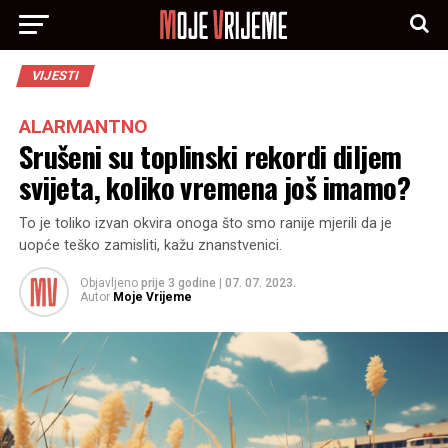
VIJESTI
ALARMANTNO
Srušeni su toplinski rekordi diljem
svijeta, koliko vremena još imamo?
To je toliko izvan okvira onoga što smo ranije mjerili da je
uopće teško zamisliti, kažu znanstvenici.
Objavljeno
prije 3 godine
|
07. 07. 2023.
Autor
Moje Vrijeme