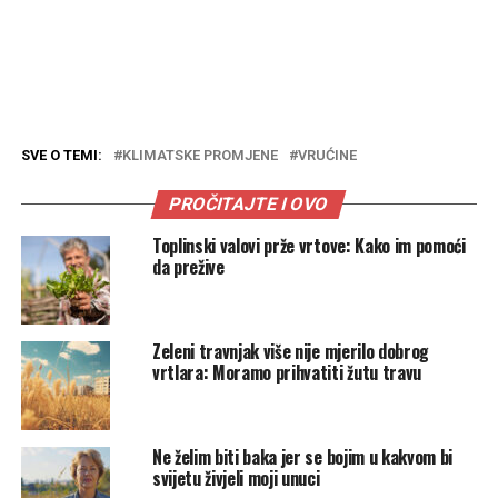
SVE O TEMI:
KLIMATSKE PROMJENE
VRUĆINE
PROČITAJTE I OVO
Toplinski valovi prže vrtove: Kako im pomoći
da prežive
Zeleni travnjak više nije mjerilo dobrog
vrtlara: Moramo prihvatiti žutu travu
Ne želim biti baka jer se bojim u kakvom bi
svijetu živjeli moji unuci