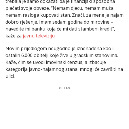
trebala je samo dokazati da je financijski sposobna
plaćati svoje obveze. “Nemam djecu, nemam muža,
nemam razloga kupovati stan. Znači, za mene je najam
dobro rješenje. Imam sedam godina do mirovine –
navedite mi banku koja će mi dati stambeni kredit”,
kaže za
javnu televiziju
.
Novim prijedlogom neugodno je iznenađena kao i
ostalih 6.000 obitelji koje žive u gradskim stanovima.
Kaže, čim se uvodi imovinski cenzus, a izbacuje
kategorija javno-najamnog stana, mnogi će završiti na
ulici.
OGLAS