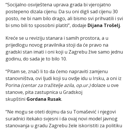
“Socijalno osviještena uprava grada bi vjerojatno
postepeno dizala cijenu. Da su oni digli sad cijenu 30
posto, ne bi nam bilo drago, ali bismo svi prihvatili i svi
bi smo bili to sposobni platiti”, dodaje
Dijana Trošelj
.
Kreće se u reviziju stanara i samih prostora, a u
prijedlogu novog pravilnika stoji da će pravo na
gradski stan imati i oni koji u Zagrebu žive samo jednu
godinu, do sada je to bilo 10.
“Pitam se, znači li to da ćemo napraviti zamjenu
stanovništva, ovi ljudi koji su ovdje idu u Irsku, a oni iz
Porina
(centar za tražitelje azila, op.ur.)
dolaze u ove
stanove, pita zastupnica u Gradskoj
skupštini
Gordana Rusak
.
“Ne mogu se oteti dojmu da su Tomašević i njegovi
suradnici itekako svjesni i da ovaj novi model javnog
stanovanja u gradu Zagrebu žele iskoristiti za politiku