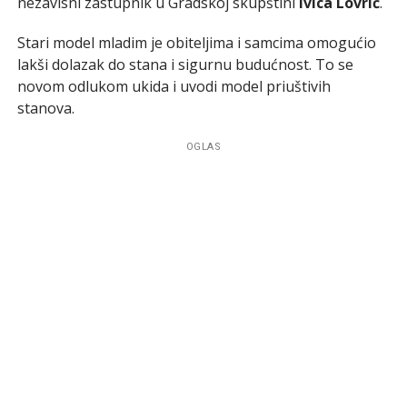
nezavisni zastupnik u Gradskoj skupštini
Ivica Lovrić
.
Stari model mladim je obiteljima i samcima omogućio
lakši dolazak do stana i sigurnu budućnost. To se
novom odlukom ukida i uvodi model priuštivih
stanova.
OGLAS