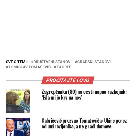
SVE O TEMI:
DRUŠTVENI STANOVI
GRADSKI STANOVI
TOMISLAV TOMAŠEVIĆ
ZAGREB
PROČITAJTE I OVO
Zagrepčanku (80) na cesti napao razbojnik:
‘Išla mi je krv na nos’
Gabričević prozvao Tomaševića: Ubire porez
od umirovljenika, a ne gradi domove