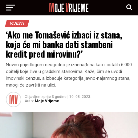
VIJESTI
‘Ako me Tomašević izbaci iz stana,
koja će mi banka dati stambeni
kredit pred mirovinu?’
Novim prijedlogom neugodno je iznenađena kao i ostalih 6.000
obitelji koje žive u gradskim stanovima. Kaže, čim se uvodi
imovinski cenzus, a izbacuje kategorija javno-najamnog stana,
mnogi će završiti na ulici.
Objavljeno
prije 3 godine
|
10. 08. 2023.
Autor
Moje Vrijeme