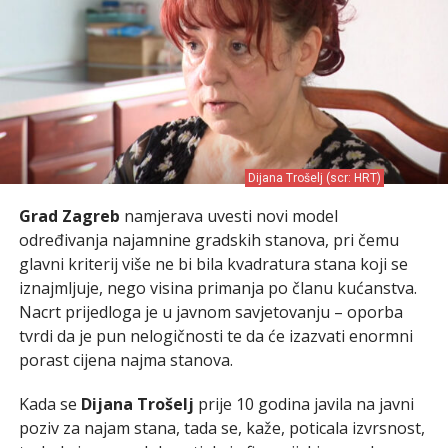
Dijana Trošelj (scr: HRT)
Grad Zagreb
namjerava uvesti novi model
određivanja najamnine gradskih stanova, pri čemu
glavni kriterij više ne bi bila kvadratura stana koji se
iznajmljuje, nego visina primanja po članu kućanstva.
Nacrt prijedloga je u javnom savjetovanju – oporba
tvrdi da je pun nelogičnosti te da će izazvati enormni
porast cijena najma stanova.
Kada se
Dijana Trošelj
prije 10 godina javila na javni
poziv za najam stana, tada se, kaže, poticala izvrsnost,