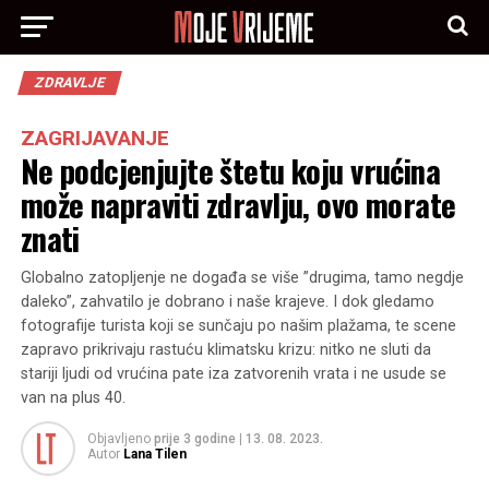
ZDRAVLJE
ZAGRIJAVANJE
Ne podcjenjujte štetu koju vrućina
može napraviti zdravlju, ovo morate
znati
Globalno zatopljenje ne događa se više ”drugima, tamo negdje
daleko”, zahvatilo je dobrano i naše krajeve. I dok gledamo
fotografije turista koji se sunčaju po našim plažama, te scene
zapravo prikrivaju rastuću klimatsku krizu: nitko ne sluti da
stariji ljudi od vrućina pate iza zatvorenih vrata i ne usude se
van na plus 40.
Objavljeno
prije 3 godine
|
13. 08. 2023.
Autor
Lana Tilen