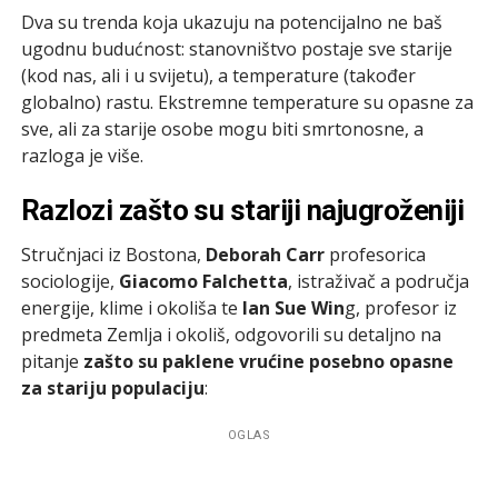
Dva su trenda koja ukazuju na potencijalno ne baš
ugodnu budućnost: stanovništvo postaje sve starije
(kod nas, ali i u svijetu), a temperature (također
globalno) rastu. Ekstremne temperature su opasne za
sve, ali za starije osobe mogu biti smrtonosne, a
razloga je više.
Razlozi zašto su stariji najugroženiji
Stručnjaci iz Bostona,
Deborah Carr
profesorica
sociologije,
Giacomo Falchetta
, istraživač a područja
energije, klime i okoliša te
Ian Sue Win
g, profesor iz
predmeta Zemlja i okoliš, odgovorili su detaljno na
pitanje
zašto su paklene vrućine posebno opasne
za stariju populaciju
:
OGLAS