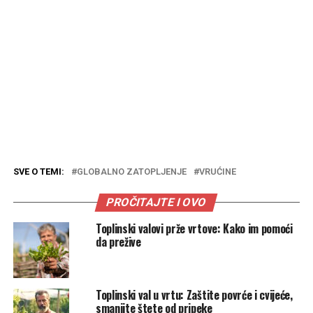
SVE O TEMI:
GLOBALNO ZATOPLJENJE
VRUĆINE
PROČITAJTE I OVO
Toplinski valovi prže vrtove: Kako im pomoći
da prežive
Toplinski val u vrtu: Zaštite povrće i cvijeće,
smanjite štete od pripeke