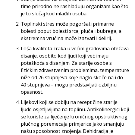
time prirodno ne rashlađuju organizam kao što
je to slučaj kod mlađih osoba.
Toplinski stres može pogoršati primarne
bolesti poput bolesti srca, pluća i bubrega, a
ekstremna vrućina može izazvati i delirij.
Loša kvaliteta zraka u većim gradovima otežava
disanje, osobito kod ljudi koji već imaju
poteškoća s disanjem. Za starije osobe s
fizičkim zdravstvenim problemima, temperature
niže od 26 stupnjeva koje naglo skoče na i do
40 stupnjeva – mogu predstavljati ozbiljnu
opasnost.
Lijekovi koji se dobiju na recept čine starije
ljude osjetljivijima na toplinu. Antikolinergici koji
se koriste za liječenje kroničnog opstruktivnog
plućnog poremećaja primjerice jako smanjuju
našu sposobnost znojenja. Dehidracija je