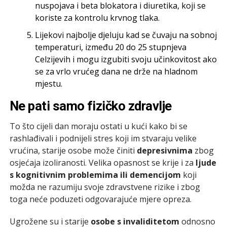
nuspojava i beta blokatora i diuretika, koji se
koriste za kontrolu krvnog tlaka.
Lijekovi najbolje djeluju kad se čuvaju na sobnoj
temperaturi, između 20 do 25 stupnjeva
Celzijevih i mogu izgubiti svoju učinkovitost ako
se za vrlo vrućeg dana ne drže na hladnom
mjestu.
Ne pati samo fizičko zdravlje
To što cijeli dan moraju ostati u kući kako bi se
rashlađivali i podnijeli stres koji im stvaraju velike
vrućina, starije osobe može činiti
depresivnima
zbog
osjećaja izoliranosti. Velika opasnost se krije i za
ljude
s kognitivnim problemima ili demencijom
koji
možda ne razumiju svoje zdravstvene rizike i zbog
toga neće poduzeti odgovarajuće mjere opreza.
Ugrožene su i starije
osobe s invaliditetom
odnosno