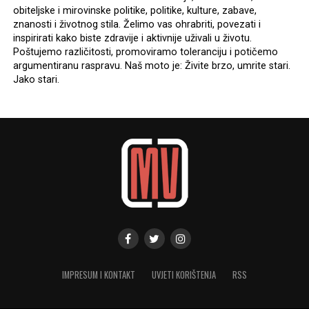
obiteljske i mirovinske politike, politike, kulture, zabave,
znanosti i životnog stila. Želimo vas ohrabriti, povezati i
inspirirati kako biste zdravije i aktivnije uživali u životu.
Poštujemo različitosti, promoviramo toleranciju i potičemo
argumentiranu raspravu. Naš moto je: Živite brzo, umrite stari.
Jako stari.
IMPRESUM I KONTAKT
UVJETI KORIŠTENJA
RSS