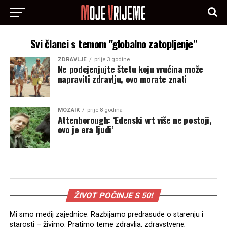
Svi članci s temom "globalno zatopljenje"
ZDRAVLJE
prije 3 godine
Ne podcjenjujte štetu koju vrućina može
napraviti zdravlju, ovo morate znati
MOZAIK
prije 8 godina
Attenborough: ‘Edenski vrt više ne postoji,
ovo je era ljudi’
ŽIVOT POČINJE S 50!
Mi smo medij zajednice. Razbijamo predrasude o starenju i
starosti – živimo. Pratimo teme zdravlja, zdravstvene,