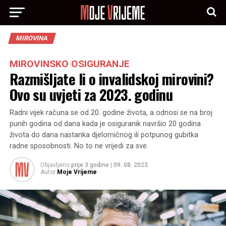
MIROVINA
MIROVINSKO OSIGURANJE
Razmišljate li o invalidskoj mirovini?
Ovo su uvjeti za 2023. godinu
Radni vijek računa se od 20. godine života, a odnosi se na broj
punih godina od dana kada je osiguranik navršio 20 godina
života do dana nastanka djelomičnog ili potpunog gubitka
radne sposobnosti. No to ne vrijedi za sve.
Objavljeno
prije 3 godine
|
09. 08. 2023.
Autor
Moje Vrijeme