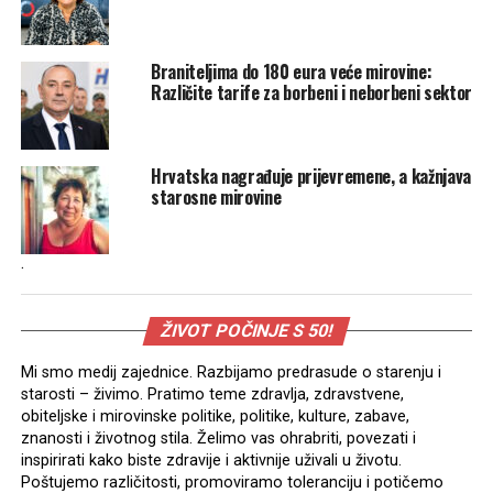
Braniteljima do 180 eura veće mirovine:
Različite tarife za borbeni i neborbeni sektor
Hrvatska nagrađuje prijevremene, a kažnjava
starosne mirovine
.
ŽIVOT POČINJE S 50!
Mi smo medij zajednice. Razbijamo predrasude o starenju i
starosti – živimo. Pratimo teme zdravlja, zdravstvene,
obiteljske i mirovinske politike, politike, kulture, zabave,
znanosti i životnog stila. Želimo vas ohrabriti, povezati i
inspirirati kako biste zdravije i aktivnije uživali u životu.
Poštujemo različitosti, promoviramo toleranciju i potičemo