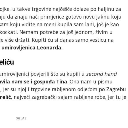
jke, u takve trgovine najčešće dolaze po haljinu za
vaju da znaju naći primjerice gotovo novu jaknu koju
sam koju vidite na meni kupila sam lani, još je kao
skockati. Nemam potrebe za još jednom, živim u
više držati. Kupiti ću si danas samo vesticu na
e
umirovljenica Leonarda
.
eliću
rovljenici povjerili što su kupili u
second hand
avila nam se i gospođa Tina
. Ona nam u pismu
e, jer su njoj i trgovine rabljenom odjećom po Zagrebu
relić
, najveći zagrebački sajam rabljene robe, jer tu je
OGLAS