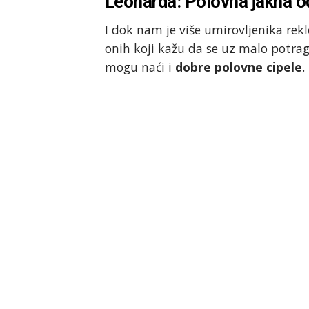
Leonarda: Polovna jakna od
I dok nam je više umirovljenika rek
onih koji kažu da se uz malo potra
mogu naći i
dobre polovne cipele
.