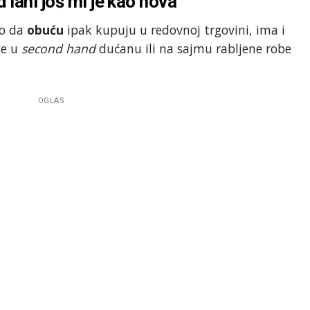
 lani još mi je kao nova
lo da
obuću
ipak kupuju u redovnoj trgovini, ima i
ge u
second hand
dućanu ili na sajmu rabljene robe
OGLAS