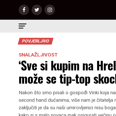
POVJERLJIVO
SNALAŽLJIVOST
‘Sve si kupim na Hre
može se tip-top skoc
Nakon što smo pisali o gospođi Vinki koja nam
second hand dućanima, više nam je čitatelja n
zaključiti je da su naši umirovljenici nisu bogat
kako si s malo novaca ipak osigurati većinu o