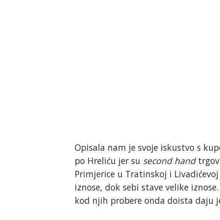
Opisala nam je svoje iskustvo s kup
po Hreliću jer su
second hand
trgov
Primjerice u Tratinskoj i Livadićevo
iznose, dok sebi stave velike iznose
kod njih probere onda doista daju j