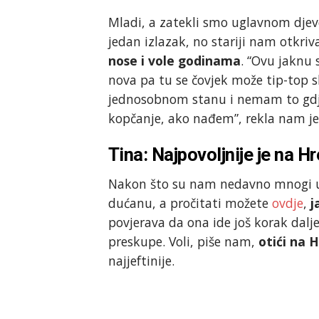
Mladi, a zatekli smo uglavnom djevo
jedan izlazak, no stariji nam otkri
nose i vole godinama
. “Ovu jaknu 
nova pa tu se čovjek može tip-top 
jednosobnom stanu i nemam to gdje 
kopčanje, ako nađem”, rekla nam j
Tina: Najpovoljnije je na Hr
Nakon što su nam nedavno mnogi umi
dućanu, a pročitati možete
ovdje
,
j
povjerava da ona ide još korak dalj
preskupe. Voli, piše nam,
otići na H
najjeftinije.