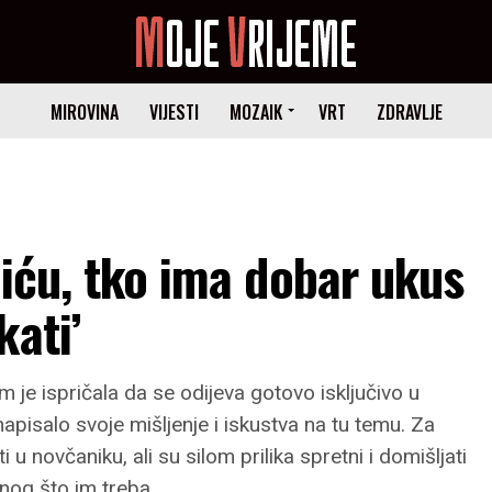
MIROVINA
VIJESTI
MOZAIK
VRT
ZDRAVLJE
liću, tko ima dobar ukus
kati’
 je ispričala da se odijeva gotovo isključivo u
apisalo svoje mišljenje i iskustva na tu temu. Za
i u novčaniku, ali su silom prilika spretni i domišljati
nog što im treba.