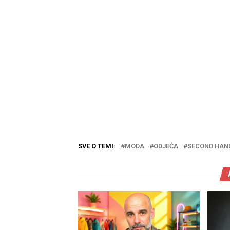
SVE O TEMI:
MODA
ODJEĆA
SECOND HAN