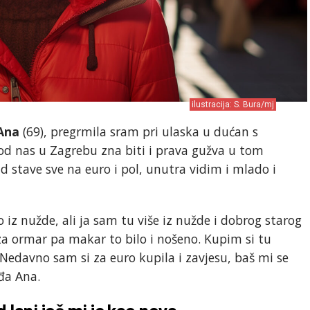
ilustracija: S. Bura/mj
 Ana
(69), pregrmila sram pri ulaska u dućan s
d nas u Zagrebu zna biti i prava gužva u tom
d stave sve na euro i pol, unutra vidim i mlado i
o iz nužde, ali ja sam tu više iz nužde i dobrog starog
za ormar pa makar to bilo i nošeno. Kupim si tu
 Nedavno sam si za euro kupila i zavjesu, baš mi se
đa Ana.