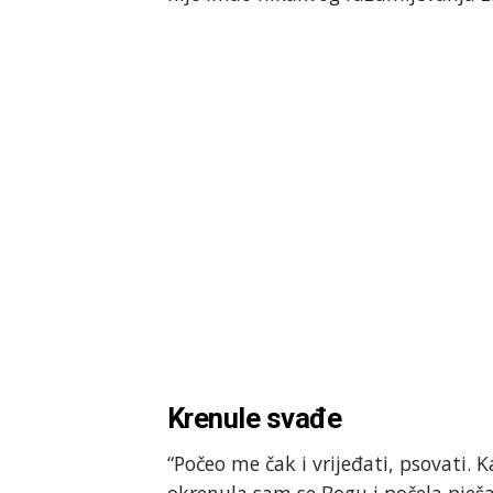
Krenule svađe
“Počeo me čak i vrijeđati, psovati.
okrenula sam se Bogu i počela pješač