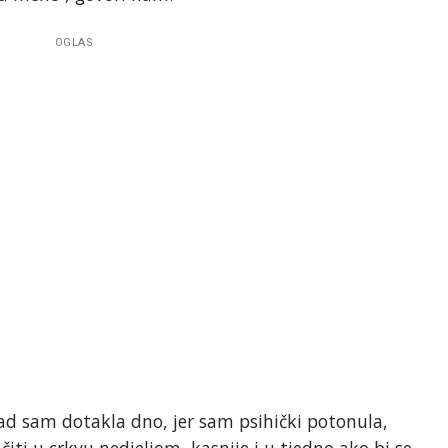
OGLAS
 Kad sam dotakla dno, jer sam psihički potonula,
iti u crkvu nedjeljom, kasnije i u tjedno ako bi se