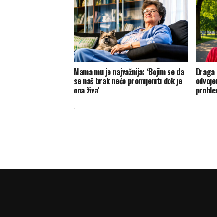
Mama mu je najvažnija: ‘Bojim se da
Draga K
se naš brak neće promijeniti dok je
odvojen
ona živa’
probl
.