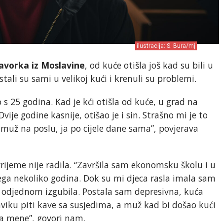
ilustracija: S. Bura/mj
avorka iz Moslavine
, od kuće otišla još kad su bili u
ali su sami u velikoj kući i krenuli su problemi.
o s 25 godina. Kad je kći otišla od kuće, u grad na
ije godine kasnije, otišao je i sin. Strašno mi je to
muž na poslu, ja po cijele dane sama”, povjerava
rijeme nije radila. “Završila sam ekonomsku školu i u
ega nekoliko godina. Dok su mi djeca rasla imala sam
, odjednom izgubila. Postala sam depresivna, kuća
iku piti kave sa susjedima, a muž kad bi došao kući
a mene”, govori nam.