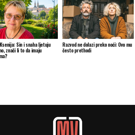
senija: Sin i snaha ljetuju
Razvod ne dolazi preko noći: Ovo mu
o, znači li to da imaju
često prethodi
ema?