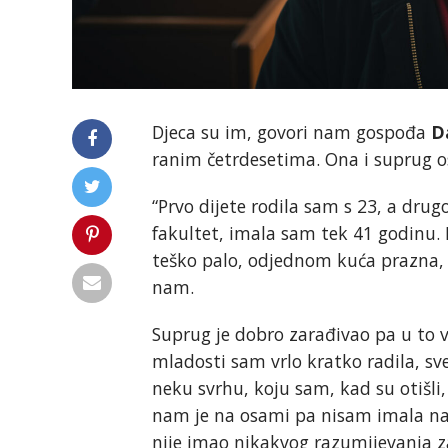
Djeca su im, govori nam gospođa
D
ranim četrdesetima. Ona i suprug ost
“Prvo dijete rodila sam s 23, a drug
fakultet, imala sam tek 41 godinu. Dv
teško palo, odjednom kuća prazna, 
nam.
Suprug je dobro zarađivao pa u to v
mladosti sam vrlo kratko radila, sv
neku svrhu, koju sam, kad su otišli
nam je na osami pa nisam imala nav
nije imao nikakvog razumijevanja z