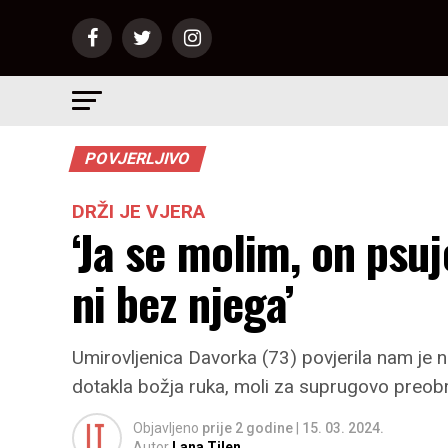
POVJERLJIVO
DRŽI JE VJERA
‘Ja se molim, on psuj
ni bez njega’
Umirovljenica Davorka (73) povjerila nam je na
dotakla božja ruka, moli za suprugovo preobr
Objavljeno
prije 2 godine
|
15. 03. 2024.
Autor
Lana Tilen