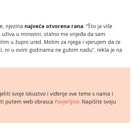
e, njezina
najveća otvorena rana
. “Što ja više
 uživa u mirovini, stalno me vrijeđa da sam
elim u župni ured. Molim za njega i vjerujem da će
ći, ni u ovim godinama ne gubim nadu”, rekla je na
jeliti svoje iskustvo i viđenje ove teme s nama i
niti putem web obrasca
Povjerljivo
. Napišite svoju