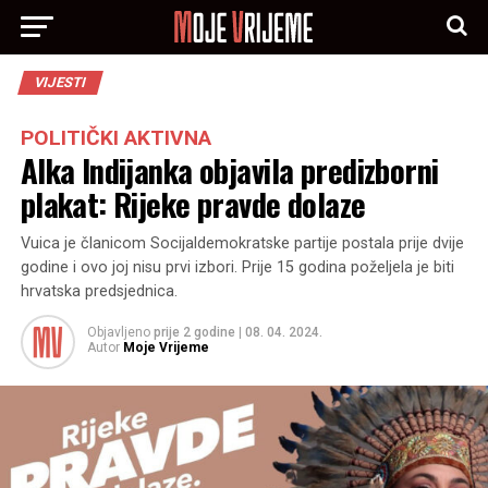
VIJESTI
POLITIČKI AKTIVNA
Alka Indijanka objavila predizborni
plakat: Rijeke pravde dolaze
Vuica je članicom Socijaldemokratske partije postala prije dvije
godine i ovo joj nisu prvi izbori. Prije 15 godina poželjela je biti
hrvatska predsjednica.
Objavljeno
prije 2 godine
|
08. 04. 2024.
Autor
Moje Vrijeme