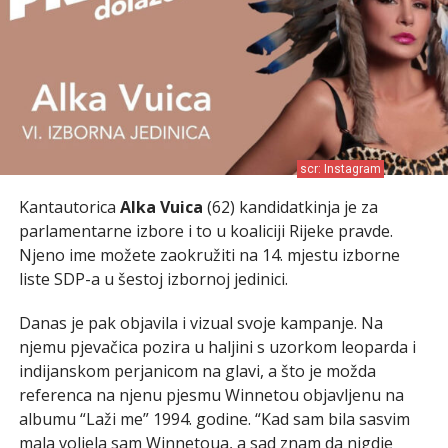
scr: Instagram
Kantautorica
Alka Vuica
(62) kandidatkinja je za
parlamentarne izbore i to u koaliciji Rijeke pravde.
Njeno ime možete zaokružiti na 14. mjestu izborne
liste SDP-a u šestoj izbornoj jedinici.
Danas je pak objavila i vizual svoje kampanje. Na
njemu pjevačica pozira u haljini s uzorkom leoparda i
indijanskom perjanicom na glavi, a što je možda
referenca na njenu pjesmu Winnetou objavljenu na
albumu “Laži me” 1994. godine. “Kad sam bila sasvim
mala voljela sam Winnetoua, a sad znam da nigdje