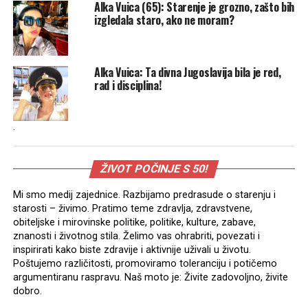
Alka Vuica (65): Starenje je grozno, zašto bih
izgledala staro, ako ne moram?
Alka Vuica: Ta divna Jugoslavija bila je red,
rad i disciplina!
.
ŽIVOT POČINJE S 50!
Mi smo medij zajednice. Razbijamo predrasude o starenju i
starosti – živimo. Pratimo teme zdravlja, zdravstvene,
obiteljske i mirovinske politike, politike, kulture, zabave,
znanosti i životnog stila. Želimo vas ohrabriti, povezati i
inspirirati kako biste zdravije i aktivnije uživali u životu.
Poštujemo različitosti, promoviramo toleranciju i potičemo
argumentiranu raspravu. Naš moto je: Živite zadovoljno, živite
dobro.