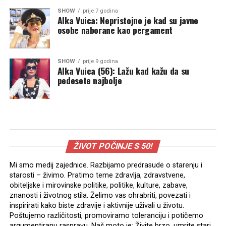
SHOW
prije 7 godina
Alka Vuica: Nepristojno je kad su javne
osobe naborane kao pergament
SHOW
prije 9 godina
Alka Vuica (56): Lažu kad kažu da su
pedesete najbolje
ŽIVOT POČINJE S 50!
Mi smo medij zajednice. Razbijamo predrasude o starenju i
starosti – živimo. Pratimo teme zdravlja, zdravstvene,
obiteljske i mirovinske politike, politike, kulture, zabave,
znanosti i životnog stila. Želimo vas ohrabriti, povezati i
inspirirati kako biste zdravije i aktivnije uživali u životu.
Poštujemo različitosti, promoviramo toleranciju i potičemo
argumentiranu raspravu. Naš moto je: Živite brzo, umrite stari.