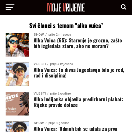
Svi članci s temom "alka vuica"
SHOW
prije 2 mjeseca
Alka Vuica (65): Starenje je grozno, zašto
bih izgledala staro, ako ne moram?
VIJESTI
prije 4 mjeseca
Alka Vuica: Ta divna Jugoslavija bila je red,
rad i disciplina!
VIJESTI
prije 2 godine
Alka Indijanka objavila predizborni plakat:
Rijeke pravde dolaze
SHOW
prije 3 godine
Alka Vuica: ‘Odmah bih se udala za prvu