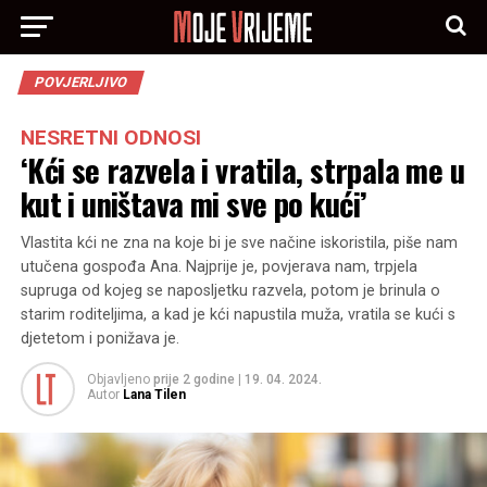
POVJERLJIVO
NESRETNI ODNOSI
‘Kći se razvela i vratila, strpala me u
kut i uništava mi sve po kući’
Vlastita kći ne zna na koje bi je sve načine iskoristila, piše nam
utučena gospođa Ana. Najprije je, povjerava nam, trpjela
supruga od kojeg se naposljetku razvela, potom je brinula o
starim roditeljima, a kad je kći napustila muža, vratila se kući s
djetetom i ponižava je.
Objavljeno
prije 2 godine
|
19. 04. 2024.
Autor
Lana Tilen