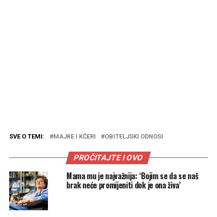
SVE O TEMI:
MAJKE I KĆERI
OBITELJSKI ODNOSI
PROČITAJTE I OVO
Mama mu je najvažnija: ‘Bojim se da se naš
brak neće promijeniti dok je ona živa’