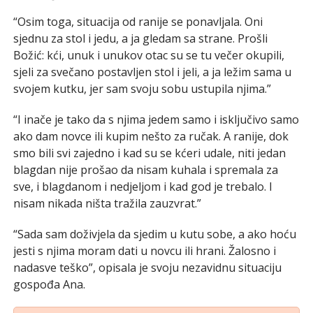
“Osim toga, situacija od ranije se ponavljala. Oni
sjednu za stol i jedu, a ja gledam sa strane. Prošli
Božić: kći, unuk i unukov otac su se tu večer okupili,
sjeli za svečano postavljen stol i jeli, a ja ležim sama u
svojem kutku, jer sam svoju sobu ustupila njima.”
“I inače je tako da s njima jedem samo i isključivo samo
ako dam novce ili kupim nešto za ručak. A ranije, dok
smo bili svi zajedno i kad su se kćeri udale, niti jedan
blagdan nije prošao da nisam kuhala i spremala za
sve, i blagdanom i nedjeljom i kad god je trebalo. I
nisam nikada ništa tražila zauzvrat.”
“Sada sam doživjela da sjedim u kutu sobe, a ako hoću
jesti s njima moram dati u novcu ili hrani. Žalosno i
nadasve teško”, opisala je svoju nezavidnu situaciju
gospođa Ana.