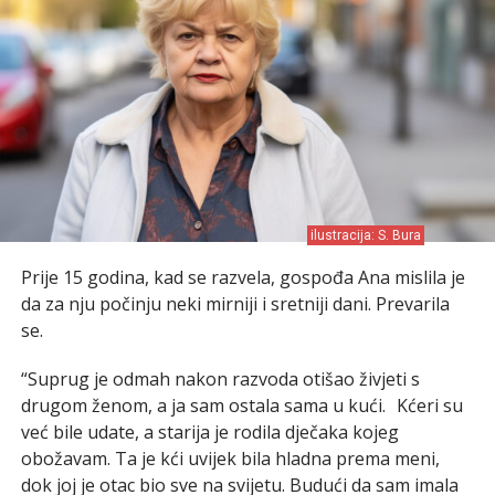
ilustracija: S. Bura
Prije 15 godina, kad se razvela, gospođa Ana mislila je
da za nju počinju neki mirniji i sretniji dani. Prevarila
se.
“Suprug je odmah nakon razvoda otišao živjeti s
drugom ženom, a ja sam ostala sama u kući. Kćeri su
već bile udate, a starija je rodila dječaka kojeg
obožavam. Ta je kći uvijek bila hladna prema meni,
dok joj je otac bio sve na svijetu. Budući da sam imala