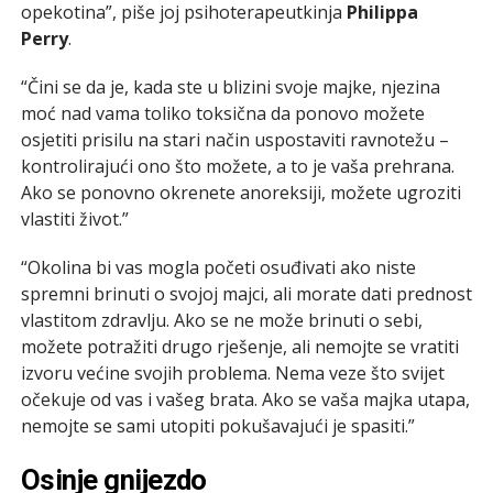
opekotina”, piše joj psihoterapeutkinja
Philippa
Perry
.
“Čini se da je, kada ste u blizini svoje majke, njezina
moć nad vama toliko toksična da ponovo možete
osjetiti prisilu na stari način uspostaviti ravnotežu –
kontrolirajući ono što možete, a to je vaša prehrana.
Ako se ponovno okrenete anoreksiji, možete ugroziti
vlastiti život.”
“Okolina bi vas mogla početi osuđivati ako niste
spremni brinuti o svojoj majci, ali morate dati prednost
vlastitom zdravlju. Ako se ne može brinuti o sebi,
možete potražiti drugo rješenje, ali nemojte se vratiti
izvoru većine svojih problema. Nema veze što svijet
očekuje od vas i vašeg brata. Ako se vaša majka utapa,
nemojte se sami utopiti pokušavajući je spasiti.”
Osinje gnijezdo