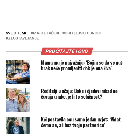
SVE O TEMI:
MAJKE I KĆERI
OBITELJSKI ODNOSI
ZLOSTAVLJANJE
PROČITAJTE I OVO
Mama mu je najvažnija: ‘Bojim se da se naš
brak neće promijeniti dok je ona živa’
Roditelji u očaju: Bake i djedovi nikad ne
čuvaju unuke, je li to sebičnost?
Kći postavila ocu samo jedan uvjet: ‘Viđat
ćemo se, ali bez tvoje partnerice’