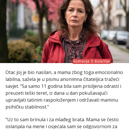
ilustracija: S. Bura/mje
Otac joj je bio nasilan, a mama zbog toga emocionalno
labilna, sažela je u pismu anonimna čitateljica tražeći
savjet. “Sa samo 11 godina bila sam prisiljena odrasti i
preuzeti teški teret, iz dana u dan pokušavajući
upravljati tatinim raspoloženjem i održavati maminu
psihičku stabilnost.”
“Uz to sam brinula i za mlađeg brata. Mama se često
oslanjala na mene i osjećala sam se odgovornom za