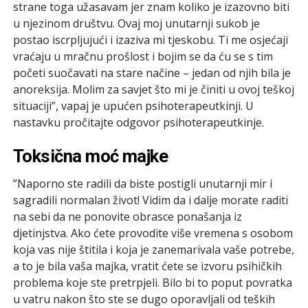
strane toga užasavam jer znam koliko je izazovno biti
u njezinom društvu. Ovaj moj unutarnji sukob je
postao iscrpljujući i izaziva mi tjeskobu. Ti me osjećaji
vraćaju u mračnu prošlost i bojim se da ću se s tim
početi suočavati na stare načine – jedan od njih bila je
anoreksija. Molim za savjet što mi je činiti u ovoj teškoj
situaciji”, vapaj je upućen psihoterapeutkinji. U
nastavku pročitajte odgovor psihoterapeutkinje.
Toksična moć majke
”Naporno ste radili da biste postigli unutarnji mir i
sagradili normalan život! Vidim da i dalje morate raditi
na sebi da ne ponovite obrasce ponašanja iz
djetinjstva. Ako ćete provodite više vremena s osobom
koja vas nije štitila i koja je zanemarivala vaše potrebe,
a to je bila vaša majka, vratit ćete se izvoru psihičkih
problema koje ste pretrpjeli. Bilo bi to poput povratka
u vatru nakon što ste se dugo oporavljali od teških