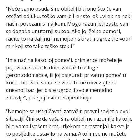
“Neće samo osuda šire obitelji biti ono što će vam
otežati odluku, teško vam je i jer ste još uvijek na neki
način povezani s majkom. Mogu razumjeti zašto vam
se događa unutarnji sukob. Ako joj želite pomoći,
radite to na daljinu i nemojte riskirati i ugroziti životni
mir koji ste tako teško stekli.”
“Ima načina kako joj pomoći, primjerice možete je
prijaviti u starački dom, zatražiti usluge
gerontodomaćice, ili joj osigurati privatnu pomoć u
kući – bilo što, samo se vi na to ne obvezujte na
dnevnoj bazi jer biste ugrozili svoje mentalno
zdravlje”, piše joj psihoterapeutkinja.
“Nemojte se ustručavati zatražiti pravni savjet o ovoj
situaciji. Čini se da vaša šira obitelj ne razumije kako je
bilo vama i vašem bratu tijekom odrastanja i kakve je
to posljedice ostavilo na vama. Ako im se ne možete