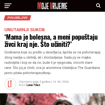
POVJERLJIVO
UNUTARNJI SUKOB
‘Mama je bolesna, a meni popuštaju
živci kraj nje. Što učiniti?’
Godinama koje su prešle u desetljeća, liječila se na psihoterapiji
zbog nasilja u obitelji, ali i zlostavljanja. Sada joj se majka
razboljela i boji se da će, bude li je njegovala, otvoriti stare
rane. Što joj je činiti, ova je anonimna čitateljica The Guardiana
javno pitala psihoterapeutkinju.
Objavljeno
prije 2 godine
|
16. 04. 2024.
Autor
Lana Tilen