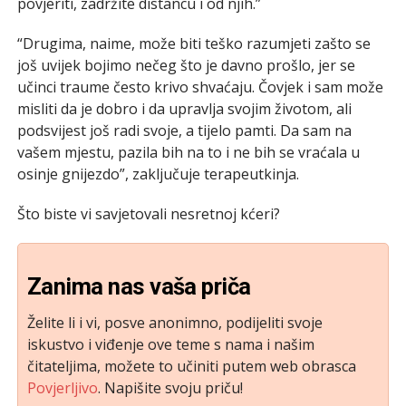
povjeriti, zadržite distancu i od njih.”
“Drugima, naime, može biti teško razumjeti zašto se
još uvijek bojimo nečeg što je davno prošlo, jer se
učinci traume često krivo shvaćaju. Čovjek i sam može
misliti da je dobro i da upravlja svojim životom, ali
podsvijest još radi svoje, a tijelo pamti. Da sam na
vašem mjestu, pazila bih na to i ne bih se vraćala u
osinje gnijezdo”, zaključuje terapeutkinja.
Što biste vi savjetovali nesretnoj kćeri?
Zanima nas vaša priča
Želite li i vi, posve anonimno, podijeliti svoje
iskustvo i viđenje ove teme s nama i našim
čitateljima, možete to učiniti putem web obrasca
Povjerljivo
. Napišite svoju priču!