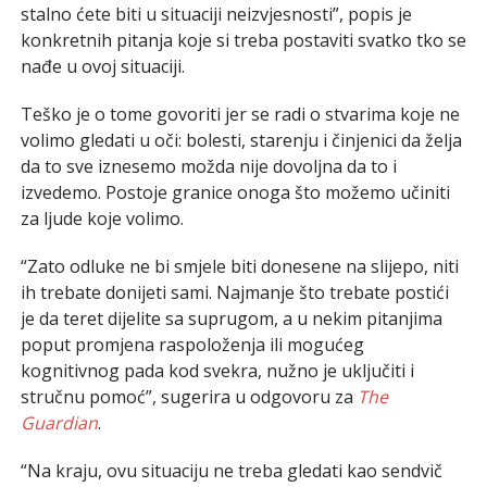
stalno ćete biti u situaciji neizvjesnosti”, popis je
konkretnih pitanja koje si treba postaviti svatko tko se
nađe u ovoj situaciji.
Teško je o tome govoriti jer se radi o stvarima koje ne
volimo gledati u oči: bolesti, starenju i činjenici da želja
da to sve iznesemo možda nije dovoljna da to i
izvedemo. Postoje granice onoga što možemo učiniti
za ljude koje volimo.
“Zato odluke ne bi smjele biti donesene na slijepo, niti
ih trebate donijeti sami. Najmanje što trebate postići
je da teret dijelite sa suprugom, a u nekim pitanjima
poput promjena raspoloženja ili mogućeg
kognitivnog pada kod svekra, nužno je uključiti i
stručnu pomoć”, sugerira u odgovoru za
The
Guardian
.
“Na kraju, ovu situaciju ne treba gledati kao sendvič