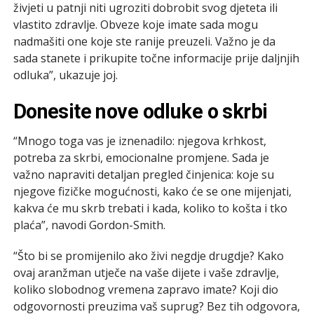
živjeti u patnji niti ugroziti dobrobit svog djeteta ili
vlastito zdravlje. Obveze koje imate sada mogu
nadmašiti one koje ste ranije preuzeli. Važno je da
sada stanete i prikupite točne informacije prije daljnjih
odluka”, ukazuje joj.
Donesite nove odluke o skrbi
“Mnogo toga vas je iznenadilo: njegova krhkost,
potreba za skrbi, emocionalne promjene. Sada je
važno napraviti detaljan pregled činjenica: koje su
njegove fizičke mogućnosti, kako će se one mijenjati,
kakva će mu skrb trebati i kada, koliko to košta i tko
plaća”, navodi Gordon-Smith.
“Što bi se promijenilo ako živi negdje drugdje? Kako
ovaj aranžman utječe na vaše dijete i vaše zdravlje,
koliko slobodnog vremena zapravo imate? Koji dio
odgovornosti preuzima vaš suprug? Bez tih odgovora,