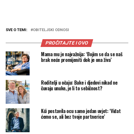
SVE O TEMI:
OBITELJSKI ODNOSI
PROČITAJTE I OVO
Mama mu je najvažnija: ‘Bojim se da se naš
brak neće promijeniti dok je ona živa’
Roditelji u očaju: Bake i djedovi nikad ne
čuvaju unuke, je li to sebičnost?
Kći postavila ocu samo jedan uvjet: ‘Viđat
ćemo se, ali bez tvoje partnerice’