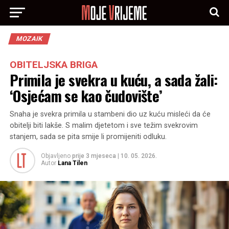
MOZAIK
OBITELJSKA BRIGA
Primila je svekra u kuću, a sada žali:
‘Osjećam se kao čudovište’
Snaha je svekra primila u stambeni dio uz kuću misleći da će
obitelji biti lakše. S malim djetetom i sve težim svekrovim
stanjem, sada se pita smije li promijeniti odluku.
Objavljeno
prije 3 mjeseca
|
10. 05. 2026.
Autor
Lana Tilen