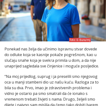
foto: S. Bura/mj
Ponekad nas želja da učinimo ispravnu stvar dovede
do odluke koja se kasnije pokaže pogrešnom, kao u
slučaju snahe koja je svekra primila u dom, a da nije
unaprijed sagledala sve činjenice i moguće posljedice.
“Na moj prijedlog, suprug i ja preselili smo njegovog
oca u manji stambeni dio uz našu kuću. Razloga za to
bila su dva. Prvo, imao je zdravstvenih problema i
vidno je ostario pa smo smatrali da će ionako s
vremenom trebati živjeti s nama. Drugo, željeli smo
dijete i naivno sam mislila da ćemo tako dobiti barem