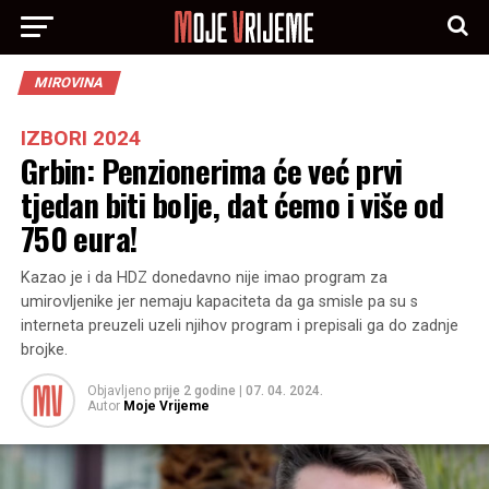
MIROVINA
IZBORI 2024
Grbin: Penzionerima će već prvi
tjedan biti bolje, dat ćemo i više od
750 eura!
Kazao je i da HDZ donedavno nije imao program za
umirovljenike jer nemaju kapaciteta da ga smisle pa su s
interneta preuzeli uzeli njihov program i prepisali ga do zadnje
brojke.
Objavljeno
prije 2 godine
|
07. 04. 2024.
Autor
Moje Vrijeme