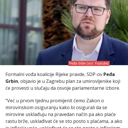
Peđa Grbin (scr: Youtube)
Formalni vođa koalicije Rijeke pravde, SDP-ov
Peđa
Grbin
, objavio je u Zagrebu plan za umirovljenike koji
će provesti u slučaju da osvoje parlamentarne izbore.
“Već u prvom tjednu promijenit ćemo Zakon o
mirovinskom osiguranju kako bi osigurali da se
mirovine usklađuju na pravedan način pa ako plaće
rastu brže, usklađivat će se sto posto s plaćama, a ako
je inflacija veća, usklađivat će se sto posto s inflacijom