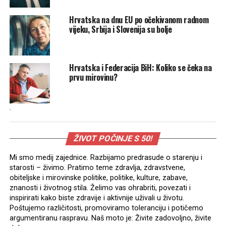
Hrvatska na dnu EU po očekivanom radnom
vijeku, Srbija i Slovenija su bolje
Hrvatska i Federacija BiH: Koliko se čeka na
prvu mirovinu?
.
ŽIVOT POČINJE S 50!
Mi smo medij zajednice. Razbijamo predrasude o starenju i
starosti – živimo. Pratimo teme zdravlja, zdravstvene,
obiteljske i mirovinske politike, politike, kulture, zabave,
znanosti i životnog stila. Želimo vas ohrabriti, povezati i
inspirirati kako biste zdravije i aktivnije uživali u životu.
Poštujemo različitosti, promoviramo toleranciju i potičemo
argumentiranu raspravu. Naš moto je: Živite zadovoljno, živite