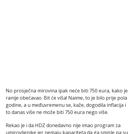
No prosječna mirovina ipak neće biti 750 eura, kako je
ranije obećavao. Bit će viša! Naime, to je bilo prije pola
godine, a u međuvremenu se, kaže, dogodila inflacija i
to danas više ne može biti 750 eura nego više.
Rekao je i da HDZ donedavno nije imao program za
umirovljenike jer nemaju kapaciteta da ga smisle pa su