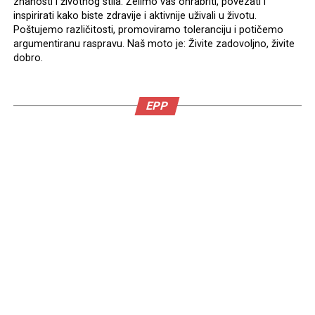
znanosti i životnog stila. Želimo vas ohrabriti, povezati i
inspirirati kako biste zdravije i aktivnije uživali u životu.
Poštujemo različitosti, promoviramo toleranciju i potičemo
argumentiranu raspravu. Naš moto je: Živite zadovoljno, živite
dobro.
EPP