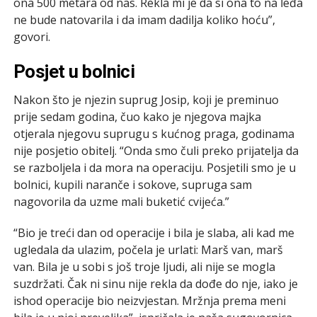
ona 500 metara od nas. Rekla mi je da si ona to na leđa
ne bude natovarila i da imam dadilja koliko hoću”,
govori.
Posjet u bolnici
Nakon što je njezin suprug Josip, koji je preminuo
prije sedam godina, čuo kako je njegova majka
otjerala njegovu suprugu s kućnog praga, godinama
nije posjetio obitelj. “Onda smo čuli preko prijatelja da
se razboljela i da mora na operaciju. Posjetili smo je u
bolnici, kupili naranče i sokove, supruga sam
nagovorila da uzme mali buketić cvijeća.”
“Bio je treći dan od operacije i bila je slaba, ali kad me
ugledala da ulazim, počela je urlati: Marš van, marš
van. Bila je u sobi s još troje ljudi, ali nije se mogla
suzdržati. Čak ni sinu nije rekla da dođe do nje, iako je
ishod operacije bio neizvjestan. Mržnja prema meni