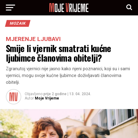
MOZAIK
MJERENJE LJUBAVI
Smije li vjernik smatrati kućne
ljubimce članovima obitelji?
Zgranutoj vjernici nije jasno kako njeni poznanici, koji su i sami
vjernici, mogu svoje kućne ljubimce doživljavati članovima
obitelji.
Objavljeno
prije 2 godine
|
13. 04. 2024.
Autor
Moje Vrijeme