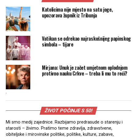
Katolicima nije mjesto na satu joge,
upozorava župnik iz Tribunja
Vatikan se odrekao najraskošnijeg papinskog
simbola – tijare
Mirjana: Unuk je začet umjetnom oplodnjom
protivno nauku Crkve – treba li mu to reći?
.
ŽIVOT POČINJE S 50!
Mi smo medij zajednice. Razbijamo predrasude o starenju i
starosti – živimo. Pratimo teme zdravlja, zdravstvene,
obiteljske i mirovinske politike, politike, kulture, zabave,