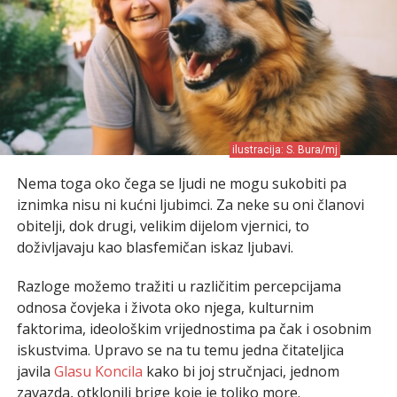
ilustracija: S. Bura/mj
Nema toga oko čega se ljudi ne mogu sukobiti pa
iznimka nisu ni kućni ljubimci. Za neke su oni članovi
obitelji, dok drugi, velikim dijelom vjernici, to
doživljavaju kao blasfemičan iskaz ljubavi.
Razloge možemo tražiti u različitim percepcijama
odnosa čovjeka i života oko njega, kulturnim
faktorima, ideološkim vrijednostima pa čak i osobnim
iskustvima. Upravo se na tu temu jedna čitateljica
javila
Glasu Koncila
kako bi joj stručnjaci, jednom
zavazda, otklonili brige koje je toliko more.