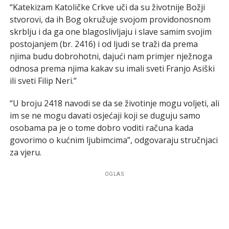
“Katekizam Katoličke Crkve uči da su životnije Božji
stvorovi, da ih Bog okružuje svojom providonosnom
skrblju i da ga one blagoslivljaju i slave samim svojim
postojanjem (br. 2416) i od ljudi se traži da prema
njima budu dobrohotni, dajući nam primjer nježnoga
odnosa prema njima kakav su imali sveti Franjo Asiški
ili sveti Filip Neri.”
“U broju 2418 navodi se da se životinje mogu voljeti, ali
im se ne mogu davati osjećaji koji se duguju samo
osobama pa je o tome dobro voditi računa kada
govorimo o kućnim ljubimcima”, odgovaraju stručnjaci
za vjeru.
OGLAS