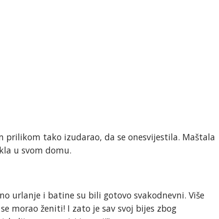
m prilikom tako izudarao, da se onesvijestila. Maštala
pakla u svom domu.
o urlanje i batine su bili gotovo svakodnevni. Više
se morao ženiti! I zato je sav svoj bijes zbog