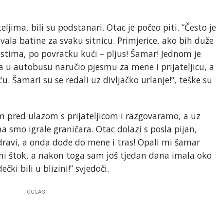
eljima, bili su podstanari. Otac je počeo piti. “Često je
vala batine za svaku sitnicu. Primjerice, ako bih duže
stima, po povratku kući – pljus! Šamar! Jednom je
sa u autobusu naručio pjesmu za mene i prijateljicu, a
. Šamari su se redali uz divljačko urlanje!”, teške su
jim pred ulazom s prijateljicom i razgovaramo, a uz
a smo igrale graničara. Otac dolazi s posla pijan,
zdravi, a onda dođe do mene i tras! Opali mi šamar
lni štok, a nakon toga sam još tjedan dana imala oko
ki bili u blizini!” svjedoči.
OGLAS