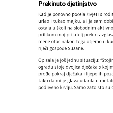
Prekinuto djetinjstvo
Kad je ponovno počela živjeti s rodit
urlao i tukao majku, a i ja sam dobi
ostala u školi na slobodnim aktivno
prilikom moj prijatelj preko razgla
mene otac nakon toga otjerao u kuću
riječi gospođe Suzane.
Opisala je još jednu situaciju: “Sto
ogradu stoje dvojica dječaka s kojim
prođe pokraj dječaka i lijepo ih po
tako da mi je glava udarila u meta
podliveno krvlju. Samo zato što su deč