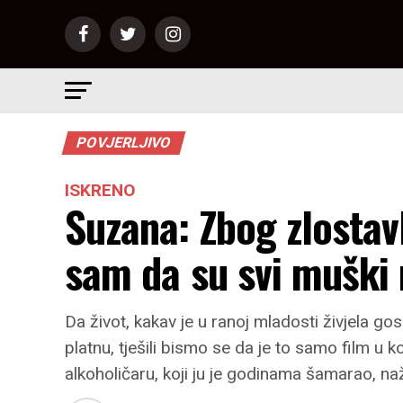
POVJERLJIVO
ISKRENO
Suzana: Zbog zlostavl
sam da su svi muški 
Da život, kakav je u ranoj mladosti živjela 
platnu, tješili bismo se da je to samo film u 
alkoholičaru, koji ju je godinama šamarao, naža