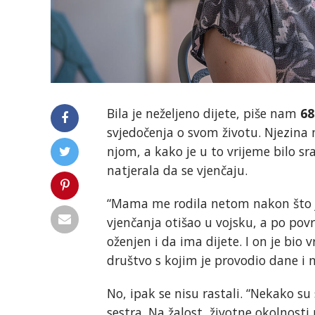
Bila je neželjeno dijete, piše nam
68
svjedočenja o svom životu. Njezina
njom, a kako je u to vrijeme bilo sra
natjerala da se vjenčaju.
“Mama me rodila netom nakon što je
vjenčanja otišao u vojsku, a po pov
oženjen i da ima dijete. I on je bio 
društvo s kojim je provodio dane i 
No, ipak se nisu rastali. “Nekako su
sestra. Na žalost, životne okolnosti 