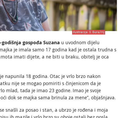
ilustracija: S. Bura/mj
-godišnja gospođa Suzana
u uvodnom dijelu
 majka je imala samo 17 godina kad je ostala trudna s
mota imati dijete, a ne biti u braku, obitelj je oca
 napunila 18 godina. Otac je vrlo brzo nakon
ratku nije se mogao pomiriti s činjenicom da je
vrlo mlad, tada je imao 23 godine. Imao je svoje
noći dok se majka sama brinula za mene”, objašnjava.
 se snašli za posao i stan, a ubrzo je rođena i moja
nisu ih mazile i vrlo brzo su oboje ostali bez posla.