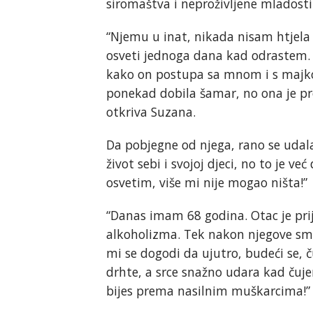
siromaštva i neproživljene mladosti 
“Njemu u inat, nikada nisam htjela 
osveti jednoga dana kad odrastem. S
kako on postupa sa mnom i s majko
ponekad dobila šamar, no ona je pro
otkriva Suzana.
Da pobjegne od njega, rano se udal
život sebi i svojoj djeci, no to je v
osvetim, više mi nije mogao ništa!”
“Danas imam 68 godina. Otac je pri
alkoholizma. Tek nakon njegove smrt
mi se dogodi da ujutro, budeći se, 
drhte, a srce snažno udara kad čuje
bijes prema nasilnim muškarcima!” 