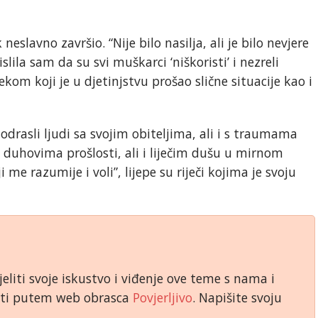
eslavno završio. “Nije bilo nasilja, ali je bilo nevjere
slila sam da su svi muškarci ‘niškoristi’ i nezreli
ekom koji je u djetinjstvu prošao slične situacije kao i
drasli ljudi sa svojim obiteljima, ali i s traumama
s duhovima prošlosti, ali i liječim dušu u mirnom
me razumije i voli”, lijepe su riječi kojima je svoju
.
jeliti svoje iskustvo i viđenje ove teme s nama i
niti putem web obrasca
Povjerljivo
. Napišite svoju