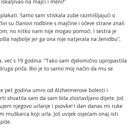
iskaljivao na majci i meni!”
plakati. Samo sam stiskala zube razmišljajući o
vi su članovi rodbine s majčine i očeve strane znali
m, no nitko nam nije mogao pomoći. I sestra je
šla najbolje jer ga ona nije natjerala na ženidbu”,
a, već s 19 godina. “Tako sam djelomično upropastila
eć druga priča. Bio je to samo moj način da mu se
je pet godina umro od Alzheimerove bolesti i
i shvatila sam da sam bila zlostavljano dijete. Još
čujem njegovo urlanje i psovke! I dan danas mi ruke
m muškarca koji urla. Još uvijek osjećam onaj isti
piše.