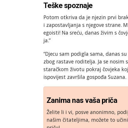
Teške spoznaje
Potom otkriva da je njezin prvi brak n
i zapostavljanja s njegove strane. Mi
egoisti! Na sreću, danas živim s čovj
ja.”
“Djecu sam podigla sama, danas su o
zbog rastave roditelja. Ja se nosim 
staračkom životu pokraj čovjeka koji 
ispovijest završila gospođa Suzana
Zanima nas vaša priča
Želite li i vi, posve anonimno, podi
našim čitateljima, možete to uči
priču!