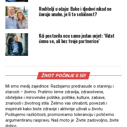
Roditelji u očaju: Bake i djedovi nikad ne
čuvaju unuke, je li to sebičnost?
Kći postavila ocu samo jedan uvjet: ‘Viđat
ćemo se, ali bez tvoje partnerice’
.
ŽIVOT POČINJE S 50!
Mi smo medij zajednice. Razbijamo predrasude o starenju i
starosti – živimo. Pratimo teme zdravlja, zdravstvene,
obiteljske i mirovinske politike, politike, kulture, zabave,
znanosti i životnog stila. Želimo vas ohrabriti, povezati i
inspirirati kako biste zdravije i aktivnije uživali u životu.
Poštujemo različitosti, promoviramo toleranciju i potičemo
argumentiranu raspravu. Naš moto je: Živite zadovoljno, živite
dobro.