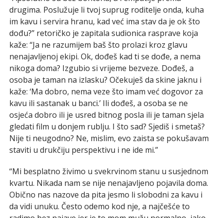
drugima. Poslužuje li tvoj suprug roditelje onda, kuha
im kavu i servira hranu, kad već ima stav da je ok što
dođu?” retoričko je zapitala sudionica rasprave koja
kaže: “Ja ne razumijem baš što prolazi kroz glavu
nenajavljenoj ekipi. Ok, dođeš kad ti se dođe, a nema
nikoga doma? Izgubio si vrijeme bezveze. Dođeš, a
osoba je taman na izlasku? Očekuješ da skine jaknu i
kaže: ‘Ma dobro, nema veze što imam već dogovor za
kavu ili sastanak u banci.’ Ili dođeš, a osoba se ne
osjeća dobro ili je usred bitnog posla ili je taman sjela
gledati film u donjem rublju. I što sad? Sjediš i smetaš?
Nije ti neugodno? Ne, mislim, evo zaista se pokušavam
staviti u drukčiju perspektivu i ne ide mi.”
“Mi besplatno živimo u svekrvinom stanu u susjednom
kvartu. Nikada nam se nije nenajavljeno pojavila doma.
Obično nas nazove da pita jesmo li slobodni za kavu i
da vidi unuku. Često odemo kod nje, a najčešće to
radimo bez najave jer je to mom mužu normalno, iako