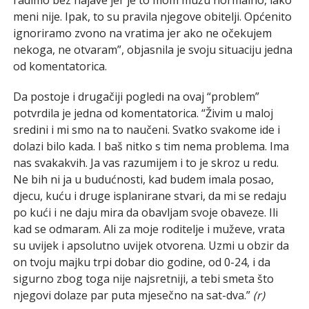
meni nije. Ipak, to su pravila njegove obitelji. Općenito
ignoriramo zvono na vratima jer ako ne očekujem
nekoga, ne otvaram”, objasnila je svoju situaciju jedna
od komentatorica.
Da postoje i drugačiji pogledi na ovaj “problem”
potvrdila je jedna od komentatorica. “Živim u maloj
sredini i mi smo na to naučeni. Svatko svakome ide i
dolazi bilo kada. I baš nitko s tim nema problema. Ima
nas svakakvih. Ja vas razumijem i to je skroz u redu.
Ne bih ni ja u budućnosti, kad budem imala posao,
djecu, kuću i druge isplanirane stvari, da mi se redaju
po kući i ne daju mira da obavljam svoje obaveze. Ili
kad se odmaram. Ali za moje roditelje i muževe, vrata
su uvijek i apsolutno uvijek otvorena. Uzmi u obzir da
on tvoju majku trpi dobar dio godine, od 0-24, i da
sigurno zbog toga nije najsretniji, a tebi smeta što
njegovi dolaze par puta mjesečno na sat-dva.”
(r)