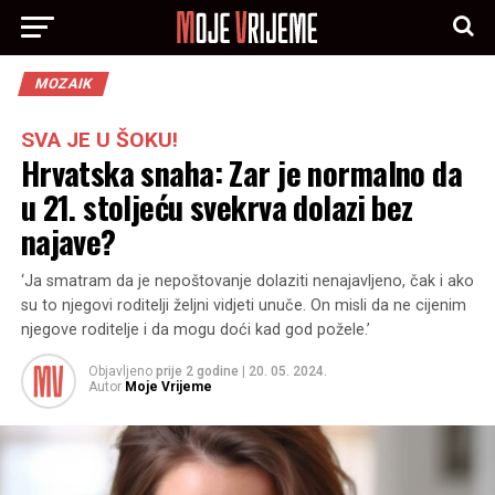
MOZAIK
SVA JE U ŠOKU!
Hrvatska snaha: Zar je normalno da
u 21. stoljeću svekrva dolazi bez
najave?
‘Ja smatram da je nepoštovanje dolaziti nenajavljeno, čak i ako
su to njegovi roditelji željni vidjeti unuče. On misli da ne cijenim
njegove roditelje i da mogu doći kad god požele.’
Objavljeno
prije 2 godine
|
20. 05. 2024.
Autor
Moje Vrijeme