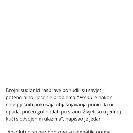
Brojni sudionici rasprave ponudili su savjet i
potencijalno rješenje problema. “
Frend
je nakon
neuspješnih pokušaja objašnjavanja punici da ne
upada, počeo gol hodati po stanu. Živjeli su u jednoj
kući s odvojenim ulazima”, napisao je jedan.
“Apsolutno su bez bontona, a i empatije prema