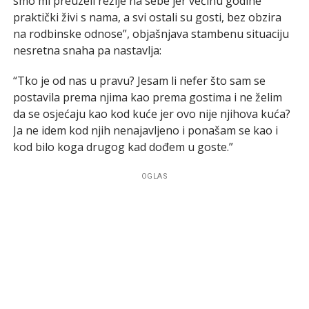
smo mi preuzeli režije na sebe jer većinu godine
praktički živi s nama, a svi ostali su gosti, bez obzira
na rodbinske odnose”, objašnjava stambenu situaciju
nesretna snaha pa nastavlja:
“Tko je od nas u pravu? Jesam li nefer što sam se
postavila prema njima kao prema gostima i ne želim
da se osjećaju kao kod kuće jer ovo nije njihova kuća?
Ja ne idem kod njih nenajavljeno i ponašam se kao i
kod bilo koga drugog kad dođem u goste.”
OGLAS