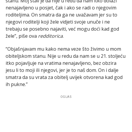
stanu. Moj stav je da nije u redu da nam itko dolazi
nenajavljeno u posjet, čak i ako se radi o njegovim
roditeljima. On smatra da ga ne uvažavam jer su to
njegovi roditelji koji žele vidjeti svoje unuče i ne
trebaju se posebno najaviti, već mogu doći kad god
žele”, piše ova
redditorica
.
“Objašnjavam mu kako nema veze što živimo u mom
obiteljskom stanu. Nije u redu da nam se u 21. stoljeću
itko pojavljuje na vratima nenajavljeno, bez obzira
jesu li to moji ili njegovi, jer je to naš dom. On i dalje
smatra da su vrata za obitelj uvijek otvorena kad god
ih pukne.”
OGLAS