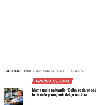
SVE O TEMI:
OBITELJSKI ODNOSI
SNAHE
SVEKRVE
PROČITAJTE I OVO
Mama mu je najvažnija: ‘Bojim se da se naš
brak neće promijeniti dok je ona živa’