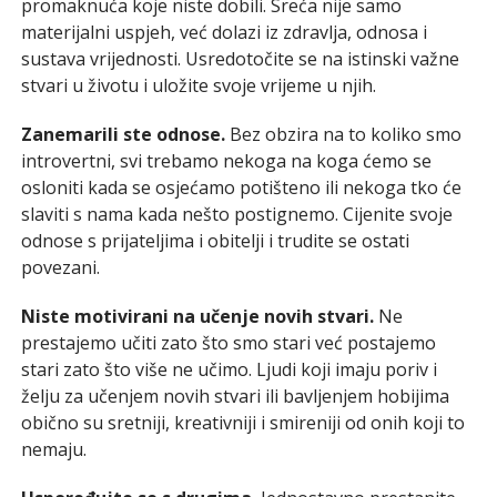
promaknuća koje niste dobili. Sreća nije samo
materijalni uspjeh, već dolazi iz zdravlja, odnosa i
sustava vrijednosti. Usredotočite se na istinski važne
stvari u životu i uložite svoje vrijeme u njih.
Zanemarili ste odnose.
Bez obzira na to koliko smo
introvertni, svi trebamo nekoga na koga ćemo se
osloniti kada se osjećamo potišteno ili nekoga tko će
slaviti s nama kada nešto postignemo. Cijenite svoje
odnose s prijateljima i obitelji i trudite se ostati
povezani.
Niste motivirani na učenje novih stvari.
Ne
prestajemo učiti zato što smo stari već postajemo
stari zato što više ne učimo. Ljudi koji imaju poriv i
želju za učenjem novih stvari ili bavljenjem hobijima
obično su sretniji, kreativniji i smireniji od onih koji to
nemaju.