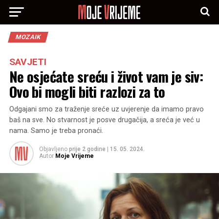
MOZAIK
SAVJETI
Ne osjećate sreću i život vam je siv:
Ovo bi mogli biti razlozi za to
Odgajani smo za traženje sreće uz uvjerenje da imamo pravo
baš na sve. No stvarnost je posve drugačija, a sreća je već u
nama. Samo je treba pronaći.
Objavljeno
prije 2 godine
|
15. 05. 2024.
Autor
Moje Vrijeme