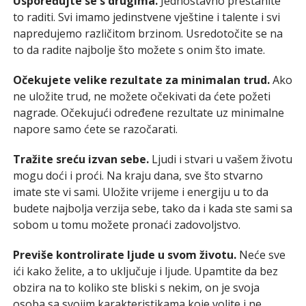
Uspoređujte se s drugima.
Jednostavno prestanite
to raditi. Svi imamo jedinstvene vještine i talente i svi
napredujemo različitom brzinom. Usredotočite se na
to da radite najbolje što možete s onim što imate.
Očekujete velike rezultate za minimalan trud.
Ako
ne uložite trud, ne možete očekivati da ćete požeti
nagrade. Očekujući određene rezultate uz minimalne
napore samo ćete se razočarati.
Tražite sreću izvan sebe.
Ljudi i stvari u vašem životu
mogu doći i proći. Na kraju dana, sve što stvarno
imate ste vi sami. Uložite vrijeme i energiju u to da
budete najbolja verzija sebe, tako da i kada ste sami sa
sobom u tomu možete pronaći zadovoljstvo.
Previše kontrolirate ljude u svom životu.
Neće sve
ići kako želite, a to uključuje i ljude. Upamtite da bez
obzira na to koliko ste bliski s nekim, on je svoja
osoba sa svojim karakteristikama koje volite i ne