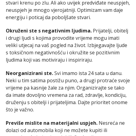
stvari krenu po zlu. Ali ako uvijek predviđate neuspjeh,
neuspjeh je mnogo vjerojatniji. Optimizam vam daje
energiju i poticaj da poboljšate stvari.
Okruženi ste s negativnim ljudima.
Prijatelji, obitelj
i drugi ljudi s kojima provodite vrijeme mogu imati
veliki utjecaj na vaš pogled na život. Izbjegavajte ljude
s toksičnom negativnošću i okružite se pozitivnim
ljudima koji vas motiviraju i inspiriraju.
Neorganizirani ste.
Svi imamo ista 24 sata u danu.
Neki u tim satima postižu puno, a drugi protraće svoje
vrijeme pa kasnije žale za njim. Organizirajte se tako
da imate dovoljno vremena za rad, zdravlje, kondiciju,
druženju s obitelji i prijateljima. Dajte prioritet onome
što je važno.
Previše mislite na materijalni uspjeh.
Nesreća ne
dolazi od automobila koji ne možete kupiti ili