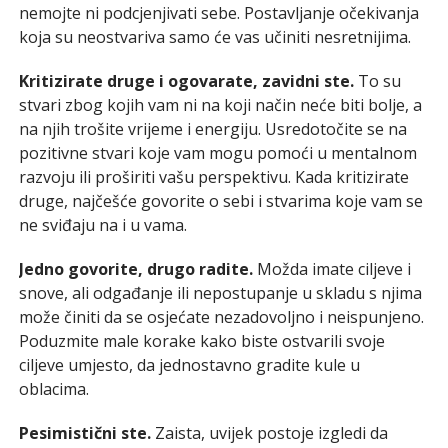
nemojte ni podcjenjivati sebe. Postavljanje očekivanja
koja su neostvariva samo će vas učiniti nesretnijima.
Kritizirate druge i ogovarate, zavidni ste.
To su
stvari zbog kojih vam ni na koji način neće biti bolje, a
na njih trošite vrijeme i energiju. Usredotočite se na
pozitivne stvari koje vam mogu pomoći u mentalnom
razvoju ili proširiti vašu perspektivu. Kada kritizirate
druge, najčešće govorite o sebi i stvarima koje vam se
ne sviđaju na i u vama.
Jedno govorite, drugo radite.
Možda imate ciljeve i
snove, ali odgađanje ili nepostupanje u skladu s njima
može činiti da se osjećate nezadovoljno i neispunjeno.
Poduzmite male korake kako biste ostvarili svoje
ciljeve umjesto, da jednostavno gradite kule u
oblacima.
Pesimistični ste.
Zaista, uvijek postoje izgledi da