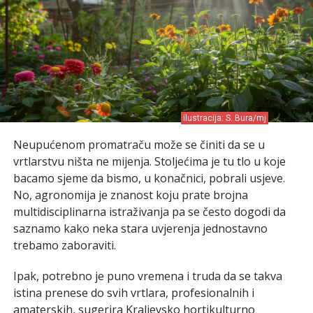
ilustracija: S. Bura/mj
Neupućenom promatraču može se činiti da se u
vrtlarstvu ništa ne mijenja. Stoljećima je tu tlo u koje
bacamo sjeme da bismo, u konačnici, pobrali usjeve.
No, agronomija je znanost koju prate brojna
multidisciplinarna istraživanja pa se često dogodi da
saznamo kako neka stara uvjerenja jednostavno
trebamo zaboraviti.
Ipak, potrebno je puno vremena i truda da se takva
istina prenese do svih vrtlara, profesionalnih i
amaterskih, sugerira Kraljevsko hortikulturno