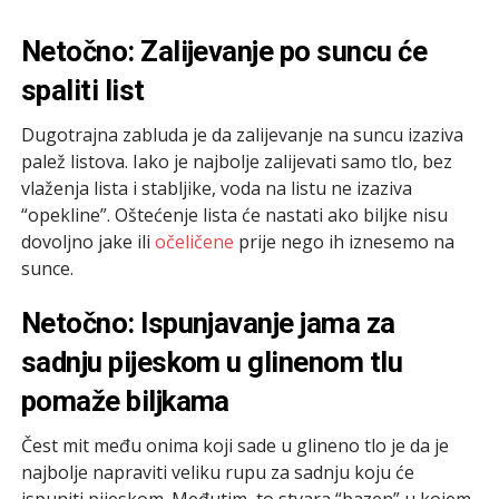
Netočno: Zalijevanje po suncu će
spaliti list
Dugotrajna zabluda je da zalijevanje na suncu izaziva
palež listova. Iako je najbolje zalijevati samo tlo, bez
vlaženja lista i stabljike, voda na listu ne izaziva
“opekline”. Oštećenje lista će nastati ako biljke nisu
dovoljno jake ili
očeličene
prije nego ih iznesemo na
sunce.
Netočno: Ispunjavanje jama za
sadnju pijeskom u glinenom tlu
pomaže biljkama
Čest mit među onima koji sade u glineno tlo je da je
najbolje napraviti veliku rupu za sadnju koju će
ispuniti pijeskom. Međutim, to stvara “bazen” u kojem