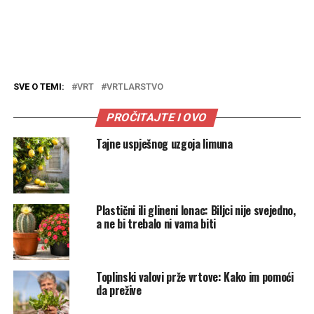
SVE O TEMI:
VRT
VRTLARSTVO
PROČITAJTE I OVO
Tajne uspješnog uzgoja limuna
Plastični ili glineni lonac: Biljci nije svejedno,
a ne bi trebalo ni vama biti
Toplinski valovi prže vrtove: Kako im pomoći
da prežive