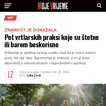
VRT
ZNANOST JE DOKAZALA
Pet vrtlarskih praksi koje su štetne
ili barem beskorisne
Vrtlarenje je vještina za koju svatko misli da je ima u malom
prstu. No nije tako. Agronomija je znanost, a vrt je pravi
laboratorij u nekontroliranim i nepredvidivim uvjetima.
Objavljeno
prije 2 godine
|
03. 05. 2024.
Autor
Luka Zorić