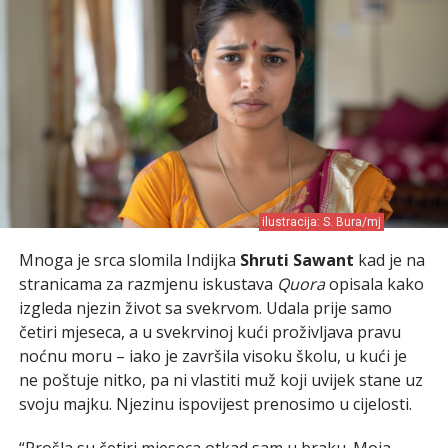
ilustracija: S. Bura/mj
Mnoga je srca slomila Indijka
Shruti Sawant
kad je na
stranicama za razmjenu iskustava
Quora
opisala kako
izgleda njezin život sa svekrvom. Udala prije samo
četiri mjeseca, a u svekrvinoj kući proživljava pravu
noćnu moru – iako je završila visoku školu, u kući je
ne poštuje nitko, pa ni vlastiti muž koji uvijek stane uz
svoju majku. Njezinu ispovijest prenosimo u cijelosti.
“Prošla su četiri mjeseca otkad sam u braku. Moja