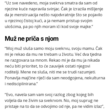
“Uz sve navedeno, moja svekrva smatra da sam od
njezine kuće napravila svinjac. Čak je izrazila mišljenje
da je menstruacija nešto najodvratnije što se pojavilo
u njezinoj čistoj kući, a ja nemam pristup svojim
ulošcima, pa po njih moram ići kod svoje majke.”
Muž ne priča s njom
“Moj muž sluša samo moju svekrvu, svoju mamu. Čak
mi je rekao da mu ne trebam u životu. Već dva tjedna
ne razgovara sa mnom. Rekao mi je da mu ja nikada
neću biti prioritet, to će zauvijek ostati njegovi
roditelji. Mene ne sluša, niti me se trudi razumjeti.
Ponavlja majčine riječi da sam neodgojena, nekulturna
i nedisciplinirana.”
“Evo, navela sam vam svoj razlog zbog kojeg bih
voljela da ne živim sa svekrvom. No, moj suprug ne
pristaje na to da se odvojimo od nje, pa ne vidim izlaz”,