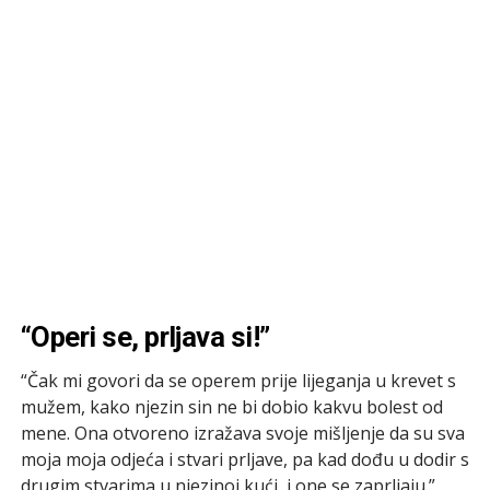
“Operi se, prljava si!”
“Čak mi govori da se operem prije lijeganja u krevet s
mužem, kako njezin sin ne bi dobio kakvu bolest od
mene. Ona otvoreno izražava svoje mišljenje da su sva
moja moja odjeća i stvari prljave, pa kad dođu u dodir s
drugim stvarima u njezinoj kući, i one se zaprljaju.”