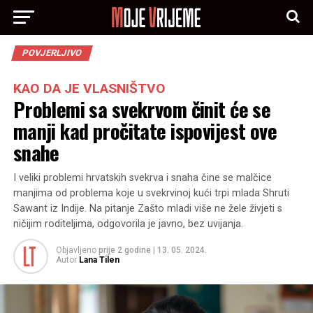
POVJERLJIVO
KAO DA JE VLASNIŠTVO
Problemi sa svekrvom činit će se
manji kad pročitate ispovijest ove
snahe
I veliki problemi hrvatskih svekrva i snaha čine se malčice
manjima od problema koje u svekrvinoj kući trpi mlada Shruti
Sawant iz Indije. Na pitanje Zašto mladi više ne žele živjeti s
ničijim roditeljima, odgovorila je javno, bez uvijanja.
Objavljeno
prije 2 godine
|
13. 05. 2024.
Autor
Lana Tilen