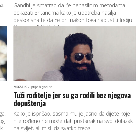
i.
Gandhi je smatrao da će nenasilnim metodama
pokazati Britancima kako je upotreba nasilja
beskorisna te da će oni nakon toga napustiti Indiju.
Njegov politički i duhovni...
MOZAIK
prije 8 godina
Tuži roditelje jer su ga rodili bez njegova
dopuštenja
ga,
Kako je ispričao, sasma mu je jasno da dijete koje
bog
nije rođeno ne može dati pristanak na svoj dolazak
k.'
na svijet, ali misli da svatko treba...