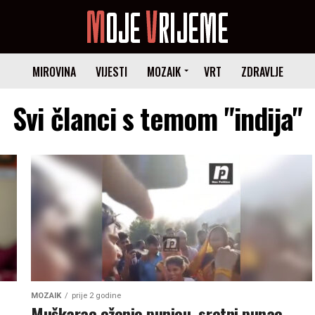
MIROVINA
VIJESTI
MOZAIK
VRT
ZDRAVLJE
Svi članci s temom "indija"
MOZAIK
prije 2 godine
Muškarac oženio punicu, sretni punac