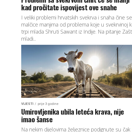
kad pročitate ispovijest ove snahe
I veliki problemi hrvatskih svekrva i snaha čine se
malčice manjima od problema koje u svekrvinoj k
trpi mlada Shruti Sawant iz Indije. Na pitanje Zaš
mladi...
VIJESTI
prije 3 godine
Umirovljenika ubila leteća krava, nije
imao šanse
Na nekim dijelovima željeznice podignute su čak 