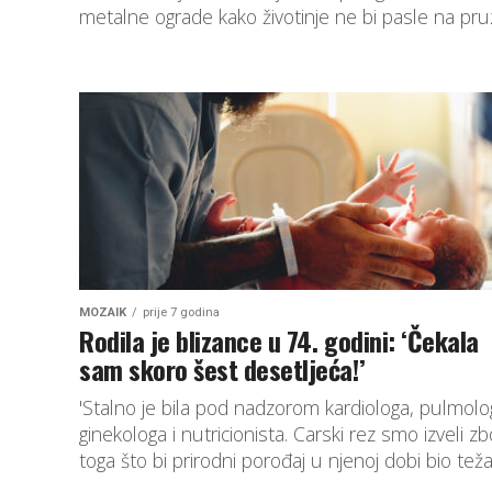
metalne ograde kako životinje ne bi pasle na pruz
MOZAIK
prije 7 godina
Rodila je blizance u 74. godini: ‘Čekala
sam skoro šest desetljeća!’
'Stalno je bila pod nadzorom kardiologa, pulmolo
ginekologa i nutricionista. Carski rez smo izveli z
toga što bi prirodni porođaj u njenoj dobi bio teža