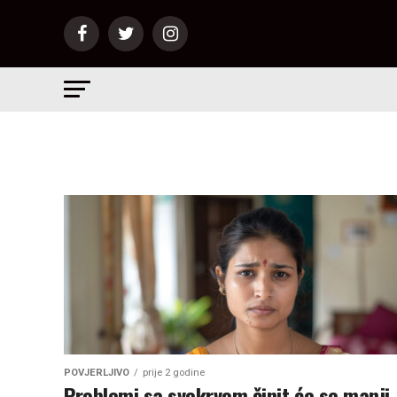
POVJERLJIVO
prije 2 godine
Problemi sa svekrvom činit će se manji