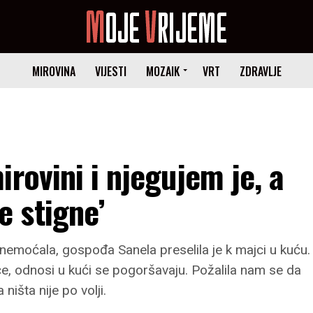
MIROVINA
VIJESTI
MOZAIK
VRT
ZDRAVLJE
rovini i njegujem je, a
 stigne’
 onemoćala, gospođa Sanela preselila je k majci u kuću.
iče, odnosi u kući se pogoršavaju. Požalila nam se da
 ništa nije po volji.