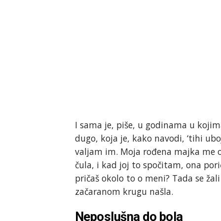
I sama je, piše, u godinama u kojim
dugo, koja je, kako navodi, ‘tihi ubo
valjam im. Moja rođena majka me o
čula, i kad joj to spočitam, ona por
pričaš okolo to o meni? Tada se žal
začaranom krugu našla.
Neposlušna do bola