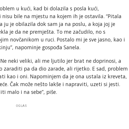
blem u kući, kad bi dolazila s posla kući,
i nisu bile na mjestu na kojem ih je ostavila. “Pitala
u je obilazila dok sam ja na poslu, a koja joj je
Rekla je da ne premješta. To me začudilo, no s
m novčanikom u ruci. Postalo mi je sve jasno, kao i
kinju”, napominje gospođa Sanela.
 neki veliki, ali me ljutilo jer brat ne doprinosi, a
o zaraditi pa da dio zarade, ali rijetko. E sad, problem
ti kao i oni. Napominjem da je ona ustala iz kreveta,
eće. Čak može nešto lakše i napraviti, uzeti si jesti.
ti malo i na sebe”, piše.
OGLAS