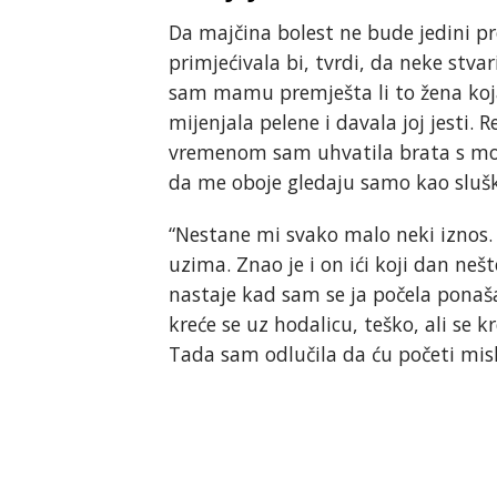
Da majčina bolest ne bude jedini pro
primjećivala bi, tvrdi, da neke stvar
sam mamu premješta li to žena koja j
mijenjala pelene i davala joj jesti. 
vremenom sam uhvatila brata s moji
da me oboje gledaju samo kao sluš
“Nestane mi svako malo neki iznos. Ne
uzima. Znao je i on ići koji dan nešt
nastaje kad sam se ja počela ponaša
kreće se uz hodalicu, teško, ali se kr
Tada sam odlučila da ću početi misli