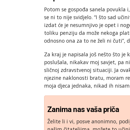
Potom se gospođa sanela povukla i,
se ni to nije svidjelo. “I što sad uči
izdat će je nesumnjivo je opet i nog
toliku penziju da može nekoga platit
odnosno ona za to ne želi ni čuti”,
Za kraj je napisala još nešto što je
poslušala, nikakav moj savjet, pa ni
sličnoj zdravstvenoj situaciji. Ja o
njezine naklonosti bratu, moram reć
moja djeca jednaka, nikad ih nisam 
Zanima nas vaša priča
Želite li i vi, posve anonimno, podi
našim čitateljima, možete to uči