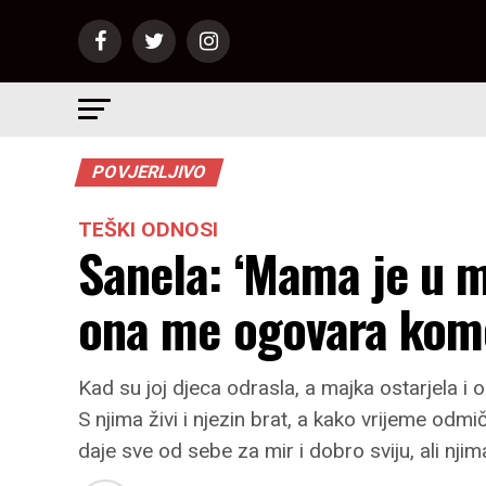
POVJERLJIVO
TEŠKI ODNOSI
Sanela: ‘Mama je u mi
ona me ogovara kome
Kad su joj djeca odrasla, a majka ostarjela i
S njima živi i njezin brat, a kako vrijeme odm
daje sve od sebe za mir i dobro sviju, ali njima