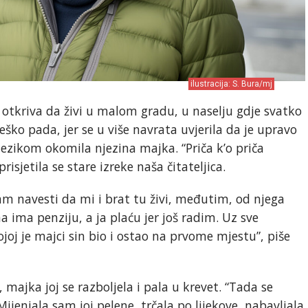
ilustracija: S. Bura/mj
otkriva da živi u malom gradu, u naselju gdje svatko
ško pada, jer se u više navrata uvjerila da je upravo
ezikom okomila njezina majka. “Priča k’o priča
prisjetila se stare izreke naša čitateljica.
navesti da mi i brat tu živi, međutim, od njega
a ima penziju, a ja plaću jer još radim. Uz sve
j je majci sin bio i ostao na prvome mjestu”, piše
, majka joj se razboljela i pala u krevet. “Tada se
jenjala sam joj pelene, trčala po lijekove, nabavljala