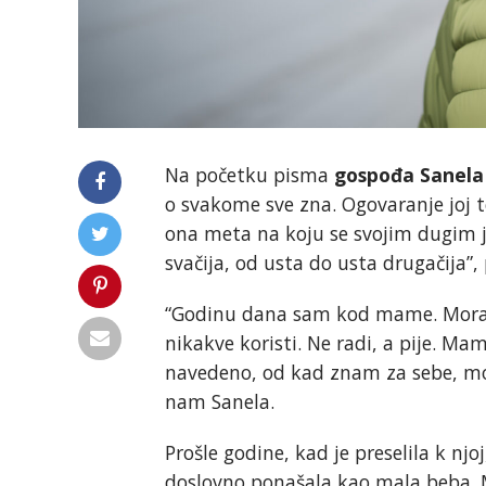
Na početku pisma
gospođa Sanela
o svakome sve zna. Ogovaranje joj te
ona meta na koju se svojim dugim j
svačija, od usta do usta drugačija”, 
“Godinu dana sam kod mame. Moram 
nikakve koristi. Ne radi, a pije. Mam
navedeno, od kad znam za sebe, mojo
nam Sanela.
Prošle godine, kad je preselila k njoj
doslovno ponašala kao mala beba. Mi