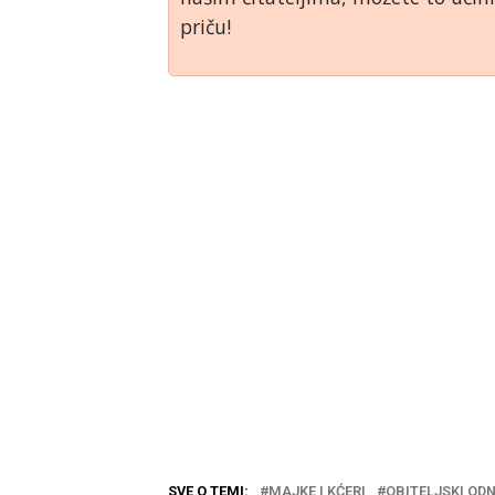
priču!
SVE O TEMI:
MAJKE I KĆERI
OBITELJSKI OD