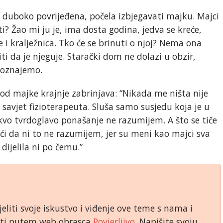
 duboko povrijeđena, počela izbjegavati majku. Majci
niti? Žao mi ju je, ima dosta godina, jedva se kreće,
e i kralježnica. Tko će se brinuti o njoj? Nema ona
i da je njeguje. Starački dom ne dolazi u obzir,
 doznajemo.
 kod majke krajnje zabrinjava: “Nikada me ništa nije
 savjet fizioterapeuta. Sluša samo susjedu koja je u
vakvo tvrdoglavo ponašanje ne razumijem. A što se tiče
i da ni to ne razumijem, jer su meni kao majci sva
dijelila ni po čemu.”
jeliti svoje iskustvo i viđenje ove teme s nama i
niti putem web obrasca
Povjerljivo
. Napišite svoju