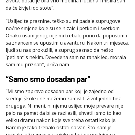
života, dotad je bila vrlo mobilna i lucidna i mislila sam
da će živjeti do stote”.
“Uslijed te praznine, teško su mi padale suprugove
noćne smjene koje su se nizale i petkom i svetkom.
Onako usamljenoj, nije mi trebalo puno da popustim i
sa znancem se upustim u avanturu. Nakon tri mjeseca,
ljudi su nas prokužili, a suprug saznao da nešto
‘petljam’ s nekim. Dovedena sam na tanak led, morala
sam mu priznati”, priča nam.
“Samo smo dosadan par”
“Mi smo zapravo dosadan par koji je zajedno od
srednje škole i ne možemo zamisliti život jedno bez
drugoga. Ni meni, ni njemu uslijed moje prevare nije
palo na pamet da bi se razilazili, shvatili smo to kao
veliku dramu nakon koje sve treba ostati kako je.
Barem je tako trebalo ostati na van, što nam je
uspjelo, ali nam nije uspjelo ostati normalnima u