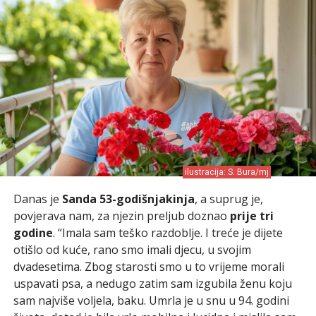
ilustracija: S. Bura/mj
Danas je
Sanda 53-godišnjakinja
, a suprug je,
povjerava nam, za njezin preljub doznao
prije tri
godine
. “Imala sam teško razdoblje. I treće je dijete
otišlo od kuće, rano smo imali djecu, u svojim
dvadesetima. Zbog starosti smo u to vrijeme morali
uspavati psa, a nedugo zatim sam izgubila ženu koju
sam najviše voljela, baku. Umrla je u snu u 94. godini