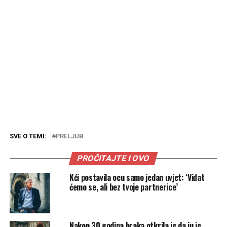
SVE O TEMI:
PRELJUB
PROČITAJTE I OVO
Kći postavila ocu samo jedan uvjet: ‘Viđat
ćemo se, ali bez tvoje partnerice’
Nakon 30 godina braka otkrila je da ju je