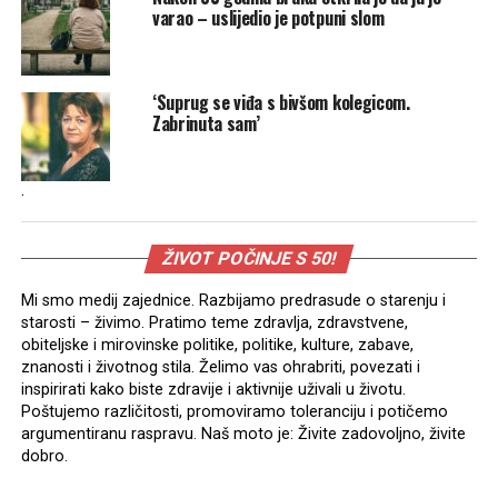
varao – uslijedio je potpuni slom
‘Suprug se viđa s bivšom kolegicom.
Zabrinuta sam’
.
ŽIVOT POČINJE S 50!
Mi smo medij zajednice. Razbijamo predrasude o starenju i
starosti – živimo. Pratimo teme zdravlja, zdravstvene,
obiteljske i mirovinske politike, politike, kulture, zabave,
znanosti i životnog stila. Želimo vas ohrabriti, povezati i
inspirirati kako biste zdravije i aktivnije uživali u životu.
Poštujemo različitosti, promoviramo toleranciju i potičemo
argumentiranu raspravu. Naš moto je: Živite zadovoljno, živite
dobro.