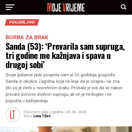
POVJERLJIVO
BORBA ZA BRAK
Sanda (53): ‘Prevarila sam supruga,
tri godine me kažnjava i spava u
drugoj sobi’
Svoje ljubavne jade povjerila nam je 53-godišnja gospođa
Sanda iz okolice Zagreba, koja ne krije da je očajna i ne zna
što joj je činiti u nesretnom braku. Probala je sve da se nakon
prevare ponovo dodvori suprugu, ali on je tvrdoglav i ne
popušta u kažnjavanju.
Objavljeno
prije 2 godine
|
05. 06. 2024.
Autor
Lana Tilen