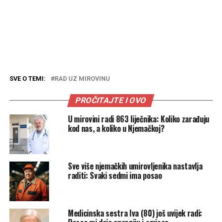
SVE O TEMI:
RAD UZ MIROVINU
PROČITAJTE I OVO
U mirovini radi 863 liječnika: Koliko zarađuju
kod nas, a koliko u Njemačkoj?
Sve više njemačkih umirovljenika nastavlja
raditi: Svaki sedmi ima posao
Medicinska sestra Iva (80) još uvijek radi: