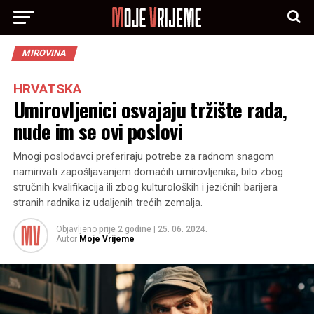
MIROVINA
HRVATSKA
Umirovljenici osvajaju tržište rada,
nude im se ovi poslovi
Mnogi poslodavci preferiraju potrebe za radnom snagom
namirivati zapošljavanjem domaćih umirovljenika, bilo zbog
stručnih kvalifikacija ili zbog kulturoloških i jezičnih barijera
stranih radnika iz udaljenih trećih zemalja.
Objavljeno
prije 2 godine
|
25. 06. 2024.
Autor
Moje Vrijeme