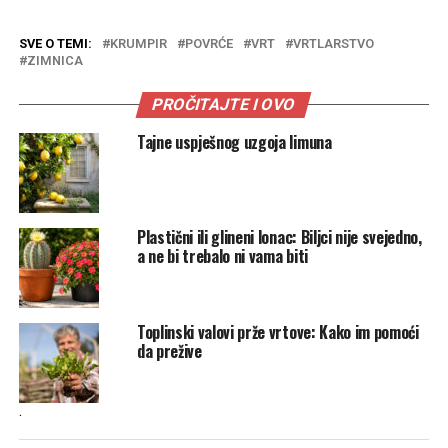
SVE O TEMI:
KRUMPIR
POVRĆE
VRT
VRTLARSTVO
ZIMNICA
PROČITAJTE I OVO
Tajne uspješnog uzgoja limuna
Plastični ili glineni lonac: Biljci nije svejedno,
a ne bi trebalo ni vama biti
Toplinski valovi prže vrtove: Kako im pomoći
da prežive
.