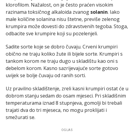
klorofilom. Nažalost, on je često praćen visokim
razinama toksičnog alkaloida zvanog
solanin
. Iako
male količine solanina nisu štetne, previše zelenog
krumpira može dovesti do zdravstvenih tegoba. Stoga,
odbacite sve krumpire koji su pozelenjeli.
Sadite sorte koje se dobro čuvaju. Crveni krumpiri
obično ne traju koliko žute ili bijele sorte. Krumpiri s
tankom korom ne traju dugo u skladištu kao oni s
debelom korom. Kasno sazrijevajuće sorte gotovo
uvijek se bolje čuvaju od ranih sorti.
Uz pravilno skladištenje, zreli kasni krumpiri ostat će u
dobrom stanju sedam do osam mjeseci. Pri skladišnim
temperaturama iznad 8 stupnjeva, gomolji bi trebali
trajati dva do tri mjeseca, no mogu proklijati i
smežurati se.
OGLAS