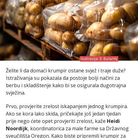
ilustracija: S. Bura/mj
Želite li da domaći krumpir ostane svjež i traje duže?
Istraživanja su pokazala da postoje bolji načini za
berbu i skladištenje kako bi se osigurala dugotrajna
svježina.
Prvo, provjerite zrelost iskapanjem jednog krumpira.
Ako se kora lako skida, pričekajte još jedan tjedan
prije nego ćete opet provjeriti zrelost, kaže
Heidi
Noordijk
, koordinatorica za male farme sa Državnog
sveučilišta Oregon. Kako biste pripremili krumpir za