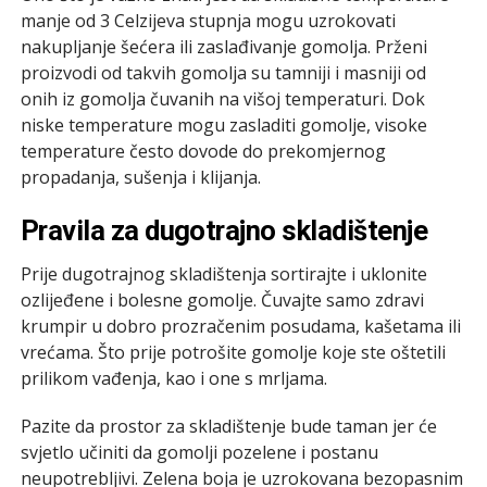
manje od 3 Celzijeva stupnja mogu uzrokovati
nakupljanje šećera ili zaslađivanje gomolja. Prženi
proizvodi od takvih gomolja su tamniji i masniji od
onih iz gomolja čuvanih na višoj temperaturi. Dok
niske temperature mogu zasladiti gomolje, visoke
temperature često dovode do prekomjernog
propadanja, sušenja i klijanja.
Pravila za dugotrajno skladištenje
Prije dugotrajnog skladištenja sortirajte i uklonite
ozlijeđene i bolesne gomolje. Čuvajte samo zdravi
krumpir u dobro prozračenim posudama, kašetama ili
vrećama. Što prije potrošite gomolje koje ste oštetili
prilikom vađenja, kao i one s mrljama.
Pazite da prostor za skladištenje bude taman jer će
svjetlo učiniti da gomolji pozelene i postanu
neupotrebljivi. Zelena boja je uzrokovana bezopasnim