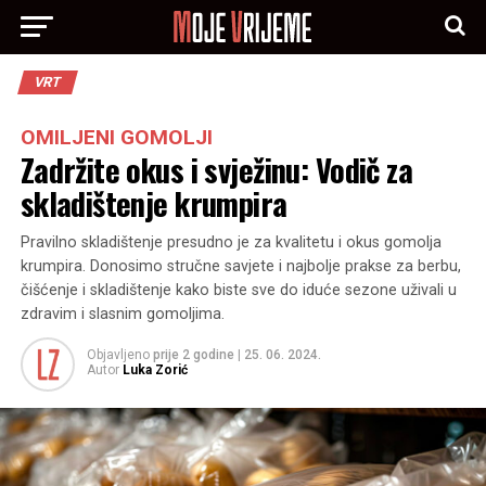
VRT
OMILJENI GOMOLJI
Zadržite okus i svježinu: Vodič za
skladištenje krumpira
Pravilno skladištenje presudno je za kvalitetu i okus gomolja
krumpira. Donosimo stručne savjete i najbolje prakse za berbu,
čišćenje i skladištenje kako biste sve do iduće sezone uživali u
zdravim i slasnim gomoljima.
Objavljeno
prije 2 godine
|
25. 06. 2024.
Autor
Luka Zorić