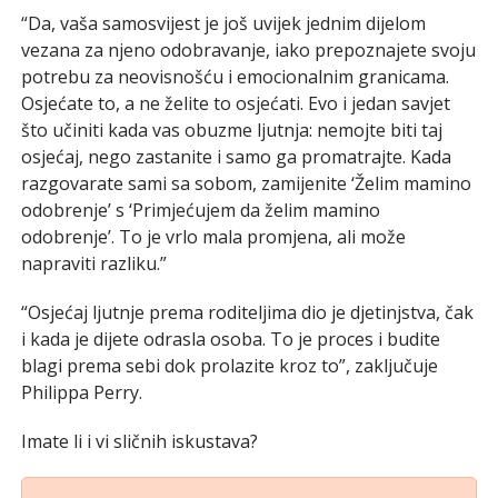
“Da, vaša samosvijest je još uvijek jednim dijelom
vezana za njeno odobravanje, iako prepoznajete svoju
potrebu za neovisnošću i emocionalnim granicama.
Osjećate to, a ne želite to osjećati. Evo i jedan savjet
što učiniti kada vas obuzme ljutnja: nemojte biti taj
osjećaj, nego zastanite i samo ga promatrajte. Kada
razgovarate sami sa sobom, zamijenite ‘Želim mamino
odobrenje’ s ‘Primjećujem da želim mamino
odobrenje’. To je vrlo mala promjena, ali može
napraviti razliku.”
“Osjećaj ljutnje prema roditeljima dio je djetinjstva, čak
i kada je dijete odrasla osoba. To je proces i budite
blagi prema sebi dok prolazite kroz to”, zaključuje
Philippa Perry.
Imate li i vi sličnih iskustava?