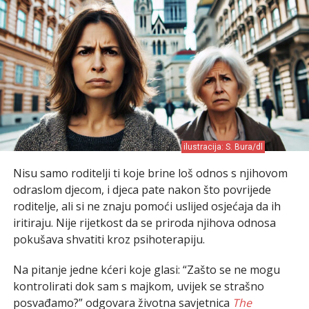
ilustracija: S. Bura/dl
Nisu samo roditelji ti koje brine loš odnos s njihovom
odraslom djecom, i djeca pate nakon što povrijede
roditelje, ali si ne znaju pomoći uslijed osjećaja da ih
iritiraju. Nije rijetkost da se priroda njihova odnosa
pokušava shvatiti kroz psihoterapiju.
Na pitanje jedne kćeri koje glasi: “Zašto se ne mogu
kontrolirati dok sam s majkom, uvijek se strašno
posvađamo?” odgovara životna savjetnica
The