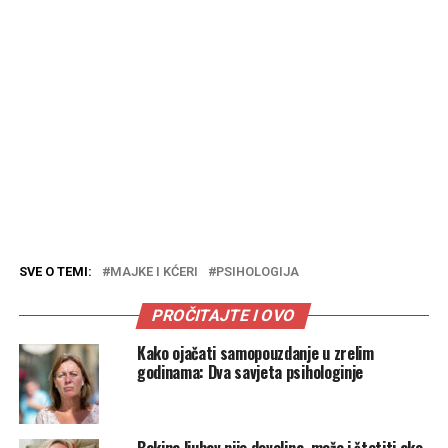
SVE O TEMI:
MAJKE I KĆERI
PSIHOLOGIJA
PROČITAJTE I OVO
Kako ojačati samopouzdanje u zrelim
godinama: Dva savjeta psihologinje
Bakina ljubav nije dovoljna, može i štetiti ako