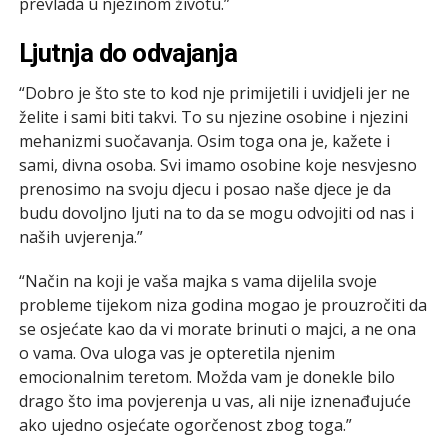
prevlada u njezinom životu.”
Ljutnja do odvajanja
“Dobro je što ste to kod nje primijetili i uvidjeli jer ne
želite i sami biti takvi. To su njezine osobine i njezini
mehanizmi suočavanja. Osim toga ona je, kažete i
sami, divna osoba. Svi imamo osobine koje nesvjesno
prenosimo na svoju djecu i posao naše djece je da
budu dovoljno ljuti na to da se mogu odvojiti od nas i
naših uvjerenja.”
“Način na koji je vaša majka s vama dijelila svoje
probleme tijekom niza godina mogao je prouzročiti da
se osjećate kao da vi morate brinuti o majci, a ne ona
o vama. Ova uloga vas je opteretila njenim
emocionalnim teretom. Možda vam je donekle bilo
drago što ima povjerenja u vas, ali nije iznenađujuće
ako ujedno osjećate ogorčenost zbog toga.”