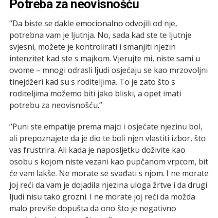
Potreba za neovisnošću
“Da biste se dakle emocionalno odvojili od nje,
potrebna vam je ljutnja. No, sada kad ste te ljutnje
svjesni, možete je kontrolirati i smanjiti njezin
intenzitet kad ste s majkom. Vjerujte mi, niste sami u
ovome – mnogi odrasli ljudi osjećaju se kao mrzovoljni
tinejdžeri kad su s roditeljima. To je zato što s
roditeljima možemo biti jako bliski, a opet imati
potrebu za neovisnošću.”
“Puni ste empatije prema majci i osjećate njezinu bol,
ali prepoznajete da je dio te boli njen vlastiti izbor, što
vas frustrira. Ali kada je naposljetku doživite kao
osobu s kojom niste vezani kao pupčanom vrpcom, bit
će vam lakše. Ne morate se svađati s njom. I ne morate
joj reći da vam je dojadila njezina uloga žrtve i da drugi
ljudi nisu tako grozni. I ne morate joj reći da možda
malo previše dopušta da ono što je negativno