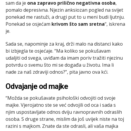
sam da je
ona zapravo prilično negativna osoba
,
pomalo depresivna. Njezin anksiozan pogled na svijet
ponekad me rastuži, a drugi put to u meni budi ljutnju.
Ponekad se osjećam
krivom što sam sretna
“, iskrena
je.
Sada se, napominje za kraj, drži malo na distanci kako
bi izbjegla te osjećaje. “Ma koliko se pokušavam
udaljiti od svega, uviđam da imam poriv tražiti njezinu
potvrdu o svemu što mi se događa u životu. Ima li
nade za naš zdraviji odnos?”, pita javno ova kći.
Odvajanje od majke
“Možda se pokušavate psihološki odvojiti od svoje
majke. Vjerojatno ste se već odvojili od oca i sada s
njim uspostavljate odnos dviju ravnopravnih odraslih
osoba. S druge strane, mislim da još uvijek niste na toj
razini s majkom. Znate da ste odrasli, ali vaša majka