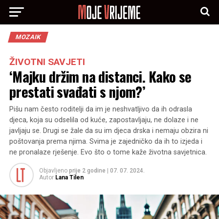
MOZAIK
ŽIVOTNI SAVJETI
‘Majku držim na distanci. Kako se
prestati svađati s njom?’
Pišu nam često roditelji da im je neshvatljivo da ih odrasla
djeca, koja su odselila od kuće, zapostavljaju, ne dolaze i ne
javljaju se. Drugi se žale da su im djeca drska i nemaju obzira ni
poštovanja prema njima. Svima je zajedničko da ih to izjeda i
ne pronalaze rješenje. Evo što o tome kaže životna savjetnica.
Objavljeno
prije 2 godine
|
07. 07. 2024.
Autor
Lana Tilen