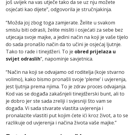
još uvijek na vas utječe tako da se uz nju možete
osjećati kao dijete”, odgovorila je stručnjakinja.
“Možda joj zbog toga zamjerate. Želite u svakom
smislu biti odrasli, želite misliti i osjećati za sebe bez
utjecaja svoje majke, a jedini način na koji je vaše tijelo
do sada pronašlo način da to učini je osjećaj ljutnje.
Tako to rade i tinejdžeri. To je
obred prijelaza u
svijet odraslih
“, napominje savjetnica.
“Način na koji se odvajamo od roditelja (koje stvarno
volimo), kako bismo pronašli svoje ‘pleme’ i uvjerenja,
jest ljutnja prema njima. To je zdrav proces odvajanja.
Kod vas se događa zakašnjeli tinejdžerski bunt, ali to
je dobro jer ste sada zreliji i svjesniji što vam se
događa. Vi sada stvarate vlastita uvjerenja i
pronalazite vlastiti put kojim ćete ići kroz život, a to se
razlikuje od uvjerenja i načina života vaše majke.”